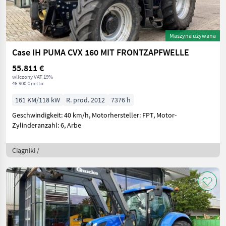
Maszyna używana
Case IH PUMA CVX 160 MIT FRONTZAPFWELLE
55.811 €
wliczony VAT 19%
46.900 € netto
161 KM/118 kW
R. prod. 2012
7376 h
Geschwindigkeit: 40 km/h, Motorhersteller: FPT, Motor-
Zylinderanzahl: 6, Arbe
Ciągniki /