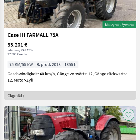
Maszyna używana
Case IH FARMALL 75A
33.201 €
wliczony VAT 19%
27.900 € netto
75 KM/55 kW
R. prod. 2018
1855 h
Geschwindigkeit: 40 km/h, Gänge vorwärts: 12, Gänge rückwärts:
12, Motor-Zyli
Ciągniki /