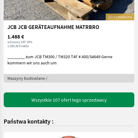
Nowa maszyna
JCB JCB GERÄTEAUFNAHME MATRBRO
1.488 €
wliczony VAT 19%
1.250,42 € netto
________ zum JCB TM300 / TM320 T4F # 400/S4649 Gerne
kümmern wir uns auch um
Maszyny budowlane /
Wszystkie 107 ofert tego sprzedawcy
Państwa kontakty :