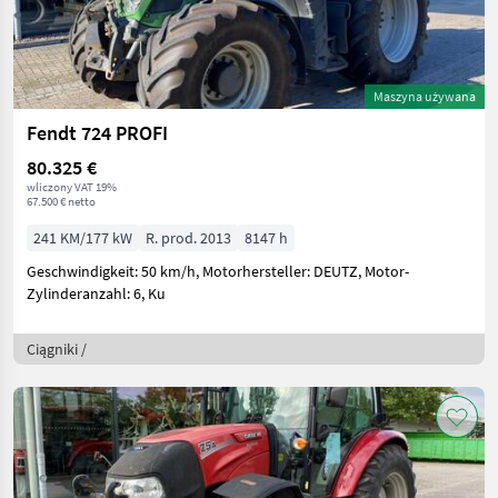
Maszyna używana
Fendt 724 PROFI
80.325 €
wliczony VAT 19%
67.500 € netto
241 KM/177 kW
R. prod. 2013
8147 h
Geschwindigkeit: 50 km/h, Motorhersteller: DEUTZ, Motor-
Zylinderanzahl: 6, Ku
Ciągniki /