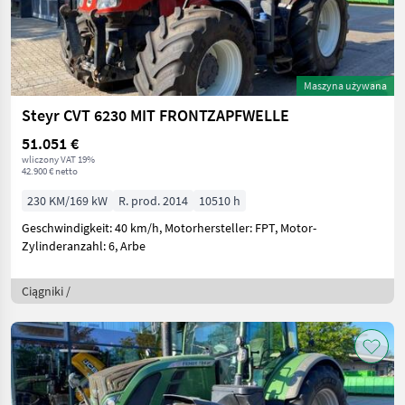
Maszyna używana
Steyr CVT 6230 MIT FRONTZAPFWELLE
51.051 €
wliczony VAT 19%
42.900 € netto
230 KM/169 kW
R. prod. 2014
10510 h
Geschwindigkeit: 40 km/h, Motorhersteller: FPT, Motor-
Zylinderanzahl: 6, Arbe
Ciągniki /