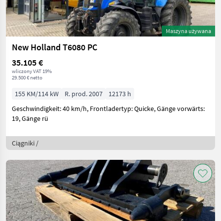
Maszyna używana
New Holland T6080 PC
35.105 €
wliczony VAT 19%
29.500 € netto
155 KM/114 kW
R. prod. 2007
12173 h
Geschwindigkeit: 40 km/h, Frontladertyp: Quicke, Gänge vorwärts:
19, Gänge rü
Ciągniki /