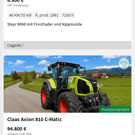
VAT nie dotyczy
48 KM/35 kW
R. prod. 1981
7200 h
Steyr 8060 mit Frontlader und Kippmulde
Ciągniki /
Maszyna używana
Claas Axion 810 C-Matic
94.800 €
wliczony VAT 20%