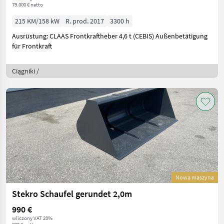
79.000 € netto
215 KM/158 kW
R. prod. 2017
3300 h
Ausrüstung: CLAAS Frontkraftheber 4,6 t (CEBIS) Außenbetätigung
für Frontkraft
Ciągniki /
Nowa maszyna
Stekro Schaufel gerundet 2,0m
990 €
wliczony VAT 20%