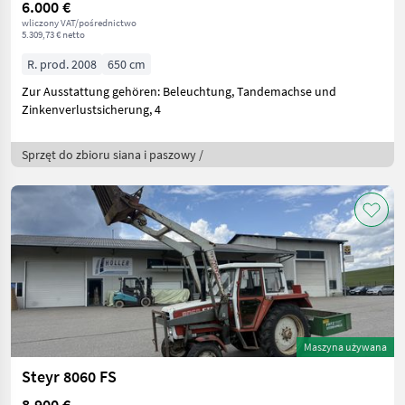
6.000 €
wliczony VAT/pośrednictwo
5.309,73 € netto
R. prod. 2008
650 cm
Zur Ausstattung gehören: Beleuchtung, Tandemachse und
Zinkenverlustsicherung, 4
Sprzęt do zbioru siana i paszowy /
Maszyna używana
Steyr 8060 FS
8.900 €