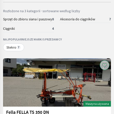
Rozłożone na 3 kategorii · sortowane według liczby
Sprzęt do zbioru siana i paszowy
8
Akcesoria do ciągników
7
Ciągniki
4
NAJPOPULARNIEJSZE MARKI SPRZEDAWCY
Stekro
7
Maszyna używana
Fella FELLA TS 350 DN