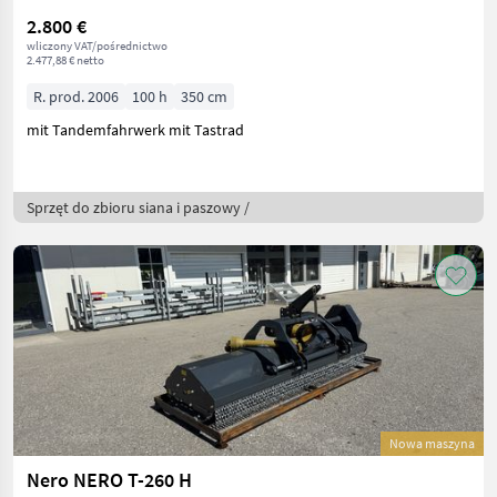
2.800 €
wliczony VAT/pośrednictwo
2.477,88 € netto
R. prod. 2006
100 h
350 cm
mit Tandemfahrwerk mit Tastrad
Sprzęt do zbioru siana i paszowy /
Nowa maszyna
Nero NERO T-260 H