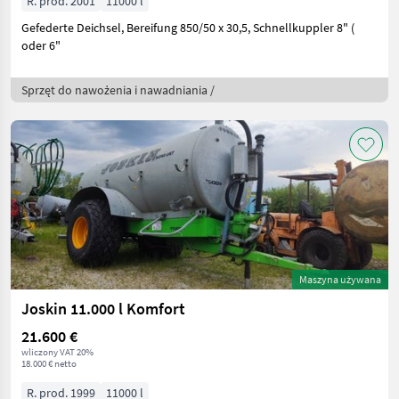
R. prod. 2001
11000 l
Gefederte Deichsel, Bereifung 850/50 x 30,5, Schnellkuppler 8" (
oder 6"
Sprzęt do nawożenia i nawadniania /
Maszyna używana
Joskin 11.000 l Komfort
21.600 €
wliczony VAT 20%
18.000 € netto
R. prod. 1999
11000 l