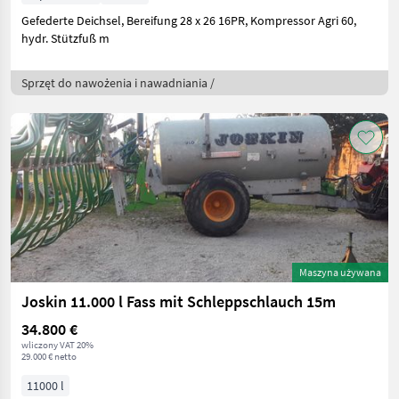
Gefederte Deichsel, Bereifung 28 x 26 16PR, Kompressor Agri 60,
hydr. Stützfuß m
Sprzęt do nawożenia i nawadniania /
Maszyna używana
Joskin 11.000 l Fass mit Schleppschlauch 15m
34.800 €
wliczony VAT 20%
29.000 € netto
11000 l