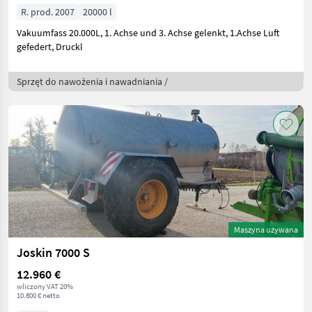
R. prod. 2007
20000 l
Vakuumfass 20.000L, 1. Achse und 3. Achse gelenkt, 1.Achse Luft
gefedert, Druckl
Sprzęt do nawożenia i nawadniania /
Maszyna używana
Joskin 7000 S
12.960 €
wliczony VAT 20%
10.800 € netto