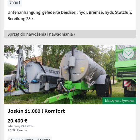
7000 l
Untenanhängung, gefederte Deichsel, hydr. Bremse, hydr. Stützfuß,
Bereifung 23 x
Sprzęt do nawożenia i nawadniania /
Maszyna używana
Joskin 11.000 l Komfort
20.400 €
wliczony VAT 20%
17.000 € netto