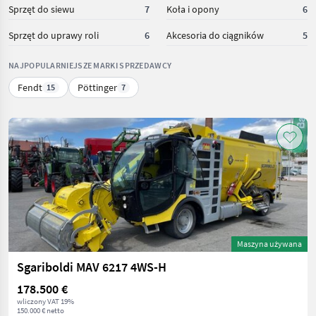
Sprzęt do siewu
7
Koła i opony
6
Sprzęt do uprawy roli
6
Akcesoria do ciągników
5
NAJPOPULARNIEJSZE MARKI SPRZEDAWCY
Fendt
Pöttinger
15
7
Maszyna używana
Sgariboldi MAV 6217 4WS-H
178.500 €
wliczony VAT 19%
150.000 € netto