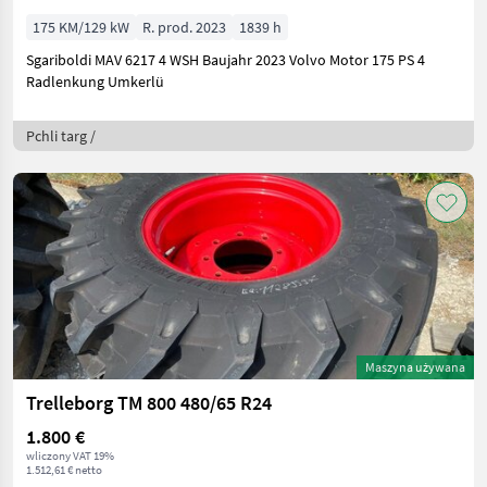
175 KM/129 kW
R. prod. 2023
1839 h
Sgariboldi MAV 6217 4 WSH Baujahr 2023 Volvo Motor 175 PS 4
Radlenkung Umkerlü
Pchli targ /
Maszyna używana
Trelleborg TM 800 480/65 R24
1.800 €
wliczony VAT 19%
1.512,61 € netto