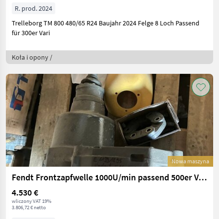
R. prod. 2024
Trelleborg TM 800 480/65 R24 Baujahr 2024 Felge 8 Loch Passend
für 300er Vari
Koła i opony /
Nowa maszyna
Fendt Frontzapfwelle 1000U/min passend 500er Vario
4.530 €
wliczony VAT 19%
3.806,72 € netto