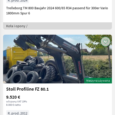
R. prod. 2024
Trelleborg TM 800 Baujahr 2024 600/65 R34 passend für 300er Vario
1800mm Spur 6
Koła i opony /
Maszyna używana
Stoll Profiline FZ 80.1
9.520 €
wliczony VAT 19%
8.000 € netto
R. prod. 2012