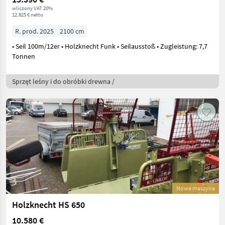
wliczony VAT 20%
12.825 € netto
R. prod. 2025
2100 cm
• Seil 100m/12er • Holzknecht Funk • Seilausstoß • Zugleistung: 7,7
Tonnen
Sprzęt leśny i do obróbki drewna /
Nowa maszyna
Holzknecht HS 650
10.580 €