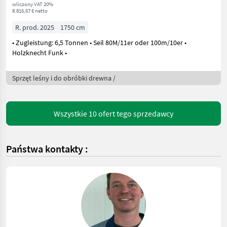
wliczony VAT 20%
8.816,67 € netto
R. prod. 2025
1750 cm
• Zugleistung: 6,5 Tonnen • Seil 80M/11er oder 100m/10er •
Holzknecht Funk •
Sprzęt leśny i do obróbki drewna /
Wszystkie 10 ofert tego sprzedawcy
Państwa kontakty :