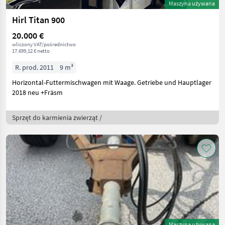
Maszyna używana
Hirl Titan 900
20.000 €
wliczony VAT/pośrednictwo
17.699,12 € netto
R. prod. 2011
9 m³
Horizontal-Futtermischwagen mit Waage. Getriebe und Hauptlager
2018 neu +Fräsm
Sprzęt do karmienia zwierząt /
Maszyna używana