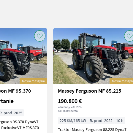
Nowa maszyna
Nowa maszyn
son MF 9S.370
Massey Ferguson MF 8S.225
ytanie
190.800 €
wliczony VAT 20%
159.000 € netto
R. prod. 2025
225 KM/165 kW
R. prod. 2022
10 h
erguson 9S.370 DynaVT
 ExclusiveVT MF9S.370
Traktor Massey Ferguson 8S.225 Dyna7