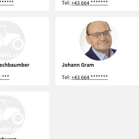
******
Tel:
+43 664 *******
rschbaumber
Johann Gram
 ***
Tel:
+43 664 *******