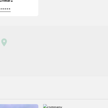
Schwarz
******