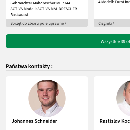
4 Modell: EuroLin
Gebrauchter Mähdrescher MF 7344
ACTIVA Modell: ACTIVA MÄHDRESCHER -
Basisausst
Sprzęt do zbioru pole uprawne /
Ciągniki /
Wszystkie 39 o
Państwa kontakty :
Johannes Schneider
Rastislav Ko