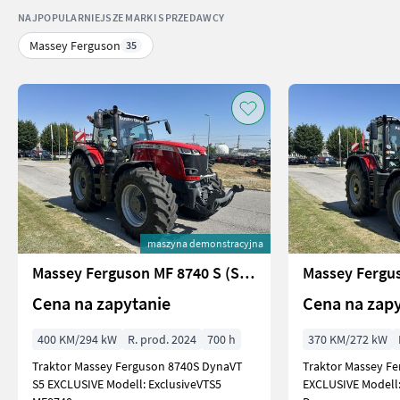
NAJPOPULARNIEJSZE MARKI SPRZEDAWCY
Massey Ferguson
35
maszyna demonstracyjna
Massey Ferguson MF 8740 S (Stage V)
Massey Fergu
Cena na zapytanie
Cena na zap
400 KM/294 kW
R. prod. 2024
700 h
370 KM/272 kW
Traktor Massey Ferguson 8740S DynaVT
Traktor Massey F
S5 EXCLUSIVE Modell: ExclusiveVTS5
EXCLUSIVE Modell: