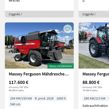
MF8740
D
Ciągniki /
Ciągniki /
Maszyna używana
Massey Ferguson Mähdrescher MF 7344 ACTIVA
Massey Fergu
117.600 €
88.800 €
wliczony VAT 20%
wliczony VAT 20%
98.000 € netto
74.000 € netto
204 KM/150 kW
R. prod. 2018
1600 h
290 KM/213 kW
540 cm
Gebrauchttraktor