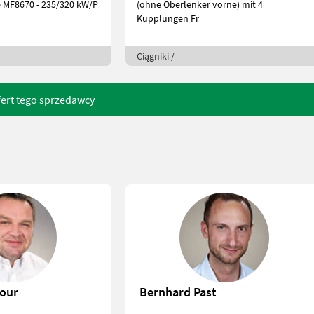
e MF8670 - 235/320 kW/P
(ohne Oberlenker vorne) mit 4
Kupplungen Fr
Ciągniki /
fert tego sprzedawcy
cour
Bernhard Past