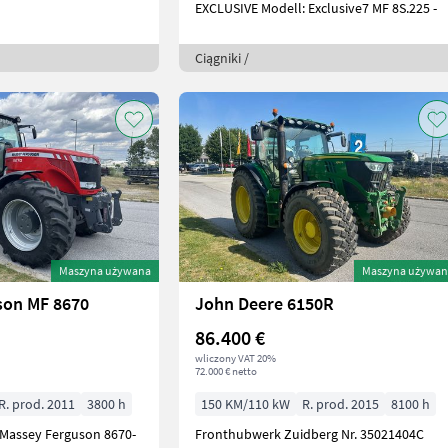
EXCLUSIVE Modell: Exclusive7 MF 8S.225 -
Ciągniki /
Maszyna używana
Maszyna używan
son MF 8670
John Deere 6150R
86.400 €
wliczony VAT 20%
72.000 € netto
R. prod. 2011
3800 h
150 KM/110 kW
R. prod. 2015
8100 h
 Massey Ferguson 8670-
Fronthubwerk Zuidberg Nr. 35021404C