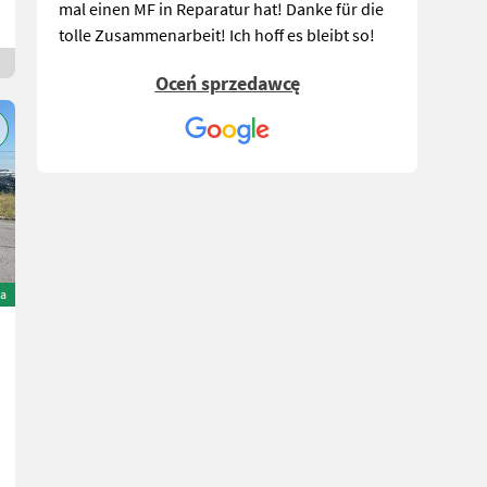
mal einen MF in Reparatur hat! Danke für die
tolle Zusammenarbeit! Ich hoff es bleibt so!
Mfg Alexander Team Eisgarn
Oceń sprzedawcę
Alfred R.
,am 09-04-2020
Ich kann Austro Diesel nur weiter empfehlen,
habe selber einen MF und bin sehr zufrieden.
Im Bereich Verkauf, Beratung, Technische
Fragen gibt es immer sofortige Hilfeleistung
und man fühlt sich nicht im Stich gelassen.
Besonders möchte ich den zuständigen
a
Gebietsleiter Herrn Christian Temer loben, der
sich wirklich um einen Kunden kümmert
wenn’s Probleme gibt und immer rasch eine
Lösung mit dem Zuständigen
Vertriebspartner findet, hiermit ein
persönliches Danke!