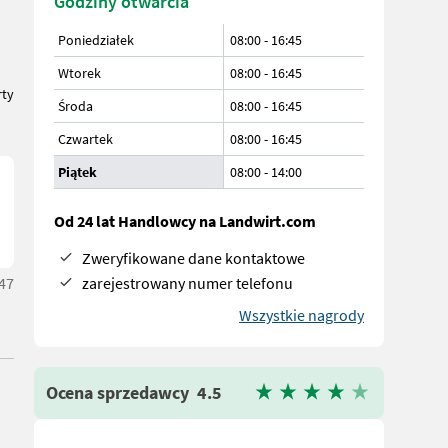
Godziny otwarcia
Poniedziałek
08:00
-
16:45
Wtorek
08:00
-
16:45
rty
Środa
08:00
-
16:45
Czwartek
08:00
-
16:45
Piątek
08:00
-
14:00
Od 24 lat Handlowcy na Landwirt.com
Zweryfikowane dane kontaktowe
zarejestrowany numer telefonu
:47
Wszystkie nagrody
Ocena sprzedawcy
4.5