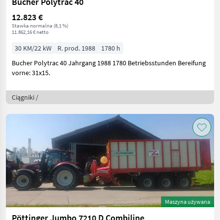
Bucher Polytrac 40
12.823 €
Stawka normalna (8,1 %)
11.862,16 € netto
30 KM/22 kW
R. prod. 1988
1780 h
Bucher Polytrac 40 Jahrgang 1988 1780 Betriebsstunden Bereifung
vorne: 31x15.
Ciągniki /
Maszyna używana
Pöttinger Jumbo 7210 D Combiline