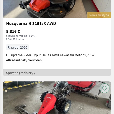
Nowa maszyna
Husqvarna R 316TsX AWD
8.816 €
Stawka normalna (8,1 %)
8.155,41 € netto
R. prod. 2026
Husqvarna Rider Typ R316TsX AWD Kawasaki Motor 9,7 KW
Allradantrieb/ Servolen
Sprzęt ogrodniczy /