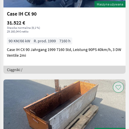
Maszyna używana
Case IH CX 90
31.522 €
Stawka normalna (8,1 %)
29.160,04 € netto
90 KM/66 kW
R. prod. 1999
7160 h
Case IH CX 90 Jahrgang 1999 7160 Std, Leistung 90PS 40km/h, 3 DW
Ventile 2mi
Ciągniki /