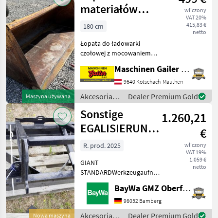
Pewag
materiałów
wliczony
VAT 20%
sypkich Hauer
415,83 €
180 cm
netto
220 cm
Łopata do ładowarki
czołowej z mocowaniem
Hauer * Szerokość ok. 220
Maschinen Gailer GmbH
cm * Wysokość ok. 75 cm *
Głębokość ok. 95 cm
9640 Kötschach-Mauthen
Zapraszamy do
Akcesoria
Dealer Premium Gold
Maszyna używana
odwiedzenia nas i
do
Sonstige
zapoznania się z
1.260,21
ciągników /
Hauer
EGALISIERUNGSRAHMEN
€
1750 MM
R. prod. 2025
wliczony
VAT 19%
1.059 €
GIANT
netto
STANDARDWerkzeugaufnahmeMaschine
steht am Standort Döbeln.
BayWa GMZ Oberfranken
Akcesoria do ciągników
Inne akcesoria do
96052 Bamberg
ciągników
Akcesoria
Dealer Premium Gold
Nowa maszyna