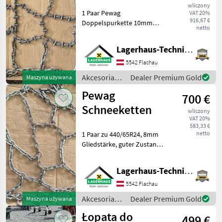
Doppelspurkette
wliczony
1 Paar Pewag
VAT 20%
916,67 €
Doppelspurkette 10mm
netto
Gliedstärke zu 540/65R34
mit
Lagerhaus-Technik Flachau
Zusatzverschleißgliedern,
guter Zustand. Wir bitten
5542 Flachau
telefonisch oder per Mail
Akcesoria
Dealer Premium Gold
Maszyna używana
Ihren Besuch bekanntz
do
Pewag
700 €
ciągników /
Pewag
Schneeketten
wliczony
VAT 20%
583,33 €
netto
1 Paar zu 440/65R24, 8mm
Gliedstärke, guter Zustand.
Wir bitten telefonisch oder
per Mail Ihren Besuch
Lagerhaus-Technik Flachau
bekanntzugeben, um
ausreichend Zeit für die
5542 Flachau
Beratung und ev
Akcesoria
Dealer Premium Gold
Maszyna używana
do
Łopata do
499 €
ciągników /