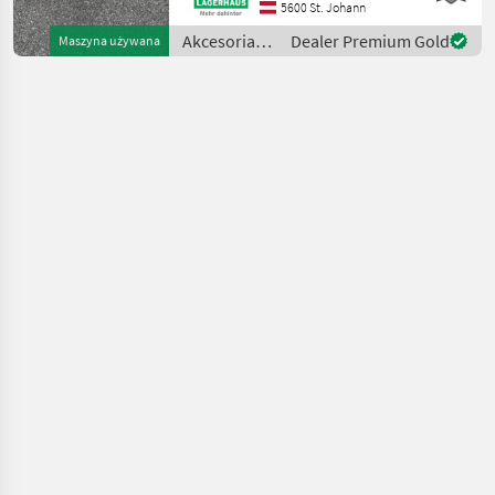
Zustand Kaufpreis inkl. 13%
5600 St. Johann
Mwst. Wir bitten telefonisch
Akcesoria
Dealer Premium Gold
Maszyna używana
oder per Mail Ihren Besuch
do
be
ciągników /
Hauer