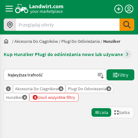
Przeglądaj oferty
/
Akcesoria Do Ciągników
/
Pługi Do Odśnieżania
/
Hunziker
Kup Hunziker Pługi do odśnieżania nowe lub używane
Tak sortuje się na Landwirt.com
Filtry
x
x
x
Akcesoria Do Ciagnikow
Plugi Do Odsniezania
x
x
Hunziker
Usuń wszystkie filtry
Lista
Siatka