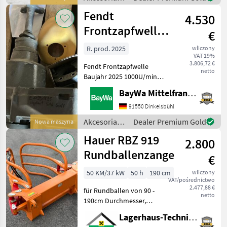
do
Fendt
4.530
ciągników /
Sonstige
Frontzapfwelle
€
1000U/min
R. prod. 2025
wliczony
VAT 19%
passend 500er
3.806,72 €
Fendt Frontzapfwelle
Vario
netto
Baujahr 2025 1000U/min
Wurde aus neuem
BayWa Mittelfranken
Schlepper ausgebaut .
Akcesoria do ciągników
91550 Dinkelsbühl
Inne akcesoria do
Akcesoria
Dealer Premium Gold
Nowa maszyna
ciągników
do
Hauer RBZ 919
2.800
ciągników /
Fendt
Rundballenzange
€
50 KM/37 kW
50 h
190 cm
wliczony
VAT/pośrednictwo
2.477,88 €
für Rundballen von 90 -
netto
190cm Durchmesser,
Gewicht: 237kg,
Lagerhaus-Technik St. Johann
Euroaufnahme, guter