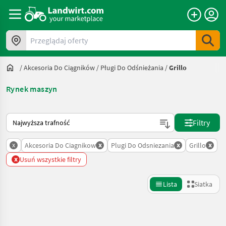
Przeglądaj oferty
/
Akcesoria Do Ciągników
/
Pługi Do Odśnieżania
/
Grillo
Rynek maszyn
Tak sortuje się na Landwirt.com
Filtry
x
x
x
x
Akcesoria Do Ciagnikow
Plugi Do Odsniezania
Grillo
x
Usuń wszystkie filtry
Lista
Siatka