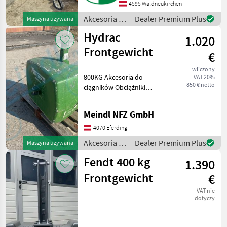
4595 Waldneukirchen
Zawieszenie: Płyta,
Krawędzie tnące: Stalowe
Akcesoria do
Dealer Premium Plus
Maszyna używana
krawę
ciągników /
Hydrac
1.020
Hydrac
Frontgewicht
€
wliczony
800KG Akcesoria do
VAT 20%
850 € netto
ciągników Obciążniki
przednie
Meindl NFZ GmbH
4070 Eferding
Akcesoria do
Dealer Premium Plus
Maszyna używana
ciągników /
Fendt 400 kg
1.390
Hydrac
Frontgewicht
€
VAT nie
dotyczy