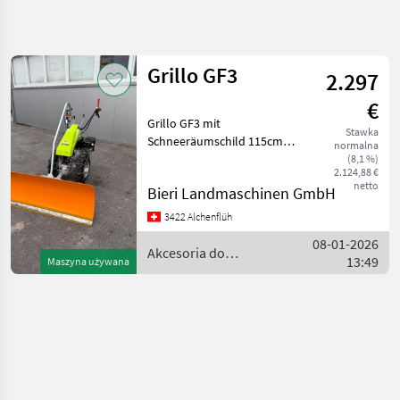
Uściślij
wyszukiwanie
Grillo GF3
2.297
Kategoria
Kraj
Filtry
4
€
Grillo GF3 mit
Stawka
Pokaż 1
AKTUALNA
Schneeräumschild 115cm
Zresetuj
normalna
ŚCIEŻKA
wyników
mit Gummischürfleiste,
(8,1 %)
2.124,88 €
Benzinmotor Robin 9PS, 3
technika
netto
Bieri Landmaschinen GmbH
rolnicza
Vorwärts- Retourgaänge,
Seitenverstellung links -
Akcesoria
3422 Alchenflüh
Do
rechts an Hebel,
08-01-2026
Ciagnikow
Schneeketten
Akcesoria do
13:49
Maszyna używana
Plugi Do
ciągników / Grillo
Odsniezania
Grillo
WYBIERZ
KATEGORIĘ
Grillo