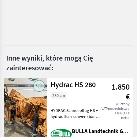
Hydrac
Hauer
Samasz
Wintec
Inne wyniki, które mogą Cię
zainteresować:
Schmidt
Pokaż
Hydrac HS 280
wszystkie
1.850
40
€
280 cm
MARKETPLACE
wliczony
VAT/pośrednictwo
HYDRAC Schneepflug HS +
Oferty
Ogłoszenia
1.637,17 €
Marketplace
hydraulisch schwenkbar +
dealerów
drobne
netto
Schildbreite 280 cm +
Anbauplatte + Hakenmaß
BULLA Landtechnik GmbH
Mitte Mitte 50 cm