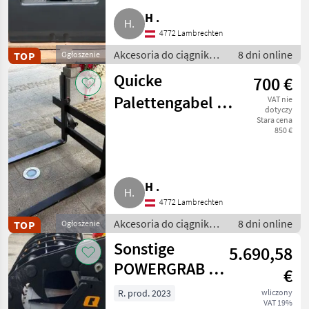
H .
4772 Lambrechten
Akcesoria do ciągników
8 dni online
TOP
Ogłoszenie
/ Obciążniki przednie
Quicke
700 €
Palettengabel M
VAT nie
dotyczy
1400 mit
Stara cena
850 €
Euroaufnahme
H .
4772 Lambrechten
Akcesoria do ciągników
8 dni online
TOP
Ogłoszenie
/ Ładowacze czołowe
Sonstige
5.690,58
POWERGRAB M+
€
220 # 144
R. prod. 2023
wliczony
VAT 19%