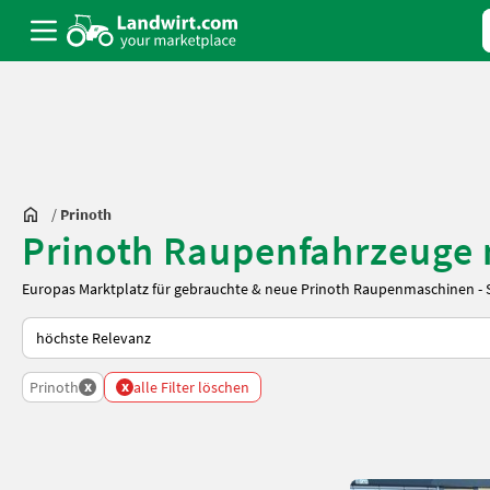
/
Prinoth
Prinoth Raupenfahrzeuge 
Europas Marktplatz für gebrauchte & neue Prinoth Raupenmaschinen - Süd
So wird auf Landwirt.com sortiert
x
x
Prinoth
alle Filter löschen