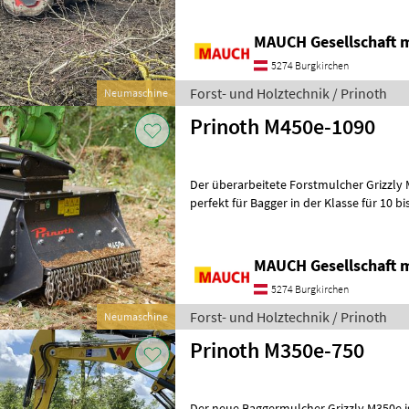
MAUCH Gesellschaft m
5274 Burgkirchen
Forst- und Holztechnik / Prinoth
Neumaschine
Prinoth M450e-1090
Der überarbeitete Forstmulcher Grizzly 
perfekt für Bagger in der Klasse für 10 bis 15 t, mit einem
Volumenstrom von 90 – 170 l/
MAUCH Gesellschaft m
5274 Burgkirchen
Forst- und Holztechnik / Prinoth
Neumaschine
Prinoth M350e-750
Der neue Baggermulcher Grizzly M350e ist