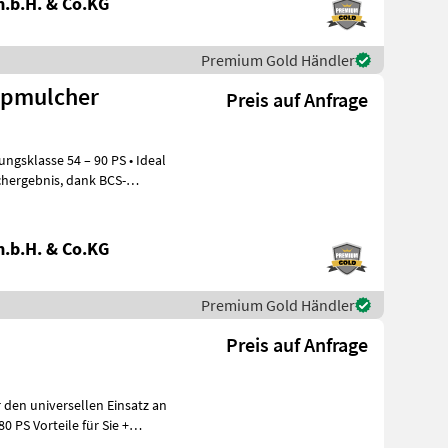
.b.H. & Co.KG
Premium Gold Händler
ppmulcher
Preis auf Anfrage
gsklasse 54 – 90 PS • Ideal
is, dank BCS-
m
.b.H. & Co.KG
Premium Gold Händler
Preis auf Anfrage
r den universellen Einsatz an
ür Sie +