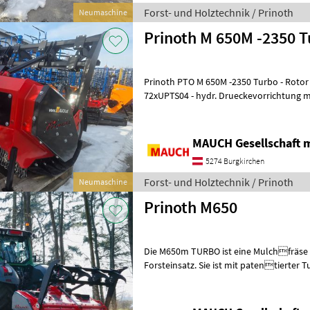
Forst- und Holztechnik / Prinoth
Neumaschine
Prinoth M 650M -2350 
Prinoth PTO M 650M -2350 Turbo - Rotor D650 bestueckt mit
72xUPTS04 - hydr. Drueckevorrichtung mi
Gelenkwe
MAUCH Gesellschaft m
5274 Burgkirchen
Forst- und Holztechnik / Prinoth
Neumaschine
Prinoth M650
Die M650m TURBO ist eine Mulchfräse 
Forsteinsatz. Sie ist mit patentierter Tu
Sicherheit ausgestattet und ist aus