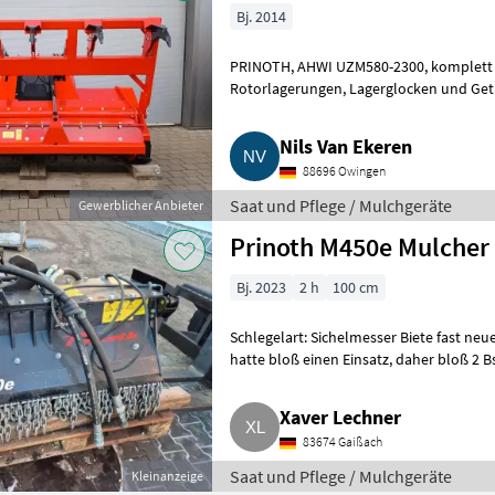
Bj. 2014
PRINOTH, AHWI UZM580-2300, komplett überholt, Bj. 2014, neuer Rotor mit
Rotorlagerungen, Lagerglocken und Getriebe überarbeitet, neue
Gegenschneiden im Gehäuse, neue
Nils Van Ekeren
88696 Owingen
Saat und Pflege / Mulchgeräte
Gewerblicher Anbieter
Prinoth M450e Mulcher
Bj. 2023
2 h
100 cm
Schlegelart: Sichelmesser Biete fast ne
hatte bloß einen Einsatz, daher bloß 2 Bstd. Verkauf ohne Baggeraufnahme, da
diese noch gebr
Xaver Lechner
83674 Gaißach
Saat und Pflege / Mulchgeräte
Kleinanzeige