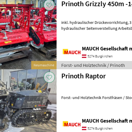
Prinoth Grizzly 450m -
inkl. hydraulischer Drückevorrichtung, 3 Punkt Kat. 2 Anbau mit
hydraulischer Seitenverstellung Arbeits
Abverkauf Lagermaschinen Design 20
MAUCH Gesellschaft m
5274 Burgkirchen
Forst- und Holztechnik / Prinoth
Neumaschine
Prinoth Raptor
Forst- und Holztechnik Forstfräsen / Sto
MAUCH Gesellschaft m
5274 Burgkirchen