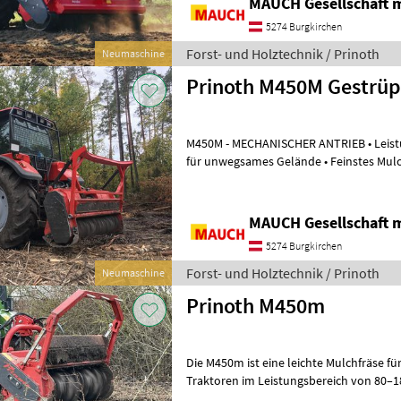
MAUCH Gesellschaft m
5274 Burgkirchen
Forst- und Holztechnik / Prinoth
Neumaschine
Prinoth M450M Gestrü
M450M - MECHANISCHER ANTRIEB • Leistun
für unwegsames Gelände • Feinstes Mulchergebn
Werkzeugsystem • Für Front- und Heck
MAUCH Gesellschaft m
5274 Burgkirchen
Forst- und Holztechnik / Prinoth
Neumaschine
Prinoth M450m
Die M450m ist eine leichte Mulchfräse fü
Traktoren im Leistungsbereich von 80–180 PS Vorteile f
Geringes Gewicht + Vielfält