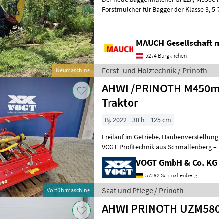
Forstmulcher für Bagger der Klasse 3, 5-7t. Er ist mit e
leistungsstarken 60cm³-Hydraulikm
MAUCH Gesellschaft m
5274 Burgkirchen
Forst- und Holztechnik / Prinoth
Neumaschine
AHWI /PRINOTH M450m 
Traktor
Bj. 2022
30 h
125 cm
Freilauf im Getriebe, Haubenverstellung,
VOGT Profitechnik aus Schmallenberg – I
professionelle Landschaftspflege
VOGT GmbH & Co. KG
57392 Schmallenberg
Saat und Pflege / Prinoth
Vorführmaschine
AHWI PRINOTH UZM580