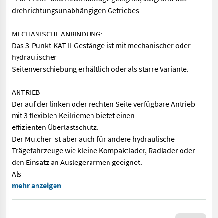
drehrichtungsunabhängigen Getriebes
MECHANISCHE ANBINDUNG:
Das 3-Punkt-KAT II-Gestänge ist mit mechanischer oder
hydraulischer
Seitenverschiebung erhältlich oder als starre Variante.
ANTRIEB
Der auf der linken oder rechten Seite verfügbare Antrieb
mit 3 flexiblen Keilriemen bietet einen
effizienten Überlastschutz.
Der Mulcher ist aber auch für andere hydraulische
Trägefahrzeuge wie kleine Kompaktlader, Radlader oder
den Einsatz an Auslegerarmen geeignet.
Als
M450M - MECHANISCHER ANTRIEB • Leistungsklasse 54 – 90 PS • I
mehr anzeigen