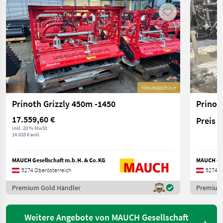
Neumaschine
Prinoth Grizzly 450m -1450
Prinot
17.559,60 €
Preis 
inkl. 20 % MwSt.
14.633 € exkl.
MAUCH Gesellschaft m.b.H. & Co.KG
MAUCH Ges
5274 Oberösterreich
5274 O
Premium Gold Händler
Premium
Weitere Angebote von MAUCH Gesellschaft