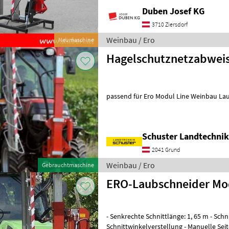
Duben Josef KG
3710 Ziersdorf
Weinbau / Ero
Neumaschine
Hagelschutznetzabweis
passend für Ero Modul Line Weinbau La
Schuster Landtechni
2041 Grund
Weinbau / Ero
Gebrauchtmaschine
ERO-Laubschneider Mod
- Senkrechte Schnittlänge: 1, 65 m - Schn
Schnittwinkelverstellung - Manuelle Sei