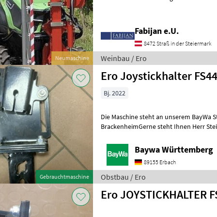
Seitenneigung am Schneidb
Fabijan e.U.
8472 Straß in der Steiermark
Weinbau / Ero
Neumaschine
Ero Joystickhalter FS4
Bj. 2022
Die Maschine steht an unserem BayWa S
BrackenheimGerne steht Ihnen Herr Stei
für Ihre Anfrage zur Verfügung!ERO Joys
Baywa Württemberg
89155 Erbach
Obstbau / Ero
Gebrauchtmaschine
Ero JOYSTICKHALTER F