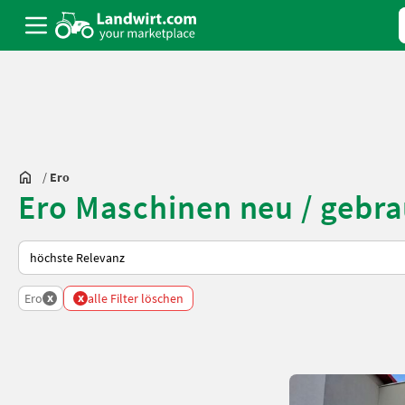
/
Ero
Ero Maschinen neu / gebr
So wird auf Landwirt.com sortiert
x
x
Ero
alle Filter löschen