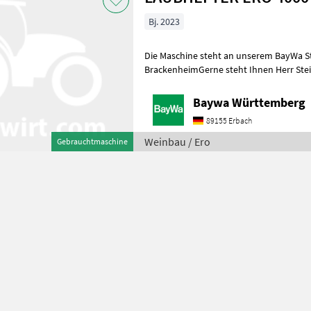
Bj. 2023
Die Maschine steht an unserem BayWa S
BrackenheimGerne steht Ihnen Herr Stein
für Ihre Anfrage zur Verfügung!ERO-Lau
Baywa Württemberg
89155 Erbach
Weinbau / Ero
Gebrauchtmaschine