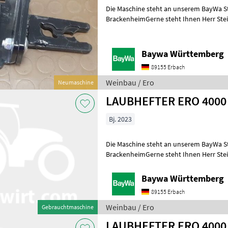
Die Maschine steht an unserem BayWa S
BrackenheimGerne steht Ihnen Herr Stei
für Ihre Anfrage zur Verfügung!ERO Joys
Baywa Württemberg
89155 Erbach
Weinbau / Ero
Neumaschine
LAUBHEFTER ERO 4000
Bj. 2023
Die Maschine steht an unserem BayWa S
BrackenheimGerne steht Ihnen Herr Stein
für Ihre Anfrage zur Verfügung!ERO-Lau
Baywa Württemberg
89155 Erbach
Weinbau / Ero
Gebrauchtmaschine
LAUBHEFTER ERO 4000