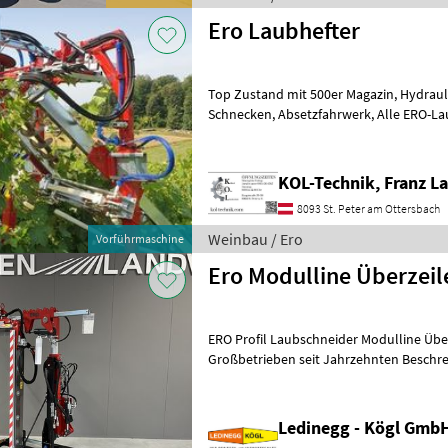
Ero Laubhefter
Top Zustand mit 500er Magazin, Hydraulischen Antrieb der
Schnecken, Absetzfahrwerk, Alle ERO-Laubhefter verfügen über eine
serienmäßige Anfahrsicherung. Sie be
KOL-Technik, Franz L
8093 St. Peter am Ottersbach
Weinbau / Ero
Vorführmaschine
Ero Modulline Überzeile
ERO Profil Laubschneider Modulline Überz
Großbetrieben seit Jahrzehnten Beschreibung: Der ERO Profil
Laubschneider Modulline Überzeile
Ledinegg - Kögl GmbH