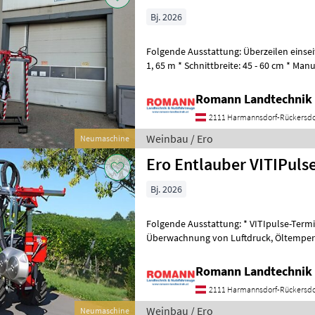
Bj. 2026
Folgende Ausstattung: Überzeilen einseit
1, 65 m * Schnittbreite: 45 - 60 cm * Man
* Manuelle Seitenverschi
Romann Landtechnik 
2111 Harmannsdorf-Rückersdo
Weinbau / Ero
Neumaschine
Ero Entlauber VITIPuls
Bj. 2026
Folgende Ausstattung: * VITIpulse-Termi
Überwachnung von Luftdruck, Öltemperatur des Kompressors und
Einstellung der Rotordrehzahl) * Doppel
Romann Landtechnik 
2111 Harmannsdorf-Rückersdo
Weinbau / Ero
Neumaschine