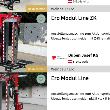
8462 Gamlitz
Weinbau / Ero
Neumaschine
Ero Modul Line ZK
Ausstellungsmaschine zum Aktionspreis: 
Überzeilenlaubschneider mit Z-Kinemat
inkl. 5 + 1 + 5 Edelstahlme
Duben Josef KG
3710 Ziersdorf
Weinbau / Ero
Neumaschine
Ero Modul Line
Ausstellungsmaschine zum Aktionspreis: 
Überzeilenlaubschneider inkl. 5 + 1 + 5 Edelstahl
165 cm, Hubrahmen mit 800 mm Hub 