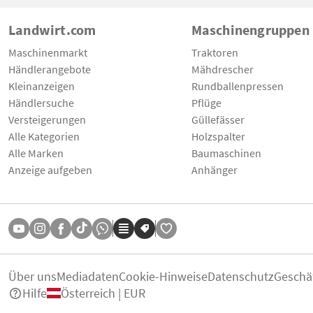
Landwirt.com
Maschinengruppen
Maschinenmarkt
Traktoren
Händlerangebote
Mähdrescher
Kleinanzeigen
Rundballenpressen
Händlersuche
Pflüge
Versteigerungen
Güllefässer
Alle Kategorien
Holzspalter
Alle Marken
Baumaschinen
Anzeige aufgeben
Anhänger
Über uns
Mediadaten
Cookie-Hinweise
Datenschutz
Geschä
Hilfe
Österreich | EUR