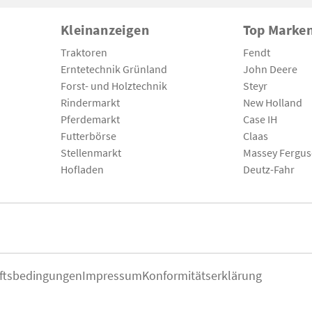
Kleinanzeigen
Top Marke
Traktoren
Fendt
Erntetechnik Grünland
John Deere
Forst- und Holztechnik
Steyr
Rindermarkt
New Holland
Pferdemarkt
Case IH
Futterbörse
Claas
Stellenmarkt
Massey Fergu
Hofladen
Deutz-Fahr
ftsbedingungen
Impressum
Konformitätserklärung