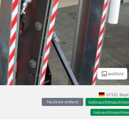
weitere
97332
Baye
Gebrauchtmaschine
742.03 km entfernt
Gebrauchtmaschine