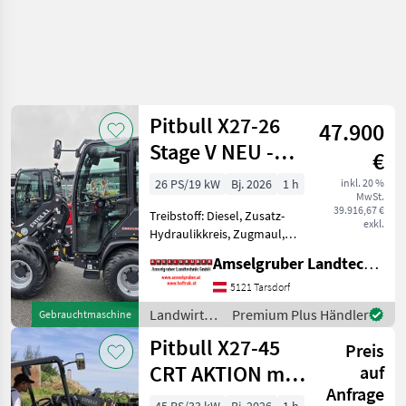
Pitbull X27-26
47.900
Stage V NEU -
€
Planetenachsen+Z-
26 PS/19 kW
Bj. 2026
1 h
inkl. 20 %
MwSt.
Kinematik
39.916,67 €
Treibstoff: Diesel, Zusatz-
exkl.
Hydraulikkreis, Zugmaul,
Schnellwechselrahmen,
Amselgruber Landtechnik GmbH
hydr. Geräteverriegelung
Das Kraftpaket aus Holland!
5121 Tarsdorf
Neu im Generalvertrieb von
Landwirtsch.
Premium Plus Händler
Gebrauchtmaschine
Amselgruber Lan
Motorfahrzeuge
Pitbull X27-45
Preis
/ Pitbull
CRT AKTION mit
auf
Anfrage
Österreichpaket