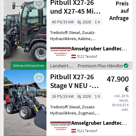
Pitbull X27-26
Preis
/ Pitbull
und X27-45 Mit
auf
Anfrage
Kabine
45 PS/33 kW
Bj. 2026
1 h
Treibstoff: Diesel, Zusatz-
Hydraulikkreis, Kabine,
Zugmaul,
Amselgruber Landtechnik GmbH
Schnellwechselrahmen,
hydr. Geräteverriegelung
5121 Tarsdorf
Auch mit Kabine und
Landwirtsch.
Premium Plus Händler
Gebrauchtmaschine
Klappdach erhältlich Das
Motorfahrzeuge
Pitbull X27-26
Kraftpaket aus
47.900
/ Pitbull
Stage V NEU -
€
Planetenachsen+Z-
26 PS/19 kW
Bj. 2026
1 h
inkl. 20 %
MwSt.
Kinematik
39.916,67 €
Treibstoff: Diesel, Zusatz-
exkl.
Hydraulikkreis, Zugmaul,
Schnellwechselrahmen,
Amselgruber Landtechnik GmbH
hydr. Geräteverriegelung
Das Kraftpaket aus Holland!
5121 Tarsdorf