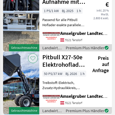
Aufnahme mit
€
Mösl
1 PS/1 kW
Bj. 2025
1 h
inkl. 20 %
MwSt.
Schnellwechsler
2.800 € exkl.
Passend für alle Pitbull
Hoflader exakte parallele
Führung der Kuppeleinheit,
Amselgruber Landtechnik GmbH
dies realisiert ein
gewaltfreies kuppeln der
5121 Tarsdorf
Kupplungen dadurch
Landwirtsch.
Premium Plus Händler
Gebrauchtmaschine
entstehen auch keine B
Motorfahrzeuge
Pitbull X27-50e
Preis
/ Pitbull
Elektrohoflader
auf
Anfrage
- der Stärkste!
50 PS/37 kW
Bj. 2026
1 h
Treibstoff: Elektrisch,
Zusatz-Hydraulikkreis,
Zugmaul,
Amselgruber Landtechnik GmbH
Schnellwechselrahmen,
hydr. Geräteverriegelung,
5121 Tarsdorf
Elektroantrieb 12 to
Landwirtsch.
Premium Plus Händler
Gebrauchtmaschine
Planetenachsen, Z-