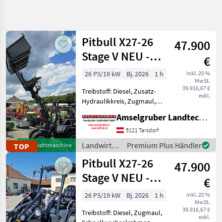
Suche
verfeinern
Pitbull X27-26
47.900
Kategorie
Land
Filter
4
Stage V NEU -
€
Planetenachsen+Z-
25
26 PS/19 kW
Bj. 2026
1 h
inkl. 20 %
AKTUELLER
Zurücksetzen
Ergebnisse
MwSt.
Kinematik
PFAD
39.916,67 €
anzeigen
Treibstoff: Diesel, Zusatz-
exkl.
Landtechnik
Hydraulikkreis, Zugmaul,
Schnellwechselrahmen,
Landwirtsch
Amselgruber Landtechnik GmbH
hydr. Geräteverriegelung
Motorfahrzeuge
Das Kraftpaket aus Holland!
5121 Tarsdorf
Hoflader
Neu im Generalvertrieb von
Landwirtsch.
Premium Plus Händler
TOP
Gebrauchtmaschine
Amselgruber Lan
Pitbull
Motorfahrzeuge
Pitbull X27-26
47.900
/ Pitbull
KATEGORIE
Stage V NEU -
WÄHLEN
€
Planetenachsen+Z-
26 PS/19 kW
Bj. 2026
1 h
inkl. 20 %
Pitbull
MwSt.
Kinematik
39.916,67 €
Treibstoff: Diesel, Zugmaul,
exkl.
Weidemann