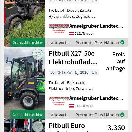
45 PS/33 kW
Bj. 2026
1 h
Treibstoff: Diesel, Zusatz-
Hydraulikkreis, Zugmaul,
Schnellwechselrahmen,
Amselgruber Landtechnik GmbH
hydr. Geräteverriegelung
Das Kraftpaket aus Holland!
5121 Tarsdorf
Exklusiv bei Amselgruber
Landwirtsch.
Premium Plus Händler
Gebrauchtmaschine
Landtechnik! Nebe
Motorfahrzeuge
Pitbull X27-50e
Preis
/ Pitbull
Elektrohoflader
auf
Anfrage
- der Stärkste!
50 PS/37 kW
Bj. 2026
1 h
Treibstoff: Elektrisch,
Elektroantrieb, Zusatz-
Hydraulikkreis, Zugmaul,
Amselgruber Landtechnik GmbH
Schnellwechselrahmen,
hydr. Geräteverriegelung 12
5121 Tarsdorf
to Planetenachsen, Z-
Landwirtsch.
Premium Plus Händler
Gebrauchtmaschine
Kinematik, 2.500 kg Hubkraf
Motorfahrzeuge
Pitbull Euro
3.360
/ Pitbull