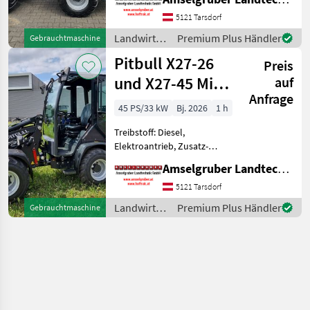
Schnellwechselrahmen,
hydr. Geräteverriegelung 12
5121 Tarsdorf
to Planetenachsen, Z-
Landwirtsch.
Premium Plus Händler
Gebrauchtmaschine
Kinematik, 2.500 kg Hubkraf
Motorfahrzeuge
Pitbull X27-26
Preis
/ Pitbull
und X27-45 Mit
auf
Anfrage
Kabine
45 PS/33 kW
Bj. 2026
1 h
Treibstoff: Diesel,
Elektroantrieb, Zusatz-
Hydraulikkreis, Kabine,
Amselgruber Landtechnik GmbH
Zugmaul,
Schnellwechselrahmen,
5121 Tarsdorf
hydr. Geräteverriegelung
Landwirtsch.
Premium Plus Händler
Gebrauchtmaschine
Auch mit Kabine und
Motorfahrzeuge
Klappdach erhältlich Das
/ Pitbull