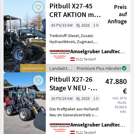
Motorfahrzeuge
Pitbull X27-45
Kinematik, 2.500 kg Hubkraf
Preis
/ Pitbull
CRT AKTION mit
auf
Anfrage
Österreichpaket
45 PS/33 kW
Bj. 2026
1 h
Treibstoff: Diesel, Zusatz-
Hydraulikkreis, Zugmaul,
Schnellwechselrahmen,
Amselgruber Landtechnik GmbH
hydr. Geräteverriegelung
Das Kraftpaket aus Holland!
5121 Tarsdorf
Exklusiv bei Amselgruber
Landwirtsch.
Premium Plus Händler
Neumaschine
Landtechnik! Nebe
Motorfahrzeuge
Pitbull X27-26
47.880
/ Pitbull
Stage V NEU -
€
Planetenachsen+Z-
26 PS/19 kW
Bj. 2026
1 h
inkl. 20 %
MwSt.
Kinematik
39.900 €
Das Kraftpaket aus Holland!
exkl.
Neu im Generalvertrieb von
Amselgruber Landtechnik!
Amselgruber Landtechnik GmbH
Neben unseren bekannten
Fuchs Hofladern, und Cast
5121 Tarsdorf