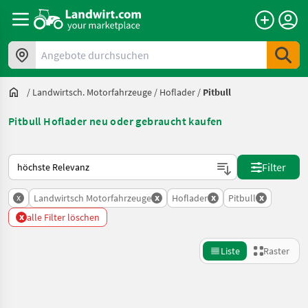
Angebote durchsuchen
/
Landwirtsch. Motorfahrzeuge
/
Hoflader
/
Pitbull
Pitbull Hoflader neu oder gebraucht kaufen
So wird auf Landwirt.com sortiert
Filter
x
x
x
x
Landwirtsch Motorfahrzeuge
Hoflader
Pitbull
x
alle Filter löschen
Liste
Raster