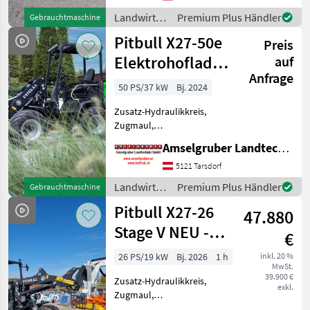
& Worky-Quad Miniladern
Landwirtsch.
Premium Plus Händler
Gebrauchtmaschine
erweitert n
Motorfahrzeuge
Pitbull X27-50e
Preis
/ Pitbull
Elektrohoflader
auf
Anfrage
- der Stärkste!
50 PS/37 kW
Bj. 2024
Zusatz-Hydraulikkreis,
Zugmaul,
Schnellwechselrahmen,
Amselgruber Landtechnik GmbH
hydr. Geräteverriegelung 12
to Planetenachsen, Z-
5121 Tarsdorf
Kinematik, 2.500 kg
Landwirtsch.
Premium Plus Händler
Gebrauchtmaschine
Hubkraft Der neue Pitbull
Motorfahrzeuge
Pitbull X27-26
X27-50e Elektrohof
47.880
/ Pitbull
Stage V NEU -
€
Planetenachsen+Z-
26 PS/19 kW
Bj. 2026
1 h
inkl. 20 %
MwSt.
Ki
39.900 €
Zusatz-Hydraulikkreis,
exkl.
Zugmaul,
Schnellwechselrahmen,