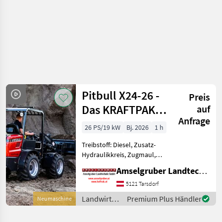
Pitbull X24-26 -
Preis
Das KRAFTPAKET
auf
Anfrage
aus Holland
26 PS/19 kW
Bj. 2026
1 h
Treibstoff: Diesel, Zusatz-
Hydraulikkreis, Zugmaul,
Schnellwechselrahmen,
Amselgruber Landtechnik GmbH
hydr. Geräteverriegelung
Neu im Generalvertrieb von
5121 Tarsdorf
Amselgruber Landtechnik!
Landwirtsch.
Premium Plus Händler
Neumaschine
Neben unseren beka
Motorfahrzeuge
/ Pitbull