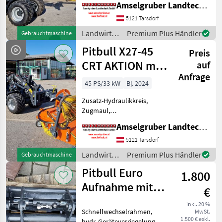
Amselgruber Landtechnik GmbH
hydr. Geräteverriegelung
Das Kraftpaket aus Holland!
5121 Tarsdorf
Neu im Generalvertrieb von
Landwirtsch.
Premium Plus Händler
Gebrauchtmaschine
Amselgruber Landtechnik!
Motorfahrzeuge
Pitbull X27-45
Neben uns
Preis
/ Pitbull
CRT AKTION mit
auf
Anfrage
Österreichpaket
45 PS/33 kW
Bj. 2024
Zusatz-Hydraulikkreis,
Zugmaul,
Schnellwechselrahmen,
Amselgruber Landtechnik GmbH
hydr. Geräteverriegelung
Kompakt: Unter 200cm
5121 Tarsdorf
Bauhöhe möglich, nur
Landwirtsch.
Premium Plus Händler
Gebrauchtmaschine
310cm Baulänge DIESE
Motorfahrzeuge
Pitbull Euro
DATEN SOLLTEN SIE VERGLE
1.800
/ Pitbull
Aufnahme mit
€
hydraulischer
inkl. 20 %
Schnellwechselrahmen,
MwSt.
Verriegelung
1.500 € exkl.
hydr. Geräteverriegelung