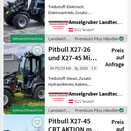
Treibstoff: Elektrisch,
Elektroantrieb, Zusatz-
Hydraulikkreis, Zugmaul,
Amselgruber Landtechnik GmbH
hydr. Geräteverriegelung 12
to Planetenachsen, Z-
5121 Tarsdorf
Kinematik, 2.500 kg
Landwirtsch.
Premium Plus Händler
Gebrauchtmaschine
Hubkraft Der neue Pitbull X
Motorfahrzeuge
Pitbull X27-26
Preis
/ Pitbull
und X27-45 Mit
auf
Anfrage
Kabine
45 PS/33 kW
Bj. 2026
1 h
Treibstoff: Diesel, Zusatz-
Hydraulikkreis, Kabine,
Zugmaul,
Amselgruber Landtechnik GmbH
Schnellwechselrahmen,
hydr. Geräteverriegelung
5121 Tarsdorf
Auch mit Kabine und
Landwirtsch.
Premium Plus Händler
Gebrauchtmaschine
Klappdach erhältlich Das
Motorfahrzeuge
Pitbull X27-45
Kraftpaket aus
Preis
/ Pitbull
CRT AKTION mit
auf