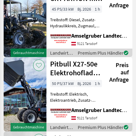
Anfrage
Österreichpaket
45 PS/33 kW
Bj. 2026
1 h
Treibstoff: Diesel, Zusatz-
Hydraulikkreis, Zugmaul,
Schnellwechselrahmen,
Amselgruber Landtechnik GmbH
hydr. Geräteverriegelung
Das Kraftpaket aus Holland!
5121 Tarsdorf
Exklusiv bei Amselgruber
Landwirtsch.
Premium Plus Händler
Gebrauchtmaschine
Landtechnik! Nebe
Motorfahrzeuge
Pitbull X27-50e
Preis
/ Pitbull
Elektrohoflader
auf
Anfrage
- der Stärkste!
50 PS/37 kW
Bj. 2026
1 h
Treibstoff: Elektrisch,
Elektroantrieb, Zusatz-
Hydraulikkreis, Zugmaul,
Amselgruber Landtechnik GmbH
Schnellwechselrahmen,
hydr. Geräteverriegelung 12
5121 Tarsdorf
to Planetenachsen, Z-
Landwirtsch.
Premium Plus Händler
Gebrauchtmaschine
Kinematik, 2.500 kg Hubkraf
Motorfahrzeuge