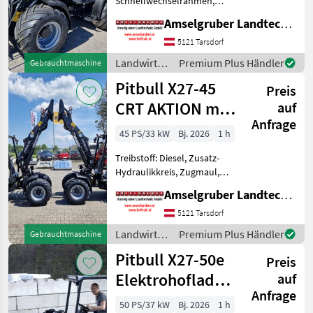
Schnellwechselrahmen,
hydr. Geräteverriegelung
Amselgruber Landtechnik GmbH
Thaler
Das Kraftpaket aus Holland!
Neu im Generalvertrieb von
5121 Tarsdorf
Amselgruber Landtechnik!
Schäffer
Landwirtsch.
Premium Plus Händler
Gebrauchtmaschine
Neben unsere
Motorfahrzeuge
Pitbull X27-45
Preis
/ Pitbull
Fuchs
CRT AKTION mit
auf
Anfrage
Giant
Österreichpaket
45 PS/33 kW
Bj. 2026
1 h
Alle 51
Treibstoff: Diesel, Zusatz-
anzeigen
Hydraulikkreis, Zugmaul,
Schnellwechselrahmen,
MARKTPLATZ
Amselgruber Landtechnik GmbH
hydr. Geräteverriegelung
Das Kraftpaket aus Holland!
Marktplatz
Händlerangebote
Kleinanzeigen
5121 Tarsdorf
Exklusiv bei Amselgruber
Landwirtsch.
Premium Plus Händler
Gebrauchtmaschine
Landtechnik! Nebe
Motorfahrzeuge
Pitbull X27-50e
Preis
/ Pitbull
Elektrohoflader
auf
Anfrage
- der Stärkste!
50 PS/37 kW
Bj. 2026
1 h