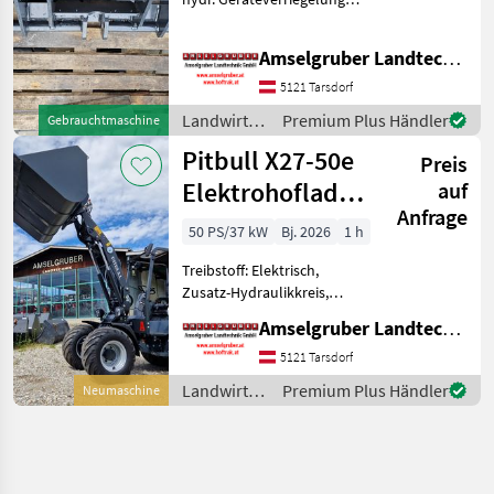
Neue Aufnahme mit
hydraulischer Verriegelung
Amselgruber Landtechnik GmbH
Passend für alle Pitbull
Hoflader Modelle Viele
5121 Tarsdorf
weitere neue und gebra
Landwirtsch.
Premium Plus Händler
Gebrauchtmaschine
Motorfahrzeuge
Pitbull X27-50e
Preis
/ Pitbull
Elektrohoflader
auf
Anfrage
- der Stärkste!
50 PS/37 kW
Bj. 2026
1 h
Treibstoff: Elektrisch,
Zusatz-Hydraulikkreis,
Zugmaul,
Amselgruber Landtechnik GmbH
Schnellwechselrahmen,
hydr. Geräteverriegelung,
5121 Tarsdorf
Elektroantrieb 12 to
Landwirtsch.
Premium Plus Händler
Neumaschine
Planetenachsen, Z-
Motorfahrzeuge
Kinematik, 2.500 kg Hubkraf
/ Pitbull