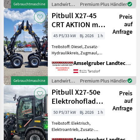
Neu im Generalvertrieb von
Landwirtsch.
Premium Plus Händler
Gebrauchtmaschine
Amselgruber Lan
Motorfahrzeuge
Pitbull X27-45
Preis
/ Pitbull
CRT AKTION mit
auf
Anfrage
Österreichpaket
45 PS/33 kW
Bj. 2026
1 h
Treibstoff: Diesel, Zusatz-
Hydraulikkreis, Zugmaul,
Schnellwechselrahmen,
Amselgruber Landtechnik GmbH
hydr. Geräteverriegelung
Das Kraftpaket aus Holland!
5121 Tarsdorf
Exklusiv bei Amselgruber
Landwirtsch.
Premium Plus Händler
Gebrauchtmaschine
Landtechnik! Nebe
Motorfahrzeuge
Pitbull X27-50e
Preis
/ Pitbull
Elektrohoflader
auf
Anfrage
- der Stärkste!
50 PS/37 kW
Bj. 2026
1 h
Treibstoff: Elektrisch,
Elektroantrieb, Zusatz-
Hydraulikkreis, Zugmaul,
Amselgruber Landtechnik GmbH