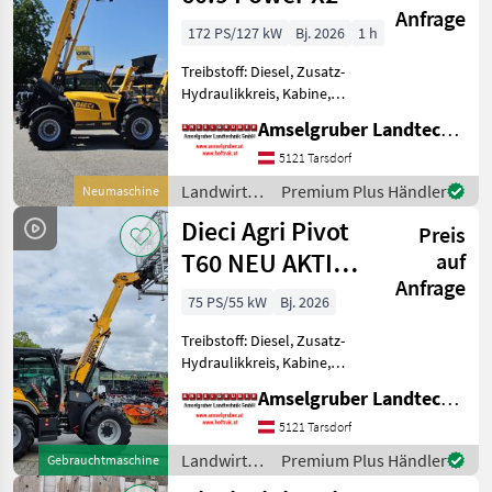
Anfrage
172 PS/127 kW
Bj. 2026
1 h
Treibstoff: Diesel, Zusatz-
Hydraulikkreis, Kabine,
Zugmaul,
Amselgruber Landtechnik GmbH
Schnellwechselrahmen,
Klimaanlage, hydr.
5121 Tarsdorf
Geräteverriegelung Der
Landwirtsch.
Premium Plus Händler
Neumaschine
neue DIECI AGRI MAX 60.9
Motorfahrzeuge
Dieci Agri Pivot
POWER X2 Gigantische
Preis
/ Dieci
T60 NEU AKTION
auf
Anfrage
mit
75 PS/55 kW
Bj. 2026
Österreichpaket
Treibstoff: Diesel, Zusatz-
Hydraulikkreis, Kabine,
Zugmaul,
Amselgruber Landtechnik GmbH
Schnellwechselrahmen,
Klimaanlage, hydr.
5121 Tarsdorf
Geräteverriegelung DIECI
Landwirtsch.
Premium Plus Händler
Gebrauchtmaschine
Teleskop-Radlader Agri
Motorfahrzeuge