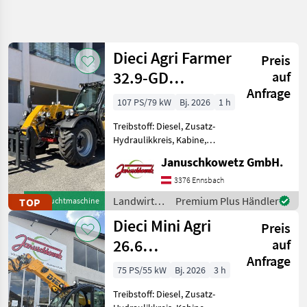
Suche
verfeinern
Dieci Agri Farmer
Preis
Kategorie
Land
Filter
4
32.9-GD
auf
Anfrage
Teleskoplader
13
107 PS/79 kW
Bj. 2026
1 h
AKTUELLER
Zurücksetzen
Ergebnisse
PFAD
anzeigen
Treibstoff: Diesel, Zusatz-
Landtechnik
Hydraulikkreis, Kabine,
Zugmaul,
Landwirtsch
Januschkowetz GmbH.
Schnellwechselrahmen,
Motorfahrzeuge
Klimaanlage, hydr.
3376 Ennsbach
Hoflader
Geräteverriegelung 3.200 kg
Landwirtsch.
Premium Plus Händler
TOP
Gebrauchtmaschine
max. Tragkraft 8, 65 m
Dieci
Motorfahrzeuge
Dieci Mini Agri
Huböhe 7.330 kg Le
Preis
/ Dieci
KATEGORIE
26.6
auf
WÄHLEN
Anfrage
Teleskoplader
75 PS/55 kW
Bj. 2026
3 h
Dieci
Treibstoff: Diesel, Zusatz-
Weidemann