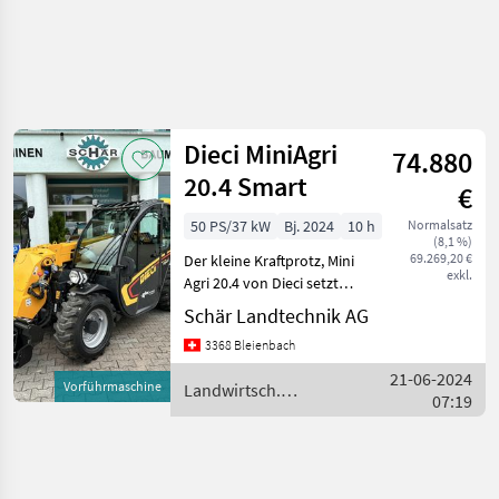
Dieci MiniAgri
74.880
20.4 Smart
€
50 PS/37 kW
Bj. 2024
10 h
Normalsatz
(8,1 %)
69.269,20 €
Der kleine Kraftprotz, Mini
exkl.
Agri 20.4 von Dieci setzt
neue Massstäbe im Mini -
Schär Landtechnik AG
Teleskopladermarkt - 2000
3368 Bleienbach
kg Traglast bis zur vollen
Hubhöhe! (mitte
21-06-2024
Vorführmaschine
Landwirtsch.
Palettengabel!)
07:19
Motorfahrzeuge / Dieci