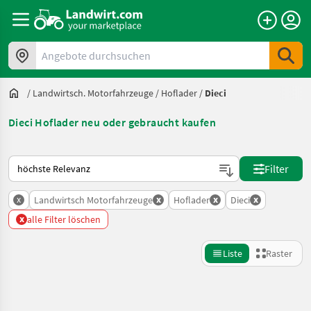
Angebote durchsuchen
/
Landwirtsch. Motorfahrzeuge
/
Hoflader
/
Dieci
Dieci Hoflader neu oder gebraucht kaufen
So wird auf Landwirt.com sortiert
Filter
x
x
x
x
Landwirtsch Motorfahrzeuge
Hoflader
Dieci
x
alle Filter löschen
Liste
Raster