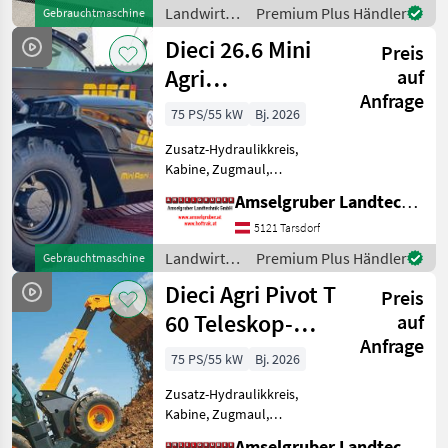
DIECI Teleskoplader Aktion
Landwirtsch.
Premium Plus Händler
Gebrauchtmaschine
für Österreich: Dieci 38.10
Motorfahrzeuge
Dieci 26.6 Mini
Agri Sta
Preis
/ Dieci
Agri
auf
Anfrage
Teleskoplader
75 PS/55 kW
Bj. 2026
BLACK EDITION
Zusatz-Hydraulikkreis,
AKTIO
Kabine, Zugmaul,
Schnellwechselrahmen,
Amselgruber Landtechnik GmbH
Klimaanlage, hydr.
Geräteverriegelung
5121 Tarsdorf
NEUMASCHINEN-AKTION:
Landwirtsch.
Premium Plus Händler
Gebrauchtmaschine
NUR FÜR KURZE ZEIT: Stufe
Motorfahrzeuge
Dieci Agri Pivot T
5 Motor - DIECI 26.6 M
Preis
/ Dieci
60 Teleskop-
auf
Anfrage
Radlader NEU
75 PS/55 kW
Bj. 2026
AKTION
Zusatz-Hydraulikkreis,
Kabine, Zugmaul,
Schnellwechselrahmen,
Amselgruber Landtechnik GmbH