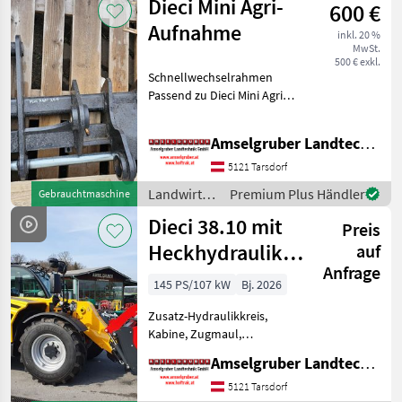
Dieci Mini Agri-
Pivot T 60 mit Österre
600 €
/ Dieci
Aufnahme
inkl. 20 %
MwSt.
500 € exkl.
Schnellwechselrahmen
Passend zu Dieci Mini Agri
26.6 mit mechanischer
Verriegelung Lagernd,
Amselgruber Landtechnik GmbH
sofort verfügbar! Viele
weitere neue und
5121 Tarsdorf
gebrauchte Maschinen und
Landwirtsch.
Premium Plus Händler
Gebrauchtmaschine
An
Motorfahrzeuge
Dieci 38.10 mit
Preis
/ Dieci
Heckhydraulik &
auf
Anfrage
Zapfwelle NEU
145 PS/107 kW
Bj. 2026
AKTION
Zusatz-Hydraulikkreis,
Kabine, Zugmaul,
Schnellwechselrahmen,
Amselgruber Landtechnik GmbH
Klimaanlage, hydr.
Geräteverriegelung Große
5121 Tarsdorf