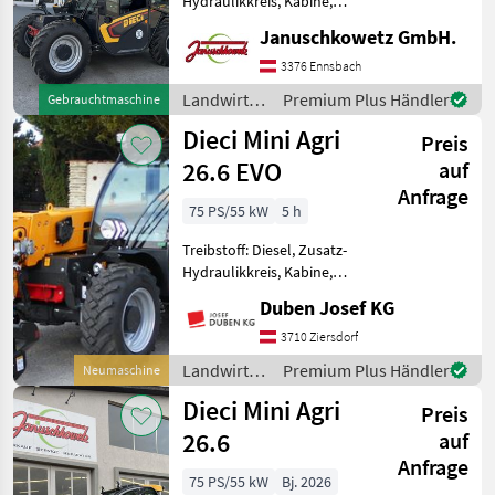
Hydraulikkreis, Kabine,
Zugmaul,
Januschkowetz GmbH.
Thaler
Schnellwechselrahmen,
hydr. Geräteverriegelung -
3376 Ennsbach
Motor Kubota 4 Zyl.,
Schäffer
Landwirtsch.
Premium Plus Händler
Gebrauchtmaschine
CommonRail, 3.330 m², 75
Motorfahrzeuge
Dieci Mini Agri
PS Turbo, Stu
Preis
/ Dieci
Fuchs
26.6 EVO
auf
Anfrage
Giant
75 PS/55 kW
5 h
Alle 51
Treibstoff: Diesel, Zusatz-
anzeigen
Hydraulikkreis, Kabine,
Zugmaul,
MARKTPLATZ
Duben Josef KG
Schnellwechselrahmen,
Klimaanlage, hydr.
Marktplatz
Händlerangebote
Kleinanzeigen
3710 Ziersdorf
Geräteverriegelung Inkl.
Landwirtsch.
Premium Plus Händler
Neumaschine
max. Tragkraft 2, 6 t,
Motorfahrzeuge
Dieci Mini Agri
Hubhöhe 5, 73 m, Hydrost
Preis
/ Dieci
26.6
auf
Anfrage
75 PS/55 kW
Bj. 2026