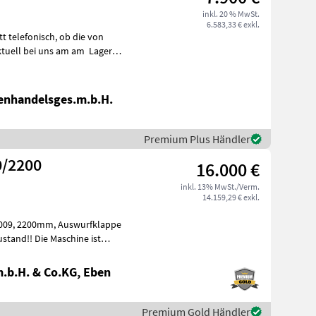
inkl. 20 % MwSt.
6.583,33 € exkl.
onisch, ob die von
tuell bei uns am am Lager
enhandelsges.m.b.H.
Premium Plus Händler
efräse 6570/2200
16.000 €
inkl. 13% MwSt./Verm.
14.159,29 € exkl.
.b.H. & Co.KG, Eben
Premium Gold Händler