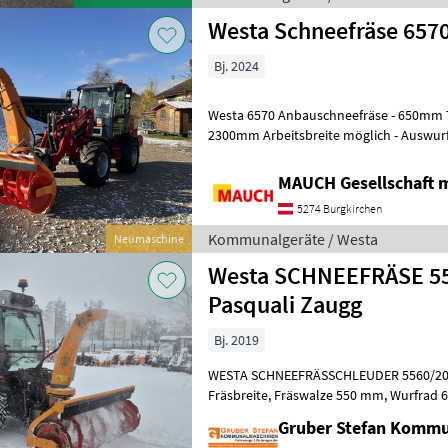
Westa Schneefräse 657
Bj. 2024
Westa 6570 Anbauschneefräse - 650mm Trommeldurchmesser - 1500-
2300mm Arbeitsbreite möglich - Auswurfkamin 240° hydraulisch
drehbar Verschiedenste Ausst
MAUCH Gesellschaft m
5274 Burgkirchen
Kommunalgeräte / Westa
Neumaschine
Westa SCHNEEFRÄSE 55
Pasquali Zaugg
Bj. 2019
WESTA SCHNEEFRÄSSCHLEUDER 5560/2000, Baujahr 2019, 2
Fräsbreite, Fräswalze 550 mm, Wurfrad 600 mm, hydraulische
Kaminverstellung links/r
Gruber Stefan Komm