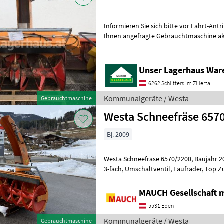
Informieren Sie sich bitte vor Fahrt-Antritt telef
Ihnen angefragte Gebrauchtmaschine ak
steht. Wir inserieren auch Masch
Unser Lagerhaus War
6262 Schlitters im Zillertal
Kommunalgeräte / Westa
Gebrauchtmaschine
Westa Schne
Bj. 2009
Westa Schneefräse 6570/2200, Baujahr 2009, 2200mm, Auswurfklappe
3-fach, Umschaltventil, Laufräder, Top Zustand!! Die Maschine ist
lagernd in Eben im Pongau.
MAUCH Gesellschaft m
5531 Eben
Kommunalgeräte / Westa
Gebrauchtmaschine