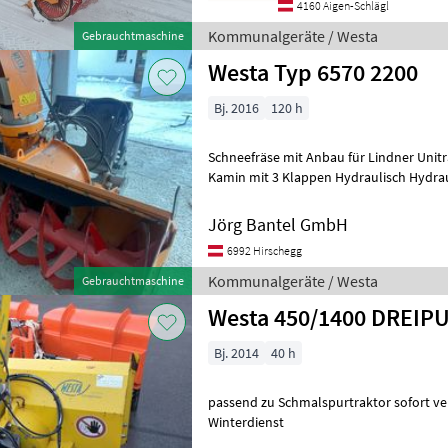
4160 Aigen-Schlägl
Kommunalgeräte / Westa
Gebrauchtmaschine
Westa Typ 6570 2200
Bj. 2016
120 h
Schneefräse mit Anbau für Lindner Unitr
Kamin mit 3 Klappen Hydraulisch Hydra
Kommunalgeräte Winterdienst
Jörg Bantel GmbH
6992 Hirschegg
Kommunalgeräte / Westa
Gebrauchtmaschine
Westa 450/1400 DREIP
Bj. 2014
40 h
passend zu Schmalspurtraktor sofort 
Winterdienst