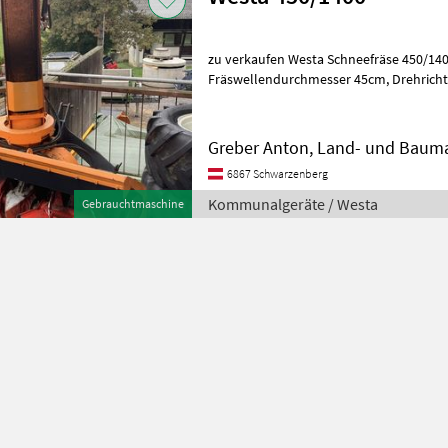
zu verkaufen Westa Schneefräse 450/1400, Arbeitsbreite 14
Fräswellendurchmesser 45cm, Drehrichtung passt auf Carraro,
Dreipunktanbau, Hydraulisches 
Greber Anton, Land- und Baum
6867 Schwarzenberg
Kommunalgeräte / Westa
Gebrauchtmaschine