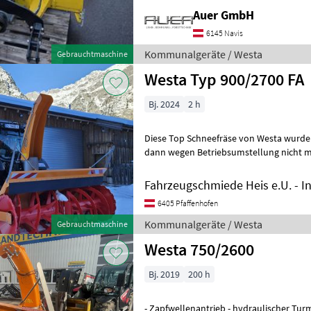
Auer GmbH
6145 Navis
Kommunalgeräte / Westa
Gebrauchtmaschine
Westa Typ 900/2700 FA
Bj. 2024
2 h
Diese Top Schneefräse von Westa wurde
dann wegen Betriebsumstellung nicht m
Betriebsstunden in Top gepflegten Zust
Fahrzeugschmiede Heis e.U. - I
6405 Pfaffenhofen
Kommunalgeräte / Westa
Gebrauchtmaschine
Westa 750/2600
Bj. 2019
200 h
- Zapfwellenantrieb - hydraulischer Turm - neuwertig - wenig