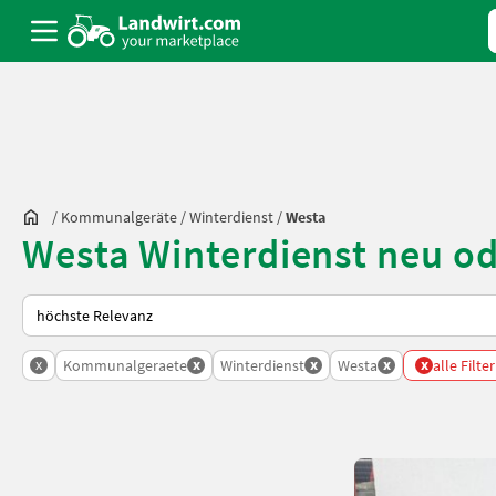
/
Kommunalgeräte
/
Winterdienst
/
Westa
Westa Winterdienst neu o
So wird auf Landwirt.com sortiert
x
x
x
x
x
Kommunalgeraete
Winterdienst
Westa
alle Filte