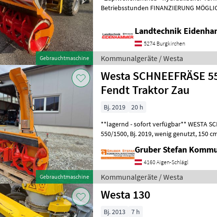
Betriebsstunden FINANZIERUNG MÖGLICH Kommunalgeräte
Winterdienst
Landtechnik Eidenh
5274 Burgkirchen
Kommunalgeräte / Westa
Gebrauchtmaschine
Westa SCHNEEFRÄSE 55
Fendt Traktor Zau
Bj. 2019
20 h
**lagernd - sofort verfügbar** WESTA
550/1500, Bj. 2019, wenig genutzt, 150 cm Fräsbreite (mit
Gruber Stefan Komm
4160 Aigen-Schlägl
Kommunalgeräte / Westa
Gebrauchtmaschine
Westa 130
Bj. 2013
7 h