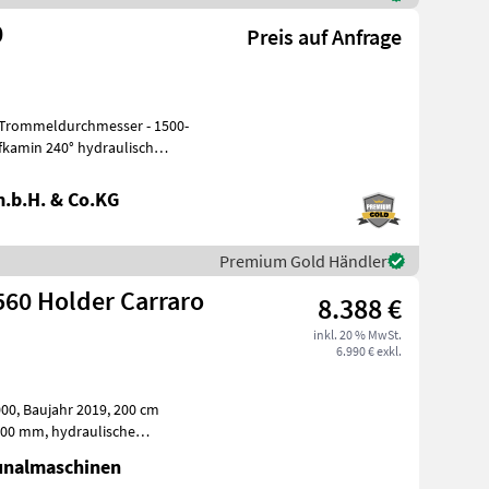
0
Preis auf Anfrage
.b.H. & Co.KG
Premium Gold Händler
60 Holder Carraro
8.388 €
inkl. 20 % MwSt.
6.990 € exkl.
00 cm
echts, hydraulische Wurf
unalmaschinen