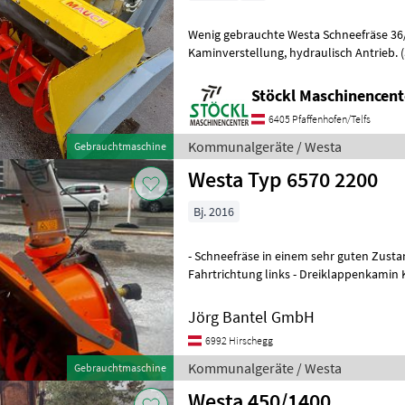
Wenig gebrauchte Westa Schneefräse 36/
Kaminverstellung, hydraulisch Antrieb. (a) Kommunalgeräte
Winterdienst
Stöckl Maschinencent
6405 Pfaffenhofen/Telfs
Kommunalgeräte / Westa
Gebrauchtmaschine
Westa Typ 6570 2200
Bj. 2016
- Schneefräse in einem sehr guten Zustan
Fahrtrichtung links - Dreiklappenkami
Winterdienst
Jörg Bantel GmbH
6992 Hirschegg
Kommunalgeräte / Westa
Gebrauchtmaschine
Westa 450/1400