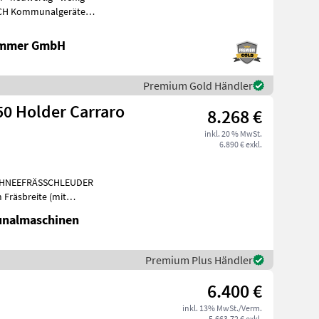
ammer GmbH
Premium Gold Händler
0 Holder Carraro
8.268 €
inkl. 20 % MwSt.
6.890 € exkl.
 SCHNEEFRÄSSCHLEUDER
Verbreiterungsblechen 170 cm), Fräswalze 550 mm, W
unalmaschinen
Premium Plus Händler
6.400 €
inkl. 13% MwSt./Verm.
5.663,72 € exkl.