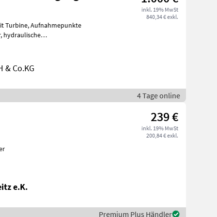
inkl. 19% MwSt
840,34 € exkl.
ufnahmepunkte
he
60° Stützräder, Aufgrund des
H & Co.KG
4 Tage online
239 €
inkl. 19% MwSt
200,84 € exkl.
er
itz e.K.
Premium Plus Händler