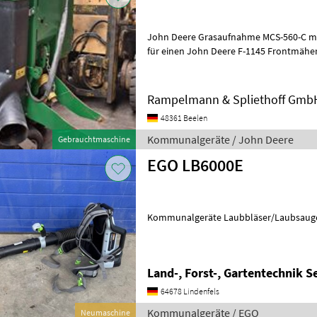
John Deere Grasaufnahme MCS-560-C mit Turbine, A
für einen John Deere F-1145 Frontmäher, hydraulisc
Bodenentleerung, 3
Rampelmann & Spliethoff Gmb
48361 Beelen
Kommunalgeräte / John Deere
Gebrauchtmaschine
EGO LB6000E
Kommunalgeräte Laubbläser/Laubsaug
Land-, Forst-, Gartentechnik Se
64678 Lindenfels
Kommunalgeräte / EGO
Neumaschine