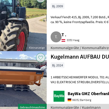
Bj. 2009
Verkauf Fendt 415, Bj. 2009, 7.200 Bstd., Reifen 650/65 R 38 vorne, 540/65 R 26
ca. 90 %, keine Frontzapfwelle. Preis: € 67.000, -, + 20 % MwSt..
Kommunalgeräte Kommu
T .
3350 Haag
Kommunalgeräte / Kommunalfahrz
Kleinanzeige
Kugelmann AUFBAU DU
Bj. 2024
1 ARBEITSSCHEINWERFER MODUL 701 AU
VA1 ELEKTRISCHE STREUBILDVERSTELLU
STREUKONTROLLE (ESK)1 ERSTMONTAG
BayWa GMZ Oberfran
96052 Bamberg
Kommunalgeräte / Kugelmann
Gebrauchtmaschine