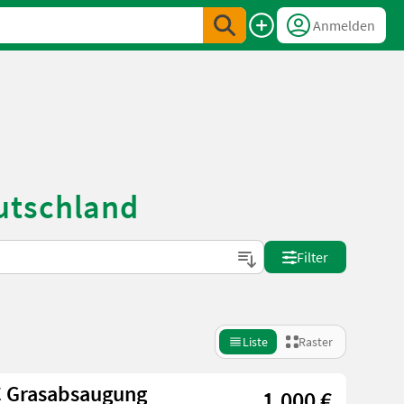
Anmelden
utschland
Filter
Liste
Raster
 Grasabsaugung
1.000 €