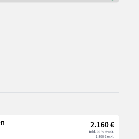
en
2.160 €
inkl. 20 % MwSt.
1.800 € exkl.