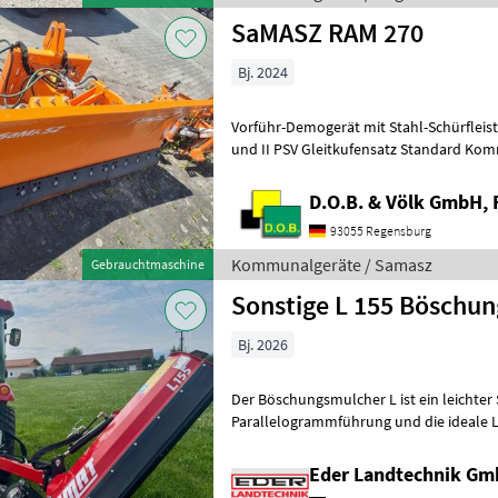
SaMASZ RAM 270
Bj. 2024
Vorführ-Demogerät mit Stahl-Schürfleiste 20 mm Anbaurahmen Kat. I
und II PSV Gleitkufensatz Standard Ko
D.O.B. & Völk GmbH, 
93055 Regensburg
Kommunalgeräte / Samasz
Gebrauchtmaschine
Sonstige L 155 Böschu
Bj. 2026
Der Böschungsmulcher L ist ein leichter
Parallelogrammführung und die ideale L
geringerer Leistung (Ab 25 PS). Er eignet 
Eder Landtechnik G