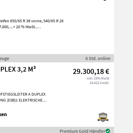
euge
6 Std. online
PLEX 3,2 M³
29.300,18 €
inkl. 19% MwSt
24.622 € exkl.
FSTIEGSLEITER A DUPLEX
NG (ESB)1 ELEKTRISCHE
E AM FAHRZEUG1 KUPPL
ken
Premium Gold Händler