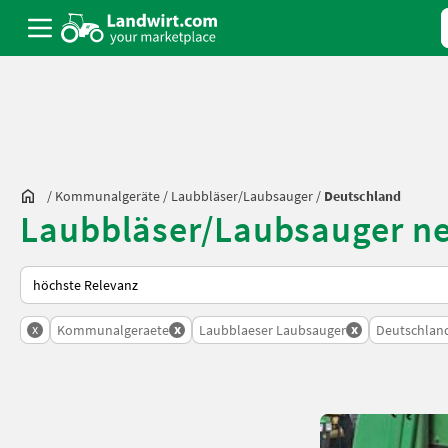
/
Kommunalgeräte
/
Laubbläser/Laubsauger
/
Deutschland
Laubbläser/Laubsauger ne
So wird auf Landwirt.com sortiert
x
x
x
Kommunalgeraete
Laubblaeser Laubsauger
Deutschlan