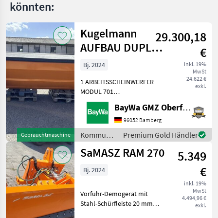
könnten:
Kugelmann
29.300,18
AUFBAU DUPLEX
€
3,2 M³
Bj. 2024
inkl. 19%
MwSt
24.622 €
1 ARBEITSSCHEINWERFER
exkl.
MODUL 701
AUFSTIEGSLEITER A
BayWa GMZ Oberfranken
DUPLEX VA1 ELEKTRISCHE
STREUBILDVERSTELLUNG
96052 Bamberg
(ESB)1 ELEKTRISCHE
Kommunalgeräte
Premium Gold Händler
Gebrauchtmaschine
STREUKONTROLLE (ESK)1
/
SaMASZ RAM 270
ERSTMONTAGE AM
5.349
Kugelmann
FAHRZEUG1 KUPPL
€
Bj. 2024
inkl. 19%
MwSt
Vorführ-Demogerät mit
4.494,96 €
Stahl-Schürfleiste 20 mm
exkl.
Anbaurahmen Kat. I und II