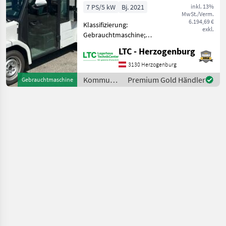
7 PS/5 kW
Bj. 2021
inkl. 13%
MwSt./Verm.
6.194,69 €
Klassifizierung:
exkl.
Gebrauchtmaschine;
Seriennummer/Fahrgestellnummer:
LTC - Herzogenburg
L0JEBAD01M1009430;
Anzahl Vorbesitzer: 1;
3130 Herzogenburg
Weitere
Kommunalgeräte
Premium Gold Händler
Gebrauchtmaschine
Maschinenmerkmale: Mit
/ Sonstige
europäischer Straßenzula