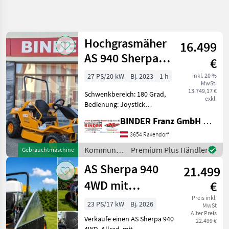
Suche
verfeinern
Hochgrasmäher
16.499
Kategorie
Land
Filter
4
2
AS 940 Sherpa
€
4WD
3
27 PS/20 kW
Bj. 2023
1 h
inkl. 20 %
AKTUELLER
Zurücksetzen
Ergebnisse
MwSt.
PFAD
13.749,17 €
anzeigen
Schwenkbereich: 180 Grad,
exkl.
Kommunaltechnik
Bedienung: Joystick
Steuerung ✨ AS Hochgras-
Kommunalgeraete
BINDER Franz GmbH & CoKG
Böschungsmulcher -
Boeschungsmaeher
LAGERND !! ✔️ Modell : AS
3654 Raxendorf
940 Sherpa 4WD ✔️ in
As
Kommunalgeräte
Premium Plus Händler
Gebrauchtmaschine
serienmäßiger Ausführung
/ AS
✔️
AS Sherpa 940
21.499
KATEGORIE
WÄHLEN
4WD mit
€
AS
Reihenspritzanlage
Preis inkl.
23 PS/17 kW
Bj. 2026
MwSt
Alter Preis
und
Verkaufe einen AS Sherpa 940
Tifermec
22.499 €