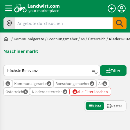
Angebote durchsuchen
/
Kommunalgeräte
/
Böschungsmäher
/
As
/
Österreich
/
Niederoeste
Maschinenmarkt
So wird auf Landwirt.com sortiert
Filter
x
x
x
x
Kommunalgeraete
Boeschungsmaeher
As
x
x
x
Österreich
Niederoesterreich
alle Filter löschen
Liste
Raster