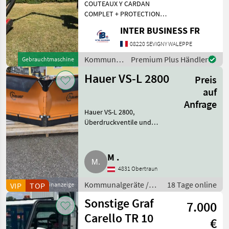
COUTEAUX Y CARDAN
COMPLET + PROTECTION
BOITIER DE COMMANDE 82
INTER BUSINESS FR
HEURES Kommunalgeräte
Böschungsmäher
08220 SEVIGNY WALEPPE
Kommunalgeräte
Premium Plus Händler
Gebrauchtmaschine
/ Cosma
Hauer VS-L 2800
Preis
auf
Anfrage
Hauer VS-L 2800,
Überdruckventile und
Hydrospeicher, Elastik-
Laufräder, Profi-Steuerung,
Schürfleiste Gummi-Gewebe,
M .
indirekte Beleuchtung. Der
4831 Obertraun
Pflug ist unbenutzt un
Kommunalgeräte /
18 Tage online
VIP
TOP
Kleinanzeige
Streutechnik
Sonstige Graf
7.000
Carello TR 10
€