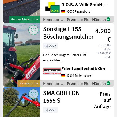
PSV Gleitkufensatz
D.O.B. & Völk GmbH, Filiale Regensburg
Standard Kommunalgeräte
93055 Regensburg
Winterdienst
Kommunalgeräte
Premium Plus Händler
Gebrauchtmaschine
/ Samasz
Sonstige L 155
4.200
Böschungsmulcher
€
Bj. 2026
inkl. 19%
MwSt
3.529,41 €
Der Böschungsmulcher L ist
exkl.
ein leichter
Schlegelmulcher mit
Eder Landtechnik GmbH
Parallelogrammführung
und die ideale Lösung für
83104 Tuntenhausen
Traktoren mit geringerer
Kommunalgeräte
Premium Plus Händler
Neumaschine
Leistung (Ab 25 PS). Er
/ Sonstige
SMA GRIFFON
eignet s
Preis
1555 S
auf
Anfrage
Bj. 2022