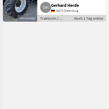
ECO, S-Tech 700 Monitor, 4 dw
Gerhard Herde
el. Stg., 1 Mittelachsstg.,
84378 Dietersburg
gefederte Vordera
Traktoren /
Noch 1 Tag online
Kleinanzeige
Standard
Traktoren