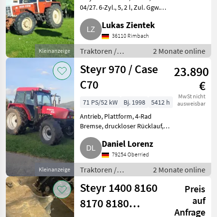
04/27. 6-Zyl., 5, 2 l, Zul. Ggw.
6.500 kg, Allrad, Heckhydr.,
Lukas Zientek
Frontkraftheber, 2 Zapfw.
hinten, LED Arbeitsbel., Papiere
36110 Rimbach
(HU, Brief und
Traktoren /
2 Monate online
Kleinanzeige
Standard
Steyr 970 / Case
23.890
Traktoren
C70
€
MwSt nicht
71 PS/52 kW
Bj. 1998
5412 h
ausweisbar
Antrieb, Plattform, 4-Rad
Bremse, druckloser Rücklauf,
Zapfwellendrehzahl,
Daniel Lorenz
Höchstgeschwindigkeit in km/h,
Außenbedienung
79254 Oberried
Heckhydraulik,
Traktoren /
2 Monate online
Kleinanzeige
Fahrzeugpapiere vorhanden
Standard
Verkaufe g
Steyr 1400 8160
Preis
Traktoren
auf
8170 8180
Anfrage