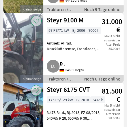
Getriebeart Landmaschine:
94481 Grafenau
Schaltgetriebe, Luftsitz,
Traktoren /
Noch 9 Tage online
Kleinanzeige
Powershuttle, Zapfwellendreh
Standard
Steyr 9100 M
31.000
Traktoren
€
97 PS/71 kW
Bj. 2006
7000 h
MwSt nicht
ausweisbar
Antrieb: Allrad,
Alter Preis
Druckluftbremse, Frontlader,
35.000 €
Plattform: Kabine, Getriebeart
Landmaschine: Schaltgetriebe,
D .
EHR, Luftsitz, 4-Rad Bremse,
04861 Torgau
Frontladerkonsole,
Zapfwellendrehzahl:
Traktoren /
Noch 6 Tage online
Kleinanzeige
Standard
Steyr 6175 CVT
81.500
Traktoren
€
175 PS/129 kW
Bj. 2018
3478 h
MwSt nicht
ausweisbar
3.478 Bstd., Bj. 2018, EZ 08/2018,
Alter Preis
540/65 R 28, 650/65 R 38,
98.000 €
stufenloses Getriebe 40 km/h