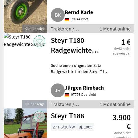
Traktoren Standard Traktoren
Bernd Karle
73944 Wört
Traktoren /
1 Monat online
Kleinanzeige
Standard Traktoren
Steyr T180
1 €
Radgewichte
MwSt nicht
ausweisbar
SUCHE
Suche einen originalen Satz
Radgewichte für den Steyr T180
(Kurzschnauzer). Angebote
bitte mit Bild, Standort und
Jürgen Rimbach
Preisvorstellung. Danke.
97776 Obersfeld
Traktoren Standard Traktor
Traktoren /
1 Monat online
Kleinanzeige
Standard Traktoren
Steyr T188
3.900
€
27 PS/20 kW
Bj. 1965
MwSt nicht
ausweisbar