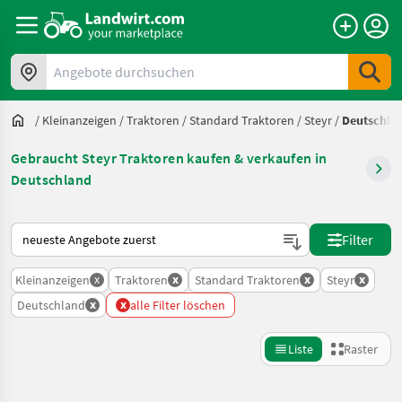
Angebote durchsuchen
/
Kleinanzeigen
/
Traktoren
/
Standard Traktoren
/
Steyr
/
Deutschla
Gebraucht Steyr Traktoren kaufen & verkaufen in
Deutschland
So wird auf Landwirt.com sortiert
Filter
x
x
x
x
Kleinanzeigen
Traktoren
Standard Traktoren
Steyr
x
x
Deutschland
alle Filter löschen
Liste
Raster