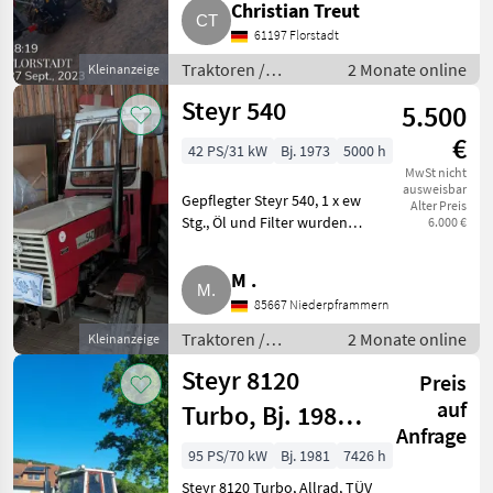
Christian Treut
Fronthydraulik. Traktoren
61197 Florstadt
Standard Traktoren
Traktoren /
2 Monate online
Kleinanzeige
Standard
Steyr 540
5.500
Traktoren
€
42 PS/31 kW
Bj. 1973
5000 h
MwSt nicht
ausweisbar
Gepflegter Steyr 540, 1 x ew
Alter Preis
Stg., Öl und Filter wurden
6.000 €
immer gewechselt, sämtliche
Seitenplanen sind vorhanden
M .
sowie der originale Kindersitz,
85667 Niederpframmern
sofort einsetzbar, Pr
Traktoren /
2 Monate online
Kleinanzeige
Standard
Steyr 8120
Preis
Traktoren
auf
Turbo, Bj. 1981,
Anfrage
TÜV bis 04/27
95 PS/70 kW
Bj. 1981
7426 h
Steyr 8120 Turbo, Allrad, TÜV