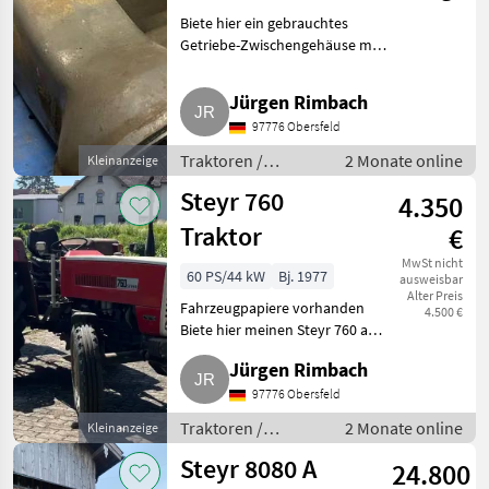
Getriebe-
Biete hier ein gebrauchtes
Zwischengehäuse
Getriebe-Zwischengehäuse mit
„Schwanenhals“ von einem
Steyr 8160 an. Es sollte auch für
Jürgen Rimbach
die Modelle 1400, 8170 und
97776 Obersfeld
8180 zu nutzen sein. An
Traktoren /
2 Monate online
Kleinanzeige
Standard
Steyr 760
4.350
Traktoren
Traktor
€
MwSt nicht
60 PS/44 kW
Bj. 1977
ausweisbar
Alter Preis
Fahrzeugpapiere vorhanden
4.500 €
Biete hier meinen Steyr 760 an.
Bstd. unbekannt, da
Jürgen Rimbach
irgendwann mal das alte
Traktometer seine Funktion
97776 Obersfeld
eingestellt hat. Der 760er ist
Traktoren /
2 Monate online
Kleinanzeige
sowei
Standard
Steyr 8080 A
24.800
Traktoren