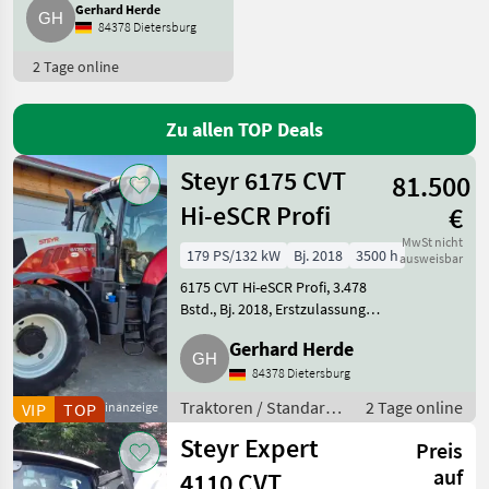
Gerhard Herde
John Deere
84378 Dietersburg
2 Tage online
Fendt
New Holland
Zu allen TOP Deals
Claas
Steyr 6175 CVT
81.500
Hi-eSCR Profi
€
Massey Ferguson
MwSt nicht
179 PS/132 kW
Bj. 2018
3500 h
Alle 48
ausweisbar
anzeigen
6175 CVT Hi-eSCR Profi, 3.478
Bstd., Bj. 2018, Erstzulassung
MARKTPLATZ
08/2018, Bereifung vorne
Gerhard Herde
540/65 R 28, Bereifung hinten
Marktplatz
Händlerangebote
Kleinanzeigen
650/65 R 38, stufenloses
84378 Dietersburg
Getriebe 40 km/h ECO, S-
Traktoren / Standard
2 Tage online
VIP
TOP
Kleinanzeige
Traktoren
Steyr Expert
Preis
auf
4110 CVT