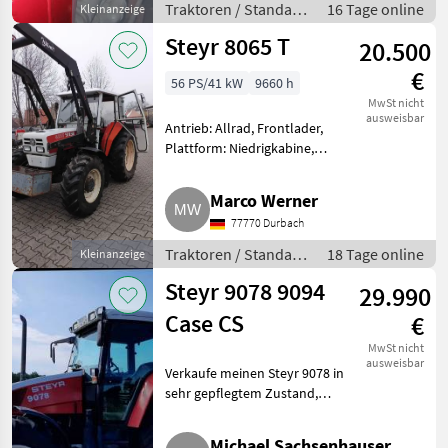
Traktoren / Standard
16 Tage online
Kleinanzeige
Jahre a
Traktoren
Steyr 8065 T
20.500
€
56 PS/41 kW
9660 h
MwSt nicht
ausweisbar
Antrieb: Allrad, Frontlader,
Plattform: Niedrigkabine,
Getriebeart Landmaschine:
Schaltgetriebe,
Marco Werner
Motorstaubremse, 4-Rad
77770 Durbach
Bremse, Frontladerkonsole,
Höchstgeschwindigkeit in
Traktoren / Standard
18 Tage online
Kleinanzeige
Traktoren
Steyr 9078 9094
29.990
Case CS
€
MwSt nicht
ausweisbar
Verkaufe meinen Steyr 9078 in
sehr gepflegtem Zustand,
sofort einsatzbereit, mit
Druckluftbremse,
Michael Sachsenhauser