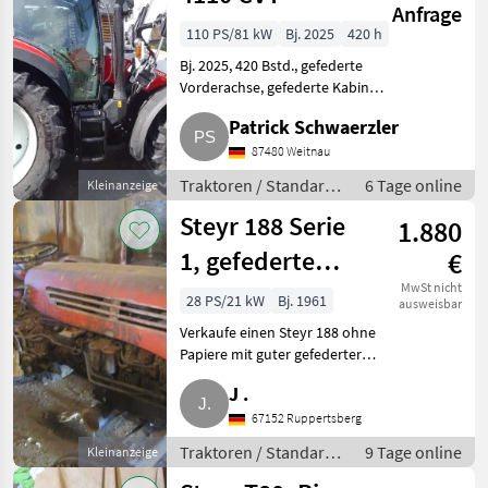
Anfrage
110 PS/81 kW
Bj. 2025
420 h
Bj. 2025, 420 Bstd., gefederte
Vorderachse, gefederte Kabine,
Klimaanlage, 3 Heck-Stg., 2 el.
Patrick Schwaerzler
Mittelachs-Stg., Quicke
Frontlader X4S, 3. Steuerkreis,
87480 Weitnau
Multikuppler, B
Traktoren / Standard
6 Tage online
Kleinanzeige
Traktoren
Steyr 188 Serie
1.880
1, gefederte
€
Achse, kein
MwSt nicht
28 PS/21 kW
Bj. 1961
ausweisbar
Typenschein
Verkaufe einen Steyr 188 ohne
Papiere mit guter gefederter
Achse. Der Traktor läuft, springt
J .
aber schlecht an. Keine
Lampen. Bastler-Traktor. Der
67152 Ruppertsberg
Traktor steht in Gr
Traktoren / Standard
9 Tage online
Kleinanzeige
Traktoren