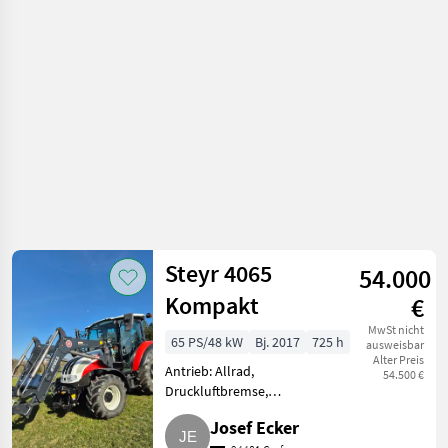
Standard
Traktoren
Steyr 4065
54.000
Kompakt
€
MwSt nicht
65 PS/48 kW
Bj. 2017
725 h
ausweisbar
Alter Preis
Antrieb: Allrad,
54.500 €
Druckluftbremse,
Fronthydraulik, Frontlader,
Josef Ecker
Klimaanlage, Plattform: Kabine,