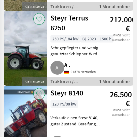
Lastschaltgetriebe, EHR,
Traktoren /
1 Monat online
Kleinanzeige
Luftsitz, druckloser Rücklauf,
Standard Traktoren
Zapfwellendrehzahl: 54
Steyr Terrus
212.000
6250
€
MwSt nicht
250 PS/184 kW
Bj. 2023
1500 h
ausweisbar
Sehr gepflegter und wenig
genutzter Schlepper. Wird
mangels Auslastung verkauft.
A .
Sehr viel Ausstattung,
Lenksystem, Frontzapfwelle
91578 Herrieden
nachgerüstet, uvm. Traktoren
Traktoren /
1 Monat online
Kleinanzeige
Stand
Standard Traktoren
Steyr 8140
26.500
€
120 PS/88 kW
MwSt nicht
ausweisbar
Verkaufe einen Steyr 8140,
guter Zustand. Bereifung
neuwertig, 3 dw Stg.,
1.000/540er Zapfwelle,