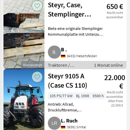
Steyr, Case,
650 €
Stemplinger
MwSt nicht
ausweisbar
Kommunalplatte
Biete eine originale Stemplinger
Kommunalplatte mit Unterzug
für Steyr-Schlepper des Typs
9078, 9086, 9094, M 9080, M
B .
9090, MT 9085, MT 9095, MT
84332 Hebertsfelden
9105 sowie für alle
Traktoren /
1 Monat online
Kleinanzeige
Standard Traktoren
Steyr 9105 A
22.000
(Case CS 110)
€
MwSt nicht
105 PS/77 kW
Bj. 1998
9500 h
ausweisbar
Alter Preis
Antrieb: Allrad,
22.500 €
Druckluftbremse,
Fronthydraulik, Plattform:
L. Ruch
Kabine, Getriebeart
Landmaschine:
36391 Sinntal