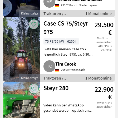
Fronthydraulik, ca. 6.400 Bstd.,
93352 Rohr in Niederbayern
automatisches Anhängemaul,
Kugelha
Traktoren /
1 Monat online
Kleinanzeige
Standard Traktoren
Case CS 75/Steyr
29.500
975
€
MwSt nicht
75 PS/55 kW
6250 h
ausweisbar
Alter Preis
Biete hier meinen Case CS 75
29.999 €
(eigentlich Steyr 975), ca. 6.300
Bstd., können aber abweichen,
Tim Cacek
da weiterhin im Einsatz, TÜV
neu bis 6/28, kompletter
76599 Weisenbach
Kundendienst mit a
Traktoren /
1 Monat online
Kleinanzeige
Standard Traktoren
Steyr 280
22.900
€
MwSt nicht
Video kann per WhatsApp
ausweisbar
gesendet werden, optisch und
technisch super Zustand.