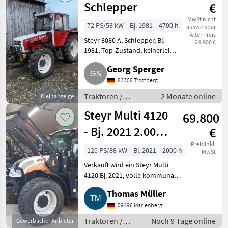
Schlepper
€
MwSt nicht
72 PS/53 kW
Bj. 1981
4700 h
ausweisbar
Alter Preis
Steyr 8080 A, Schlepper, Bj.
24.900 €
1981, Top-Zustand, keinerlei
Rost, optisch aufbereitet, auch
Georg Sperger
in Richtung Schräghauber, alles
sauber im Blech, Tür auch re.,
83308 Trostberg
FH, FZ, Kons
Traktoren /
2 Monate online
Kleinanzeige
Standard
Steyr Multi 4120
69.800
Traktoren
- Bj. 2021 2.000
€
Bstd.
Preis inkl.
120 PS/88 kW
Bj. 2021
2000 h
MwSt
Verkauft wird ein Steyr Multi
4120 Bj. 2021, volle kommunale
Ausstattung, ohne Frontlader,
Thomas Müller
aber mit Konsolen, bisheriger
Einsatz = kommunale
09496 Marienberg
Dienstleistungen, Winter
Traktoren /
Noch 9 Tage online
Gewerblicher Anbieter