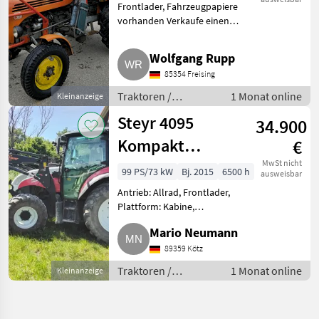
Frontlader, Fahrzeugpapiere
vorhanden Verkaufe einen
Steyr T188 mit 28 PS, optisch
guter Zustand, wie an den
Wolfgang Rupp
Bildern ersichtlich,
85354 Freising
österreichischer Original-
Typenschei
Traktoren /
1 Monat online
Kleinanzeige
Standard Traktoren
Steyr 4095
34.900
Kompakt
€
Ecotech
MwSt nicht
99 PS/73 kW
Bj. 2015
6500 h
ausweisbar
Antrieb: Allrad, Frontlader,
Plattform: Kabine,
Zapfwellendrehzahl: 540/540E,
Mario Neumann
Höchstgeschwindigkeit in km/h:
40 km/h, Aufladung:
89359 Kötz
Turbolader, Oberlenker hinten:
Traktoren /
1 Monat online
Kleinanzeige
mechanisch,
Standard Traktoren