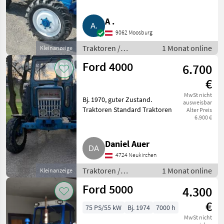
25 km/h, Fahrzeugpapiere
vorhanden Ford 3600 Allrad mit
A .
Servolenkung und 25 km/h
9062 Moosburg
Typisierung (kein Pickerl
erforderlich
Traktoren /
1 Monat online
Kleinanzeige
Standard Traktoren
Ford 4000
6.700
€
MwSt nicht
Bj. 1970, guter Zustand.
ausweisbar
Traktoren Standard Traktoren
Alter Preis
6.900 €
Daniel Auer
4724 Neukirchen
Traktoren /
1 Monat online
Kleinanzeige
Standard Traktoren
Ford 5000
4.300
€
75 PS/55 kW
Bj. 1974
7000 h
MwSt nicht