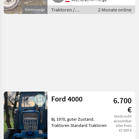
25 km/h, Oberlenker hinten:
Traktoren /
2 Monate online
Kleinanzeige
Standard
Traktoren
Ford 4000
6.700
€
MwSt nicht
Bj. 1970, guter Zustand.
ausweisbar
Traktoren Standard Traktoren
Alter Preis
67.000 €