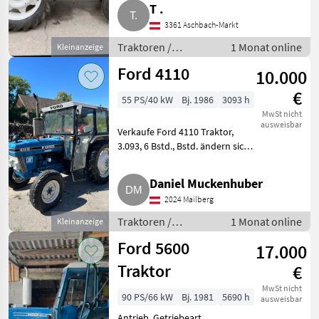
T .
1962, ca. 8.800 Bstd., wobei ich
nicht weiß, ob der Zähler
3361 Aschbach-Markt
funktioniert. Ve
Traktoren /
1 Monat online
Kleinanzeige
Standard Traktoren
Ford 4110
10.000
€
55 PS/40 kW
Bj. 1986
3093 h
MwSt nicht
ausweisbar
Verkaufe Ford 4110 Traktor,
3.093, 6 Bstd., Bstd. ändern sich
noch. Auf Wunsch mit
Stockräumgerät gegen Aufpreis.
Daniel Muckenhuber
Traktoren Standard Traktoren
2024 Mailberg
Traktoren /
1 Monat online
Kleinanzeige
Standard Traktoren
Ford 5600
17.000
Traktor
€
MwSt nicht
90 PS/66 kW
Bj. 1981
5690 h
ausweisbar
Antrieb, Getriebeart