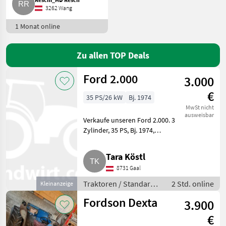
3262 Wang
Fendt
1 Monat online
New Holland
Zu allen TOP Deals
Steyr
Ford 2.000
3.000
Claas
€
35 PS/26 kW
Bj. 1974
Alle 48
MwSt nicht
ausweisbar
anzeigen
Verkaufe unseren Ford 2.000. 3
Zylinder, 35 PS, Bj. 1974,
MODELL
pickerlfrei, läuft aber
gemessene 32 km/h, mit B-
Tara Köstl
Schein zu fahren. Alles
8731 Gaal
funktioniert, Beleuchtung,
3000
Bremse
Traktoren / Standard
2 Std. online
Kleinanzeige
4000
Traktoren
Fordson Dexta
3.900
5000
€