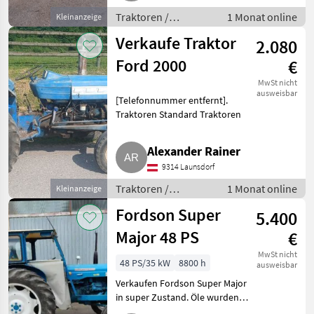
Traktoren /
1 Monat online
Kleinanzeige
Standard Traktoren
Verkaufe Traktor
2.080
Ford 2000
€
MwSt nicht
ausweisbar
[Telefonnummer entfernt].
Traktoren Standard Traktoren
Alexander Rainer
9314 Launsdorf
Traktoren /
1 Monat online
Kleinanzeige
Standard Traktoren
Fordson Super
5.400
Major 48 PS
€
MwSt nicht
48 PS/35 kW
8800 h
ausweisbar
Verkaufen Fordson Super Major
in super Zustand. Öle wurden
vor wenigen Bstd. gemacht. Bj.