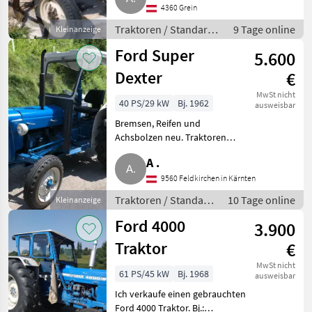
einsatzbereiten Zustand und
4360 Grein
läuft einwandfrei. Bei
Traktoren / Standard
9 Tage online
Kleinanzeige
ernsthaftem Intere
Traktoren
Ford Super
5.600
Dexter
€
MwSt nicht
40 PS/29 kW
Bj. 1962
ausweisbar
Bremsen, Reifen und
Achsbolzen neu. Traktoren
Standard Traktoren
A .
9560 Feldkirchen in Kärnten
Traktoren / Standard
10 Tage online
Kleinanzeige
Traktoren
Ford 4000
3.900
Traktor
€
MwSt nicht
61 PS/45 kW
Bj. 1968
ausweisbar
Ich verkaufe einen gebrauchten
Ford 4000 Traktor. Bj.: