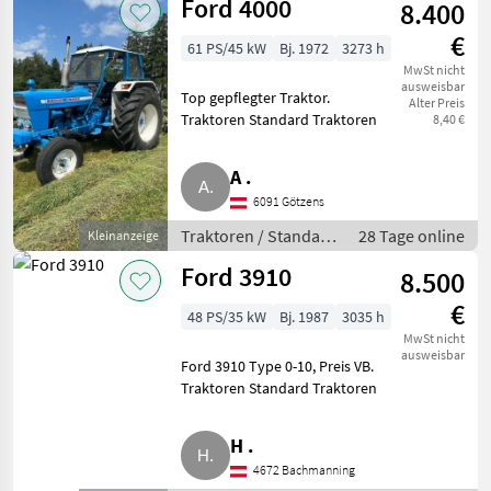
Ford 4000
8.400
€
61 PS/45 kW
Bj. 1972
3273 h
MwSt nicht
ausweisbar
Top gepflegter Traktor.
Alter Preis
Traktoren Standard Traktoren
8,40 €
A .
6091 Götzens
Traktoren / Standard
28 Tage online
Kleinanzeige
Traktoren
Ford 3910
8.500
€
48 PS/35 kW
Bj. 1987
3035 h
MwSt nicht
ausweisbar
Ford 3910 Type 0-10, Preis VB.
Traktoren Standard Traktoren
H .
4672 Bachmanning