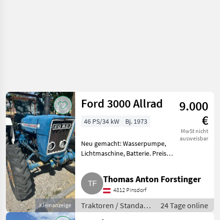
Ford 3000 Allrad
9.000
€
46 PS/34 kW
Bj. 1973
MwSt nicht
ausweisbar
Neu gemacht: Wasserpumpe,
Lichtmaschine, Batterie. Preis
VB. Traktoren Standard
Traktoren
Thomas Anton Forstinger
4812 Pinsdorf
Traktoren / Standard
24 Tage online
Kleinanzeige
Traktoren