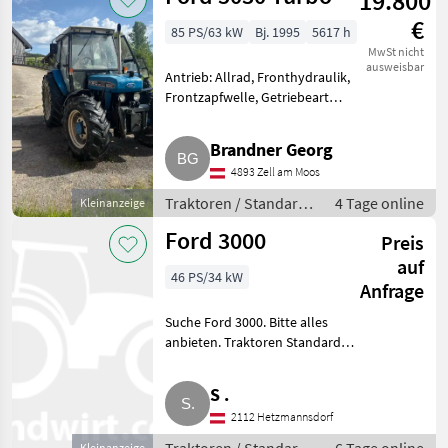
19.800
€
85 PS/63 kW
Bj. 1995
5617 h
MwSt nicht
ausweisbar
Antrieb: Allrad, Fronthydraulik,
Frontzapfwelle, Getriebeart
Landmaschine:
Lastschaltgetriebe, Luftsitz, 4-
Brandner Georg
Rad Bremse, druckloser
4893 Zell am Moos
Rücklauf, Radio,
Fahrzeugpapiere vorhanden,
Traktoren / Standard
4 Tage online
Kleinanzeige
Traktoren
Ford 3000
Preis
auf
46 PS/34 kW
Anfrage
Suche Ford 3000. Bitte alles
anbieten. Traktoren Standard
Traktoren
S .
2112 Hetzmannsdorf
Kleinanzeige