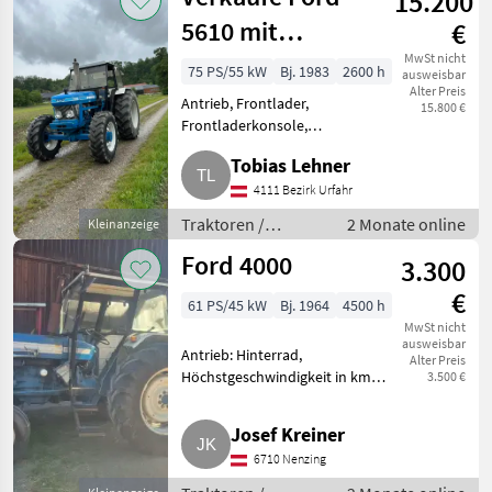
15.200
5610 mit
€
Frontlader, Ford
MwSt nicht
75 PS/55 kW
Bj. 1983
2600 h
ausweisbar
Alter Preis
5610
Antrieb, Frontlader,
15.800 €
Frontladerkonsole,
Fahrzeugpapiere vorhanden
Tobias Lehner
Verkaufe Ford 5610 Dual Power
mit Frontlader. Der Traktor ist
4111 Bezirk Urfahr
in gutem Zustand, wenig Bstd.
Traktoren /
2 Monate online
Kleinanzeige
Der Preis
Standard
Ford 4000
3.300
Traktoren
€
61 PS/45 kW
Bj. 1964
4500 h
MwSt nicht
ausweisbar
Antrieb: Hinterrad,
Alter Preis
Höchstgeschwindigkeit in km/h:
3.500 €
25 km/h, Anhängevorrichtung:
manuell Verkaufe Ford 4000. VB
Josef Kreiner
€ 3.300, -. Bj.: 1964. 71 PS, 4-
6710 Nenzing
Zylinder-Motor. Zapfwelle