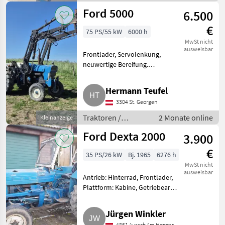
Standard
Ford 5000
6.500
Traktoren
€
75 PS/55 kW
6000 h
MwSt nicht
ausweisbar
Frontlader, Servolenkung,
neuwertige Bereifung.
Traktoren Standard Traktoren
Hermann Teufel
3304 St. Georgen
Traktoren /
2 Monate online
Kleinanzeige
Standard
Ford Dexta 2000
3.900
Traktoren
€
35 PS/26 kW
Bj. 1965
6276 h
MwSt nicht
ausweisbar
Antrieb: Hinterrad, Frontlader,
Plattform: Kabine, Getriebeart
Landmaschine: Schaltgetriebe,
Frontladerkonsole,
Jürgen Winkler
Höchstgeschwindigkeit in km/h:
4861 Aurach Am Hongar