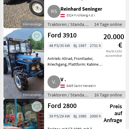
02.10.1968, 45 kW, 60, 8 PS.
Reinhard Seninger
Besichtigung jederzeit mit telef.
Vereinbarung möglich.
8324 Kirchberg A.d.r.
Traktoren Standard Traktor
Traktoren / Standard
14 Tage online
Kleinanzeige
Traktoren
Ford 3910
20.000
€
48 PS/35 kW
Bj. 1987
2731 h
MwSt nicht
ausweisbar
Antrieb: Allrad, Frontlader,
Kriechgang, Plattform: Kabine,
Getriebeart Landmaschine:
Schaltgetriebe,
V .
Frontladerkonsole,
6465 Sankt Wendelin
Zapfwellendrehzahl: 540,
Höchstgeschwindigkeit in k
Traktoren / Standard
16 Tage online
Kleinanzeige
Traktoren
Ford 2800
Preis
auf
39 PS/29 kW
Bj. 1980
2000 h
Anfrage