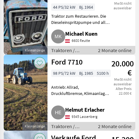
3000-8
MwSt nicht
44 PS/32 kW
Bj. 1964
ausweisbar
Traktor zum Restaurieren. Die
Dieseleinspritzpumpe und alle
Filter wurden erneuert, der
Michael Kuen
Traktor läuft beim ersten Start,
es wurde schon ziemlich was
6600 Reutte
investiert. Der
Traktoren /
2 Monate online
Kleinanzeige
Standard
Ford 7710
20.000
Traktoren
€
98 PS/72 kW
Bj. 1985
5100 h
MwSt nicht
ausweisbar
Antrieb: Allrad,
Alter Preis
Druckluftbremse, Klimaanlage,
22.000 €
Plattform: Kabine, Getriebeart
Landmaschine: Schaltgetriebe,
Helmut Erlacher
Luftsitz, druckloser Rücklauf,
9345 Lassenberg
Zapfwellendrehzahl: 540/1000,
Radi
Traktoren /
2 Monate online
Kleinanzeige
Standard
Verkaufe Ford
Traktoren