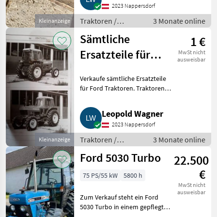
2023 Nappersdorf
Traktoren /
3 Monate online
Kleinanzeige
Standard
Sämtliche
1 €
Traktoren
Ersatzteile für
MwSt nicht
ausweisbar
Ford Traktoren
Verkaufe sämtliche Ersatzteile
für Ford Traktoren. Traktoren
Standard Traktoren
Leopold Wagner
2023 Nappersdorf
Traktoren /
3 Monate online
Kleinanzeige
Standard
Ford 5030 Turbo
22.500
Traktoren
€
75 PS/55 kW
5800 h
MwSt nicht
ausweisbar
Zum Verkauf steht ein Ford
5030 Turbo in einem gepflegten
Zustand. Bstd. siehe Foto.