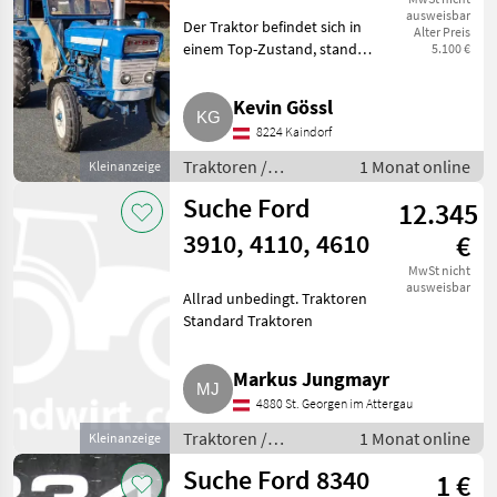
ausweisbar
Der Traktor befindet sich in
Alter Preis
einem Top-Zustand, stand
5.100 €
immer in der Scheune und hat
wenige km am Tacho,
Kevin Gössl
Hinterradantrieb. Traktoren
8224 Kaindorf
Standard Traktoren
Traktoren /
1 Monat online
Kleinanzeige
Standard Traktoren
Suche Ford
12.345
3910, 4110, 4610
€
MwSt nicht
ausweisbar
Allrad unbedingt. Traktoren
Standard Traktoren
Markus Jungmayr
4880 St. Georgen im Attergau
Traktoren /
1 Monat online
Kleinanzeige
Standard Traktoren
Suche Ford 8340
1 €