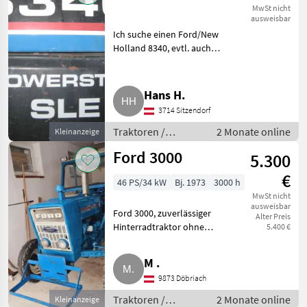
MwSt nicht
ausweisbar
Ich suche einen Ford/New
Holland 8340, evtl. auch
reparaturbedürftig. Traktoren
Standard Traktoren
Hans H.
3714 Sitzendorf
Traktoren /
2 Monate online
Kleinanzeige
Standard
Ford 3000
5.300
Traktoren
€
46 PS/34 kW
Bj. 1973
3000 h
MwSt nicht
ausweisbar
Ford 3000, zuverlässiger
Alter Preis
Hinterradtraktor ohne
5.400 €
Elektronik, mit Kabine und
Frontscheibe, überholt und
M .
absolut dicht. In den Jahren
9873 Döbriach
2024 und 2025 wurden
repariert, ern
Traktoren /
2 Monate online
Kleinanzeige