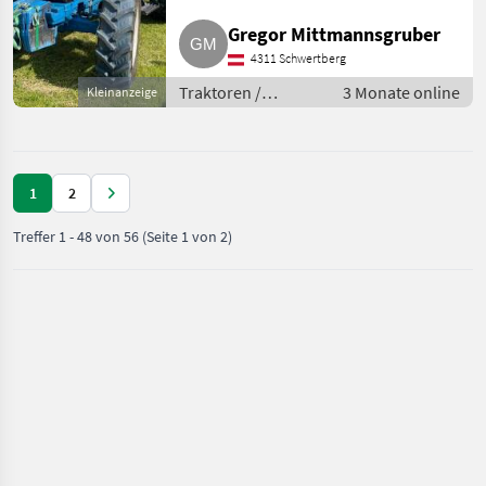
Traktoren Standard Traktoren
Gregor Mittmannsgruber
4311 Schwertberg
Traktoren /
3 Monate online
Kleinanzeige
Standard
Traktoren
1
2
Treffer
1
-
48
von
56
(Seite 1 von 2)