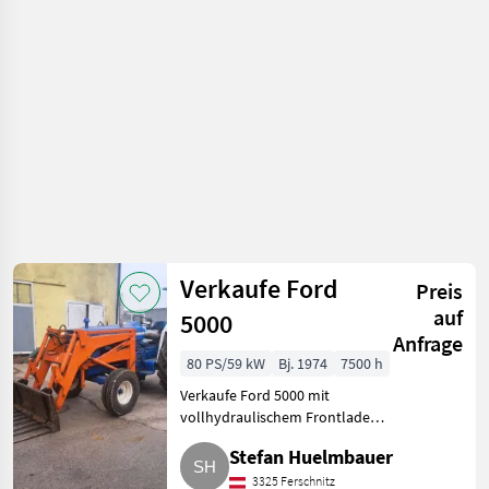
Verkaufe Ford
Preis
auf
5000
Anfrage
80 PS/59 kW
Bj. 1974
7500 h
Verkaufe Ford 5000 mit
vollhydraulischem Frontlader,
Servolenkung, Mistgabel und
Stefan Huelmbauer
Schaufel. Bj. 1974, 7.500 Bstd..
Traktoren Standard Traktoren
3325 Ferschnitz