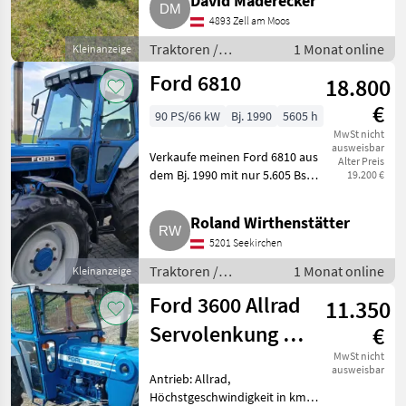
David Maderecker
Lastschaltgetriebe,
Zapfwellendrehzahl: 540/750,
4893 Zell am Moos
Höchstgeschwindigkeit in km/h:
Traktoren /
1 Monat online
Kleinanzeige
35 km/h, Aufl
Standard Traktoren
Ford 6810
18.800
€
90 PS/66 kW
Bj. 1990
5605 h
MwSt nicht
ausweisbar
Verkaufe meinen Ford 6810 aus
Alter Preis
dem Bj. 1990 mit nur 5.605 Bstd.
19.200 €
Der Traktor ist in gutem
Zustand, 90 PS, 4, 5 l Hubraum,
Roland Wirthenstätter
Heizung, Radio. Original-Auspuff
5201 Seekirchen
vorhanden. Re
Traktoren /
1 Monat online
Kleinanzeige
Standard Traktoren
Ford 3600 Allrad
11.350
Servolenkung 25
€
km/h
MwSt nicht
ausweisbar
Antrieb: Allrad,
Höchstgeschwindigkeit in km/h: