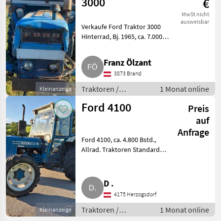
3000
€
MwSt nicht
ausweisbar
Verkaufe Ford Traktor 3000
Hinterrad, Bj. 1965, ca. 7.000
Bstd., einsatzbereit, 47 PS,
Verdeck, Verkabelung
Franz Ölzant
Lichtanlage reparaturbedürftig.
3873 Brand
Traktoren Standard Trakto
Traktoren /
1 Monat online
Kleinanzeige
Standard Traktoren
Ford 4100
Preis
auf
Anfrage
Ford 4100, ca. 4.800 Bstd.,
Allrad. Traktoren Standard
Traktoren
D .
4175 Herzogsdorf
Traktoren /
1 Monat online
Kleinanzeige
Standard Traktoren