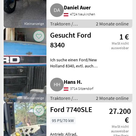
Daniel Auer
4724 Neukirchen
Traktoren /
2 Monate online
Kleinanzeige
Standard
Gesucht Ford
1 €
Traktoren
8340
MwSt nicht
ausweisbar
Ich suche einen Ford/New
Holland 8340, evtl. auch
reparaturbedürftig. Traktoren
Standard Traktoren
Hans H.
3714 Sitzendorf
Traktoren /
2 Monate online
Kleinanzeige
Standard
Ford 7740SLE
27.200
Traktoren
€
95 PS/70 kW
MwSt nicht
ausweisbar
Antrieb: Allrad,
Alter Preis