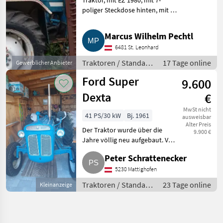
Traktor, mit EZ 1980, mit 7-
poliger Steckdose hinten, mit 1
Arbeitsscheinwerfer Halogen
hinten, mit Heckhydr., mit
Marcus Wilhelm Pechtl
Heckzapfwelle hinten, mit 12, 4-
6481 St. Leonhard
28 Bereifung hinten
Traktoren / Standard
17 Tage online
Gewerblicher Anbieter
Traktoren
Ford Super
9.600
Dexta
€
MwSt nicht
41 PS/30 kW
Bj. 1961
ausweisbar
Alter Preis
Der Traktor wurde über die
9.900 €
Jahre völlig neu aufgebaut. Vor
ca. 100 km wurde der Motor
Peter Schrattenecker
vom
Landmaschinenmechaniker
5230 Mattighofen
ebenfalls völlig neu aufgebaut.
Traktoren / Standard
23 Tage online
Kleinanzeige
Bei Interesse einfa
Traktoren