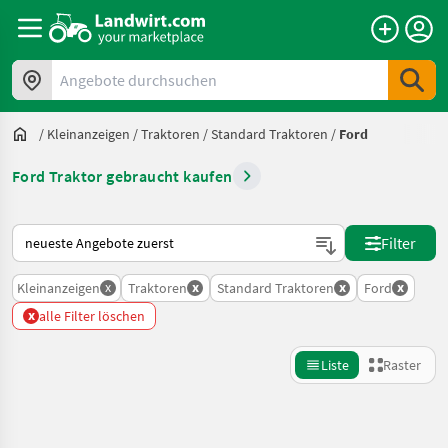
Angebote durchsuchen
/
Kleinanzeigen
/
Traktoren
/
Standard Traktoren
/
Ford
Ford Traktor gebraucht kaufen
So wird auf Landwirt.com sortiert
Filter
x
x
x
x
Kleinanzeigen
Traktoren
Standard Traktoren
Ford
x
alle Filter löschen
Liste
Raster