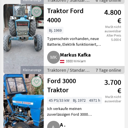
Traktoren / Standard
6 Tage online
Traktoren
Traktor Ford
4.800
4000
€
MwSt nicht
Bj. 1969
ausweisbar
Alter Preis
Typenschein vorhanden, neue
5.000 €
Batterie, Elektrik funktioniert,
Erdschaufel dabei. Preis VB.
Markus Kafka
Pickerlfrei. Traktor steht in
3376. Noch angemeldet.
3300 Winklarn
Traktoren Standard Tra
Traktoren / Standard
7 Tage online
Kleinanzeige
Traktoren
Ford 3000
3.700
Traktor
€
MwSt nicht
45 PS/33 kW
Bj. 1972
4971 h
ausweisbar
Ich verkaufe meinen
zuverlässigen Ford 3000
Traktor. Die Maschine befindet
A .
sich in einem guten,