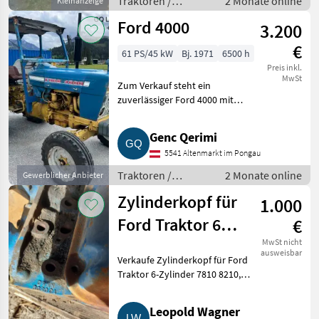
Traktoren /
2 Monate online
Kleinanzeige
Standard
Ford 4000
3.200
Traktoren
€
61 PS/45 kW
Bj. 1971
6500 h
Preis inkl.
MwSt
Zum Verkauf steht ein
zuverlässiger Ford 4000 mit
Dieselmotor und 45 kW
Leistung. Der Traktor ist
Genc Qerimi
aufgrund der km/h nicht
5541 Altenmarkt im Pongau
pickerlpflichtig. Daten: Bj.: 1971,
Diesel,
Traktoren /
2 Monate online
Gewerblicher Anbieter
Standard
Zylinderkopf für
1.000
Traktoren
Ford Traktor 6-
€
Zylinder 7810
MwSt nicht
ausweisbar
Verkaufe Zylinderkopf für Ford
8210
Traktor 6-Zylinder 7810 8210,
tw., mit oder ohne Anbauteile.
Traktoren Standard Traktoren
Leopold Wagner