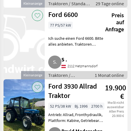
Traktoren / Standard
29 Tage online
Kleinanzeige
Traktoren
Ford 6600
Preis
auf
77 PS/57 kW
Anfrage
Ich suche einen Ford 6600. Bitte
alles anbieten. Traktoren
Standard Traktoren
S .
2112 Hetzmannsdorf
Traktoren /
1 Monat online
Kleinanzeige
Standard Traktoren
Ford 3930 Allrad
19.900
Traktor
€
MwSt nicht
52 PS/38 kW
Bj. 1996
2700 h
ausweisbar
Alter Preis
Antrieb: Allrad, Fronthydraulik,
20.900 €
Plattform: Kabine, Getriebeart
Landmaschine: