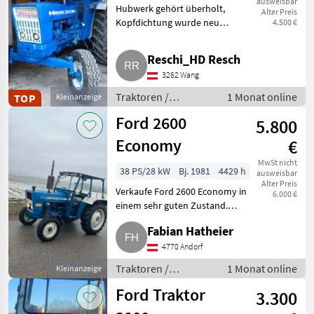
ausweisbar
Hubwerk gehört überholt,
Alter Preis
Kopfdichtung wurde neu
4.500 €
gemacht und Bremsen
gebraucht getauscht, ist am
Reschi_HD Resch
Hubdeckel derzeit zerlegt. Will
3262 Wang
ihn weg haben wegen
Platzmangel, Prei
Traktoren /
1 Monat online
TOP
Kleinanzeige
Standard Traktoren
Ford 2600
5.800
Economy
€
MwSt nicht
38 PS/28 kW
Bj. 1981
4429 h
ausweisbar
Alter Preis
Verkaufe Ford 2600 Economy in
6.000 €
einem sehr guten Zustand.
Motor wurde komplett
Fabian Hatheier
überholt vor 5 Bstd., Kolben,
Büchsen, Pleuellager,
4770 Andorf
Kopfdichtung. Neuer Starter,
Traktoren /
1 Monat online
Kleinanzeige
neue Li
Standard Traktoren
Ford Traktor
3.300