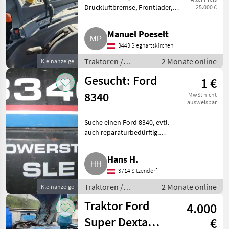
Druckluftbremse, Frontlader,
25.000 €
Plattform: Kabine, Getriebeart
Landmaschine:
Manuel Poeselt
Lastschaltgetriebe, EHR, 4-Rad
3443 Sieghartskirchen
Bremse, druckloser Rücklauf,
Frontladerkonsole, Höch
Traktoren /
2 Monate online
Kleinanzeige
Standard
Gesucht: Ford
1 €
Traktoren
8340
MwSt nicht
ausweisbar
Suche einen Ford 8340, evtl.
auch reparaturbedürftig.
Traktoren Standard Traktoren
Hans H.
3714 Sitzendorf
Traktoren /
2 Monate online
Kleinanzeige
Standard
Traktor Ford
4.000
Traktoren
Super Dexta
€