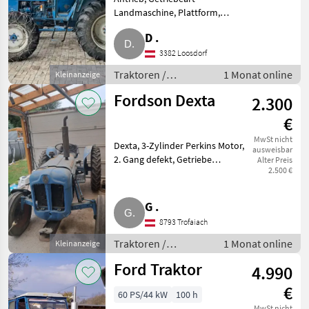
Landmaschine, Plattform,
Zapfwellendrehzahl,
D .
Höchstgeschwindigkeit in km/h,
Bolzengröße
3382 Loosdorf
Anhängevorrichtung (mm),
Traktoren /
1 Monat online
Kleinanzeige
Oberlenker hinten,
Standard Traktoren
Anhängevorrichtung
Fordson Dexta
2.300
€
MwSt nicht
Dexta, 3-Zylinder Perkins Motor,
ausweisbar
2. Gang defekt, Getriebe
Alter Preis
2.500 €
vorhanden. Traktoren Standard
Traktoren
G .
8793 Trofaiach
Traktoren /
1 Monat online
Kleinanzeige
Standard Traktoren
Ford Traktor
4.990
€
60 PS/44 kW
100 h
MwSt nicht