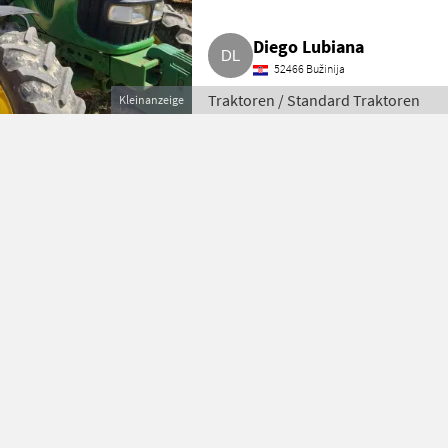
Diego Lubiana
52466 Bužinija
Traktoren / Standard Traktoren
Kleinanzeige