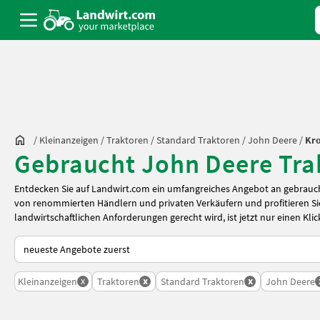
/
Kleinanzeigen
/
Traktoren
/
Standard Traktoren
/
John Deere
/
Kro
Gebraucht John Deere Trak
Entdecken Sie auf Landwirt.com ein umfangreiches Angebot an gebrauch
von renommierten Händlern und privaten Verkäufern und profitieren Sie
landwirtschaftlichen Anforderungen gerecht wird, ist jetzt nur einen Klic
So wird auf Landwirt.com sortiert
x
x
x
Kleinanzeigen
Traktoren
Standard Traktoren
John Deere