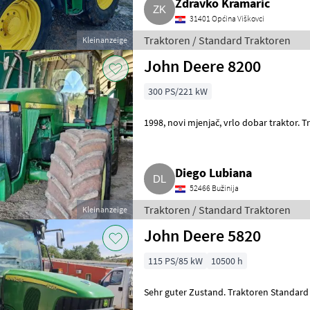
Zdravko Kramaric
31401 Općina Viškovci
Traktoren / Standard Traktoren
Kleinanzeige
John Deere 8200
300 PS/221 kW
1998, novi mjenjač, vrlo doba
Diego Lubiana
52466 Bužinija
Traktoren / Standard Traktoren
Kleinanzeige
John Deere 5820
115 PS/85 kW
10500 h
Sehr guter Zustand. Traktoren Standard