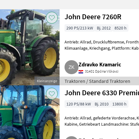
John Deere 7260R
290 PS/213 kW
Bj. 2012
8520 h
Antrieb: Allrad, Druckluftbremse, Fronth
Klimaanlage, Kriechgang, Plattform: Kab
druckloser Rücklauf, Zapfw
Zdravko Kramaric
31401 Općina Viškovci
Traktoren / Standard Traktoren
Kleinanzeige
John Deere 6330 Prem
120 PS/88 kW
Bj. 2010
13800 h
Antrieb: Allrad, gefederte Vorderachse, 
Kabine, Getriebeart Landmaschine: Stufen
hydraulisches Bremsventil,