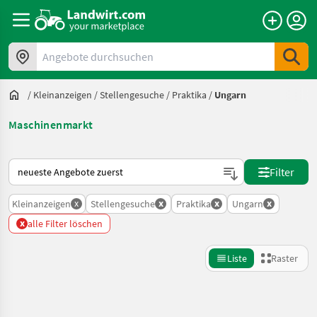
Angebote durchsuchen
/
Kleinanzeigen
/
Stellengesuche
/
Praktika
/
Ungarn
Maschinenmarkt
So wird auf Landwirt.com sortiert
Filter
x
x
x
x
Kleinanzeigen
Stellengesuche
Praktika
Ungarn
x
alle Filter löschen
Liste
Raster