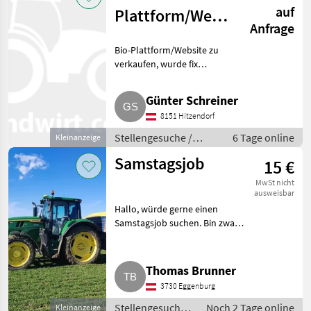
auf
Plattform/Website
Anfrage
zu verkaufen
Bio-Plattform/Website zu
verkaufen, wurde fix
fertiggestellt und nie online
gestellt, ein Shop ist integriert.
Günter Schreiner
Auf WordPress aufgebaut, keine
8151 Hitzendorf
Angestellten, geschützt
Stellengesuche /
6 Tage online
Kleinanzeige
Beratung
Samstagsjob
15 €
MwSt nicht
ausweisbar
Hallo, würde gerne einen
Samstagsjob suchen. Bin zwar
Vollzeit in meiner Firma
angemeldet, würde aber gerne
noch einen Job für Samstag
Thomas Brunner
suchen. Eventuell braucht jema
3730 Eggenburg
Stellengesuche /
Noch 2 Tage online
Kleinanzeige