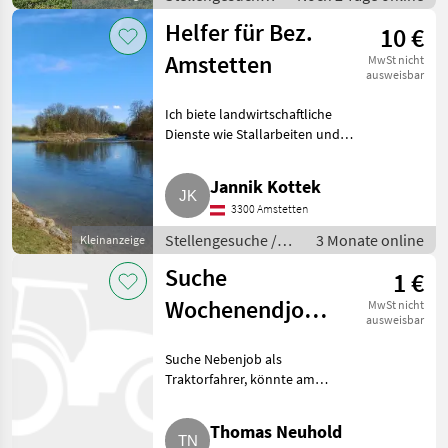
Sonstige
Helfer für Bez.
10 €
landwirtschaftliche
Tätigkeiten
Amstetten
MwSt nicht
ausweisbar
Ich biete landwirtschaftliche
Dienste wie Stallarbeiten und
andere an. Preis pro Bstd. auf
Anfrage. Meldet euch. WICHTIG:
Jannik Kottek
Ich bin ein Jugendlicher, der
3300 Amstetten
sich ein weni
Stellengesuche /
3 Monate online
Kleinanzeige
Sonstige
Suche
1 €
landwirtschaftliche
Tätigkeiten
Wochenendjob
MwSt nicht
ausweisbar
als Traktorfahrer
Suche Nebenjob als
Traktorfahrer, könnte am
Wochenende fahren, Erfahrung
mit großen Maschinen jeglicher
Thomas Neuhold
Art vorhanden. Stellengesuche