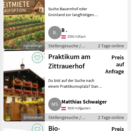
zur langfristigen
Suche Bauernhof oder
Pacht
Grünland zur langfristigen
Pacht, Bezirk Voitsberg. Wir sind
eine zuverlässige Familie aus
B .
dem Bezirk Voitsberg und
8580 Köflach
suchen einen Bauernhof oder
Stellengesuche /
2 Tage online
Kleinanzeige
Sonstige
Praktikum am
Preis
landwirtschaftliche
Tätigkeiten
auf
Zittrauerhof
Anfrage
Du bist auf der Suche nach
einem Praktikumsplatz? Dann
bist du bei uns genau richtig.
Wir bieten für unseren UAB-
Matthias Schwaiger
Betrieb auch heuer wieder
5630 Hofgastein
Plätze für das Praktikum.
Stellengesuche /
2 Tage online
Kleinanzeige
Praktika
Bio-
Preis