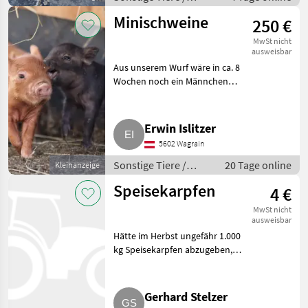
Kleintiere
Minischweine
250 €
MwSt nicht
ausweisbar
Aus unserem Wurf wäre in ca. 8
Wochen noch ein Männchen
abzugeben. Kreuzung aus Kune
Kune und Minischwein. Wäre
auch zusammen mit der Mutter
Erwin Islitzer
abzugeben. Ideal für Str
5602 Wagrain
Sonstige Tiere /
20 Tage online
Kleinanzeige
Kleintiere
Speisekarpfen
4 €
MwSt nicht
ausweisbar
Hätte im Herbst ungefähr 1.000
kg Speisekarpfen abzugeben,
Preis je kg 4 €. Des Weiteren
ungefähr 10 Stk. Armur von 4
bis 10 kg und Asia Koi, ungefähr
Gerhard Stelzer
15 Stk., bei I