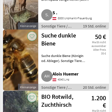
Hengst, geb. 2023) und
Columbus (braun, Wallach, geb.
S .
2022) sind Halbbrüder und auf
8800 Unzmarkt-Frauenburg
Bild 1 zu sehen. I
Sonstige Tiere /
19 Std. online
Kleinanzeige
Alpakas
Suche dunkle
50 €
Biene
MwSt nicht
ausweisbar
Alter Preis
35 €
Suche dunkle Biene (Königin
od. Ableger). Sonstige Tiere
Bienen und Imkerei
Alois Huemer
4040 Linz
Sonstige Tiere /
20 Std. online
Kleinanzeige
Bienen und Imkerei
BIO Rotwild,
1.200
Zuchthirsch
€
MwSt nicht