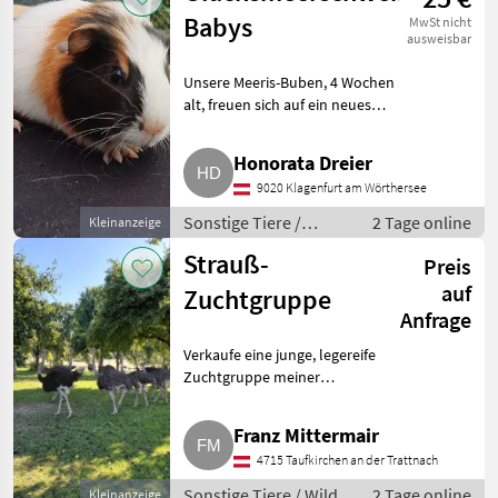
Babys
MwSt nicht
ausweisbar
Unsere Meeris-Buben, 4 Wochen
alt, freuen sich auf ein neues
Zuhause. Sie harmonieren alle
miteinander und leben noch in
Honorata Dreier
einer Gruppe mit Mama
9020 Klagenfurt am Wörthersee
zusammen, werden aber
Sonstige Tiere /
2 Tage online
Kleinanzeige
Kleintiere
Strauß-
Preis
auf
Zuchtgruppe
Anfrage
Verkaufe eine junge, legereife
Zuchtgruppe meiner
Blauhalsstrauße, ca. 3 Jahre alt.
Preis und Infos auf Anfrage.
Franz Mittermair
Sonstige Tiere Wild
4715 Taufkirchen an der Trattnach
Sonstige Tiere / Wild
2 Tage online
Kleinanzeige