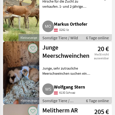
Hirsche für die Zucht zu
verkaufen. 1- und 2-jährige
Hirsche sowie 7-jähriger
Platzhirsch verfügbar. Ruhiger
Charakter. Besichtigung gerne
Markus Orthofer
nach Vereinbarung. Narkose
8262 Ilz
Sonstige Tiere / Wild
6 Tage online
Kleinanzeige
Junge
20 €
Meerschweinchen
MwSt nicht
ausweisbar
Junge, sehr zutrauliche
Meerschweinchen suchen ein
neues Zuhause. Abzuholen sind
die Kleinen in Schwaz. Bei
Wolfgang Stern
Interesse einfach melden.
6130 Schwaz
Sonstige Tiere Kleintiere
Sonstige Tiere /
6 Tage online
Kleinanzeige
Kleintiere
Melitherm AR
205 €