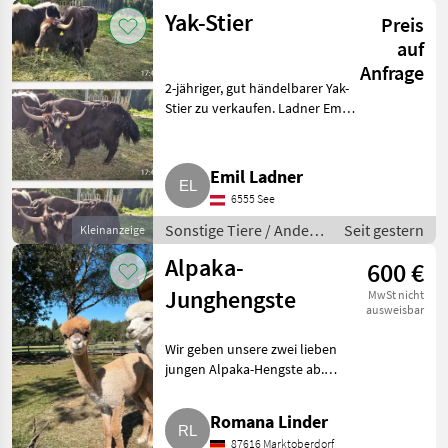
Kleintiere
Yak-Stier
Preis
auf
Anfrage
2-jähriger, gut händelbarer Yak-
Stier zu verkaufen. Ladner Emil,
6.555 Kappl. Sonstige Tiere
Andere Tiere
Emil Ladner
6555 See
Sonstige Tiere / Andere
Seit gestern
Kleinanzeige
Tiere
Alpaka-
600 €
Junghengste
MwSt nicht
ausweisbar
Wir geben unsere zwei lieben
jungen Alpaka-Hengste ab.
Giovanni (braun) und Alfred
(weiß) sind im Mai 2025 geboren
Romana Linder
und aktuell in unserer kleinen
87616 Marktoberdorf