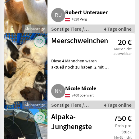
wollen wir uns von einigen
Tieren trennen, wir geben
Robert Unterauer
daher einige Stuten (tragende
4320 Perg
Stuten, Jungstuten) und auch
Sonstige Tiere /
4 Tage online
Kleinanzeige
Alpakas
Meerschweinchen
20 €
MwSt nicht
ausweisbar
Diese 4 Männchen wären
aktuell noch zu haben. 2 mit 6
Wochen und 2 mit 10 Wochen.
Nicht kastriert. Außenhaltung
gewohnt. Sonstige Tiere
Nicole Nicole
Kleintiere
7400 oberwart
Sonstige Tiere /
4 Tage online
Kleinanzeige
Kleintiere
Alpaka-
750 €
Junghengste
Preis pro
Stück
MwSt nicht