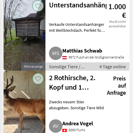
Unterstandsanhänger
1.000
€
MwSt nicht
Verkaufe Unterstandsanhänger
ausweisbar
mit Wellblechdach. Perfekt für
Schafe, Ziegen oder Pony.
Sonstige Tiere Sonstiges
Tierzubehör
Matthias Schwab
5672 Fusch an der Großglocknerstraße
Sonstige Tiere /
4 Tage online
Kleinanzeige
Sonstiges
2 Rothirsche, 2.
Preis
Tierzubehör
auf
Kopf und 1
Anfrage
Spießer
Zwecks neuem Stier
abzugeben. Sonstige Tiere Wild
Andrea Vogel
8890 Flums