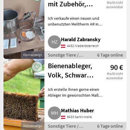
mit Zubehör,
MwSt nicht
ausweisbar
neu und
Ich verkaufe einen neuen und
unbenutzt
unbenutzten Melitherm AR inkl.
Zubehör. Das Gerät wurde
gekauft, aber nie benutzt, da ich
Harald Zabransky
meine Imkerei aus
4432 Niederösterreich
gesundheitlichen Gründen auf
Sonstige Tiere /
6 Tage online
Kleinanzeige
Bienen und Imkerei
Bienenableger,
90 €
Volk, Schwarm
MwSt nicht
ausweisbar
(EHM, Zander,
Ich erstelle Ihnen gerne einen
Dadant)
Ableger im gewünschten Maß.
Die Ableger können je nach
Wunsch zwischen 3 und 8
Mathias Huber
Rähmchen haben, mindestens
9433 Sankt Andrä
2 Bruträhmchen. Zudem wird d
Sonstige Tiere /
6 Tage online
Kleinanzeige