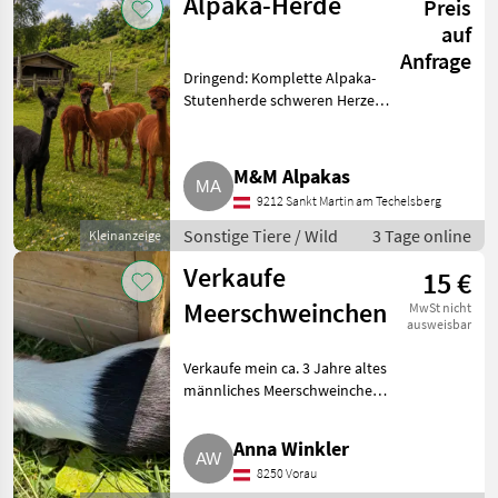
Alpaka-Herde
Preis
Tierzubehör
auf
Anfrage
Dringend: Komplette Alpaka-
Stutenherde schweren Herzens
abzugeben. Aufgrund einer
schweren Erkrankung meines
Mannes und der damit
M&M Alpakas
verbundenen Pflege können
9212 Sankt Martin am Techelsberg
wir die V
Sonstige Tiere / Wild
3 Tage online
Kleinanzeige
Verkaufe
15 €
Meerschweinchen
MwSt nicht
ausweisbar
Verkaufe mein ca. 3 Jahre altes
männliches Meerschweinchen.
Grund dafür ist, dass sein
Artgenosse leider verstarb und
Anna Winkler
es jetzt alleine ist. Gegen
8250 Vorau
Aufpreis kann ein G