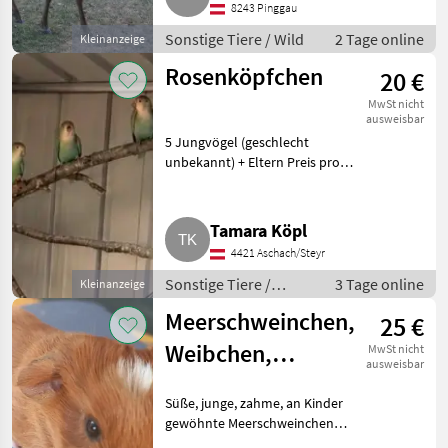
8243 Pinggau
Sonstige Tiere / Wild
2 Tage online
Kleinanzeige
Rosenköpfchen
20 €
MwSt nicht
ausweisbar
5 Jungvögel (geschlecht
unbekannt) + Eltern Preis pro
Stück - bei Gesamtabnahme
verhandelbar.? Sonstige Tiere
Andere Tiere
Tamara Köpl
4421 Aschach/Steyr
Sonstige Tiere /
3 Tage online
Kleinanzeige
Andere Tiere
Meerschweinchen,
25 €
Weibchen,
MwSt nicht
ausweisbar
Männchen
Süße, junge, zahme, an Kinder
gewöhnte Meerschweinchen
abzugeben. Männchen, 25 Euro.