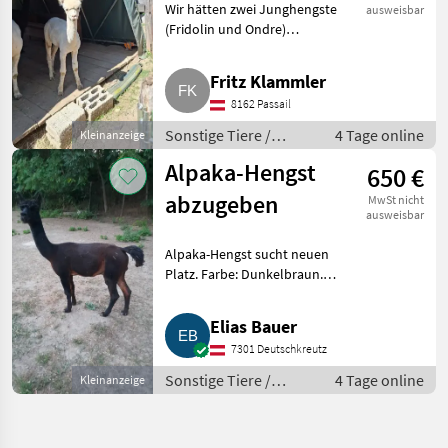
Wir hätten zwei Junghengste
ausweisbar
(Fridolin und Ondre)
abzugeben. Sind im Juni und
Juli 2025 geboren.
Fritz Klammler
Verkaufsgrund wegen
8162 Passail
Herdenverkleinerung. Wir sind
beim Alpaka Zuchtve
Sonstige Tiere /
4 Tage online
Kleinanzeige
Alpakas
Alpaka-Hengst
650 €
abzugeben
MwSt nicht
ausweisbar
Alpaka-Hengst sucht neuen
Platz. Farbe: Dunkelbraun.
Alter: 8-jährig. Leinenführig.
Sonstige Tiere Alpakas
Elias Bauer
7301 Deutschkreutz
Sonstige Tiere /
4 Tage online
Kleinanzeige
Alpakas