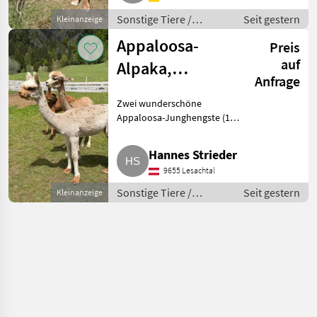
Hengstherde. Sie si
Sonstige Tiere /
Seit gestern
Kleinanzeige
Alpakas
Appaloosa-
Preis
auf
Alpaka,
Anfrage
halfterführig
Zwei wunderschöne
Appaloosa-Junghengste (1
Jahr) suchen ein neues
Zuhause. Einer begeistert mit
Hannes Strieder
einer außergewöhnlichen
9655 Lesachtal
Appaloosa-Zeichnung, bei
beiden sind die Elte
Sonstige Tiere /
Seit gestern
Kleinanzeige
Alpakas