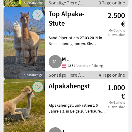
Sonstige Tiere /
3 Tage online
Kleinanzeige
Kleintiere
Top Alpaka-
2.500
Stute
€
MwSt nicht
ausweisbar
Sand Piper ist am 27.03.2019 in
Neuseeland geboren. Sie
stammt von der sehr
bekannten Waratah Flats Zucht
M .
und vereint gute Genetik. Sie
3661 Artstetten-Pöbring
hat sehr dichtes Vlies mit gu
Sonstige Tiere /
4 Tage online
Kleinanzeige
Alpakas
Alpakahengst
1.000
€
MwSt nicht
Alpakahengst, unkastriert, 6
ausweisbar
Jahre alt, in Beige zu verkaufen.
Sonstige Tiere Alpakas
T .