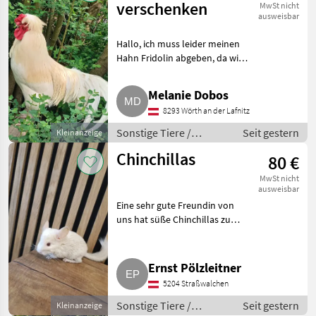
verschenken
MwSt nicht
ausweisbar
Hallo, ich muss leider meinen
Hahn Fridolin abgeben, da wir
aus unserem Haus ausziehen
müssen (Eigenbedarf). Fridolin
Melanie Dobos
ist aus eigener Brut, ca. 1 Jahr
8293 Wörth an der Lafnitz
und ein paar M
Sonstige Tiere /
Seit gestern
Kleinanzeige
Kleintiere
Chinchillas
80 €
MwSt nicht
ausweisbar
Eine sehr gute Freundin von
uns hat süße Chinchillas zu
vergeben. Bei Interesse meldet
euch gerne bei mir, und ich
vermittle euch den Kontakt.
Ernst Pölzleitner
Sonstige Tiere Kleinti
5204 Straßwalchen
Sonstige Tiere /
Seit gestern
Kleinanzeige