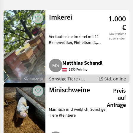
verfeinern
Imkerei
1.000
Kategorie
Land
Filter
3
€
592
MwSt nicht
Verkaufe eine Imkerei mit 11
AKTUELLER
ausweisbar
Zurücksetzen
Ergebnisse
PFAD
Bienenvölker, Einheitsmaß,
anzeigen
Kranz, pro Volk € 100, -, 1
Tiermarkt
Deckel, 2 Zargen, 1 Boden, inkl..
Sonstige
Sonstige Tiere Bienen und
Matthias Schandl
Tiere
Imkerei
8350 Fehring
KATEGORIE
Sonstige Tiere /
15 Std. online
Kleinanzeige
WÄHLEN
Bienen und Imkerei
Minischweine
Preis
Alpakas
183
auf
Anfrage
Bienen und Imkerei
117
Männlich und weiblich. Sonstige
Tiere Kleintiere
Kleintiere
115
Wild
82