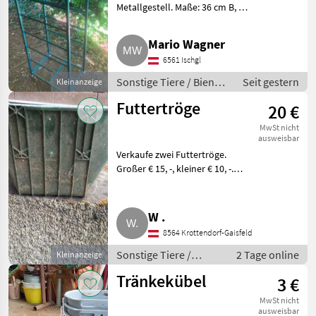
Metallgestell. Maße: 36 cm B, 52
cm T, 1, 52 m H. Mit Rollen, mit 1
Tablett. Gebraucht. Sonstige
Mario Wagner
Tiere Bienen und Imkerei
6561 Ischgl
Sonstige Tiere / Bienen
Seit gestern
Kleinanzeige
und Imkerei
Futtertröge
20 €
MwSt nicht
ausweisbar
Verkaufe zwei Futtertröge.
Großer € 15, -, kleiner € 10, -.
Gesamt € 20, -. Sonstige Tiere
Sonstiges Tierzubehör
W .
8564 Krottendorf-Gaisfeld
Sonstige Tiere /
2 Tage online
Kleinanzeige
Sonstiges
Tränkekübel
3 €
Tierzubehör
MwSt nicht
ausweisbar