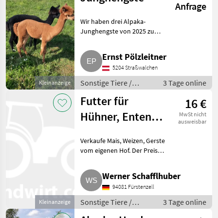
Anfrage
Wir haben drei Alpaka-
Junghengste von 2025 zu
vergeben. Bei unseren Tieren ist
alles gemacht, sie sind gechipt,
Ernst Pölzleitner
geimpft, bei LARA registriert
5204 Straßwalchen
und nach regelmäßigen K
Sonstige Tiere /
3 Tage online
Kleinanzeige
Alpakas
Futter für
16 €
Hühner, Enten,
MwSt nicht
ausweisbar
Hasen, Gänse,
Verkaufe Mais, Weizen, Gerste
Ziegen, Schafe
vom eigenen Hof. Der Preis
bezieht sich auf 50 kg.
Abgesackt in 50 kg, auf Wunsch
Werner Schafflhuber
25 kg. Ich mache auch
94081 Fürstenzell
Mischungen. Alles kann auch
als
Sonstige Tiere /
3 Tage online
Kleinanzeige
Sonstiges