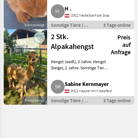
Weibchen, 30 Euro. Weitere
H .
Infos bei ernstem Interesse
8302 Nestelbach bei Graz
gerne per Mail. Keine
Sonstige Tiere /
3 Tage online
Kleinanzeige
Kleintiere
2 Stk.
Preis
auf
Alpakahengst
Anfrage
Hengst (weiß), 3 Jahre. Hengst
(beige), 2 Jahre. Sonstige Tiere
Alpakas
Sabine Kernmayer
9321 Kappel Am Krappfeld
Sonstige Tiere /
3 Tage online
Kleinanzeige
Alpakas