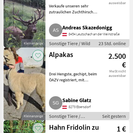
ausweisbar
Verkaufe unseren sehr
zutraulichen Zuchthirsch
"Winnie". Er schiebt gerade
seinen 5. Kopf. Sonstige Tiere
Andreas Skazedonigg
Wild
8454 Leutschach an der Weinstraße
Sonstige Tiere / Wild
23 Std. online
Kleinanzeige
Alpakas
2.500
€
MwSt nicht
Drei Hengste, gechipt, beim
ausweisbar
ÖAZV registriert, mit
Stammbaum. Foto 1: Zwei
Jahre alter Hengst, die anderen
werden ein Jahr. Perfekte kleine
Sabine Glatz
Gruppe. Auch zur Zucht gee
8273 Ebersdorf
Sonstige Tiere /
Seit gestern
Kleinanzeige
Alpakas
Hahn Fridolin zu
1 €