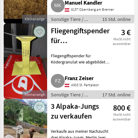
Manuel Kandler
6157 Obernberg am Brenner
Andere Tiere
49
Sonstige Tiere /
15 Std. online
Kleinanzeige
Kleintiere
Sonstiges Tierzubehör
46
Fliegengiftspender
3 €
für
MwSt nicht
MARKTPLATZ
ausweisbar
Ködergranulat
Marktplatz
Händlerangebote
Kleinanzeigen
Fliegengiftspender für
Ködergranulat wie abgebildet,
kaum verwendet, 3 Stk., Preis
pro Stk.. Sonstige Tiere
Franz Zeiser
Sonstiges Tierzubehör
4303 St. Pantaleon
Sonstige Tiere /
17 Std. online
Kleinanzeige
Sonstiges
3 Alpaka-Jungs
800 €
Tierzubehör
zu verkaufen
MwSt nicht
ausweisbar
Verkaufe aus meiner Nachzucht
drei Alpaka-Jungs. Merlin (weiß,