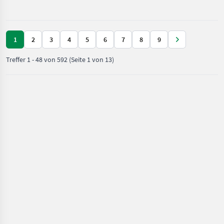
Bienen und Imkerei
1
2
3
4
5
6
7
8
9
Treffer
1
-
48
von
592
(Seite 1 von 13)