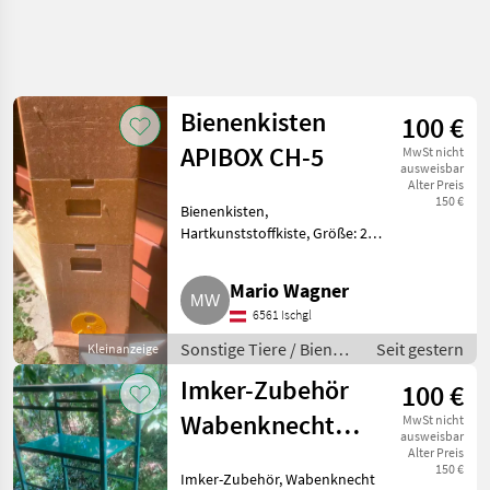
Bienenkisten
100 €
APIBOX CH-5
MwSt nicht
ausweisbar
Alter Preis
150 €
Bienenkisten,
Hartkunststoffkiste, Größe: 28
cm B, 38 cm T, 80 cm H.
Gebraucht, guter Zustand.
Mario Wagner
Sonstige Tiere Bienen und
6561 Ischgl
Imkerei
Sonstige Tiere / Bienen
Seit gestern
Kleinanzeige
und Imkerei
Imker-Zubehör
100 €
Wabenknecht
MwSt nicht
ausweisbar
Metallgestell
Alter Preis
150 €
Imker-Zubehör, Wabenknecht