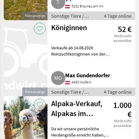
5282 Braunau am Inn
Sonstige Tiere /
4 Tage online
Kleinanzeige
Alpakas
Königinnen
52 €
MwSt nicht
ausweisbar
Verkaufe ab 14.08.2026
Reinzuchtköniginnen von der
Belegstelle Gamsfeld. Bitte um
telefonische Vorbestellung.
Sonstige Tiere Bienen und
Max Gundendorfer
Imkerei
4493 Wolfern
Sonstige Tiere /
4 Tage online
Kleinanzeige
Bienen und Imkerei
Alpaka-Verkauf,
1.000
Alpakas im
€
Paket
MwSt nicht
ausweisbar
Da wir unsere persönliche
Herdengröße erreicht haben,