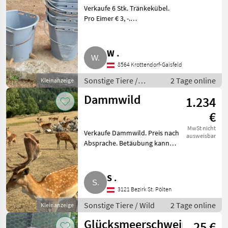
Verkaufe 6 Stk. Tränkekübel.
Pro Eimer € 3, -.
Gesamtabnahme € 16, -.
Sonstige Tiere Sonstiges
Tierzubehör
W .
8564 Krottendorf-Gaisfeld
Sonstige Tiere /
2 Tage online
Kleinanzeige
Sonstiges
Dammwild
1.234
Tierzubehör
€
MwSt nicht
Verkaufe Dammwild. Preis nach
ausweisbar
Absprache. Betäubung kann
organisiert werden, Transport
möglich. Standort Nähe Melk.
Sonstige Tiere Wild
S .
3121 Bezirk St. Pölten
Sonstige Tiere / Wild
2 Tage online
Kleinanzeige
Glücksmeerschweinchen-
25 €