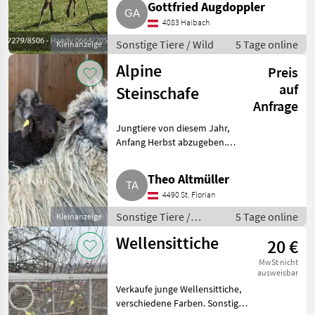
Gottfried Augdoppler
Verkleinerung des Bestandes.
4083 Haibach
Sonstige Tiere Wild
Sonstige Tiere / Wild
5 Tage online
Kleinanzeige
Alpine
Preis
auf
Steinschafe
Anfrage
Jungtiere von diesem Jahr,
Anfang Herbst abzugeben.
Insgesamt sind sechs Lämmer
geboren, davon drei männlich
Theo Altmüller
und drei weiblich. Bei Fragen
4490 St. Florian
gerne melden. Sonstige Tie
Sonstige Tiere /
5 Tage online
Kleinanzeige
Kleintiere
Wellensittiche
20 €
MwSt nicht
ausweisbar
Verkaufe junge Wellensittiche,
verschiedene Farben. Sonstige