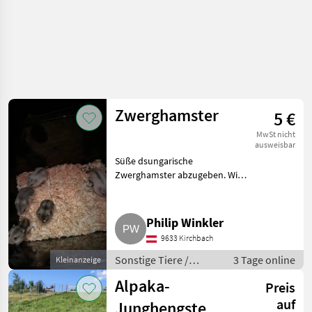
Zwerghamster
5 €
MwSt nicht
ausweisbar
Süße dsungarische
Zwerghamster abzugeben. Wir
haben liebevoll aufgezogene
dsungarische Zwerghamster in
gute Hände abzugeben. Die
Philip Winkler
Kleinen sind neugierig,
9633 Kirchbach
zutraulich u
Sonstige Tiere /
3 Tage online
Kleinanzeige
Kleintiere
Alpaka-
Preis
auf
Junghengste