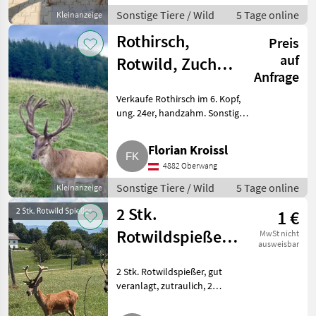
Sonstige Tiere / Wild
5 Tage online
Kleinanzeige
Rothirsch,
Preis
auf
Rotwild, Zucht,
Anfrage
Wild
Verkaufe Rothirsch im 6. Kopf,
ung. 24er, handzahm. Sonstige
Tiere Wild
Florian Kroissl
4882 Oberwang
Sonstige Tiere / Wild
5 Tage online
Kleinanzeige
2 Stk.
1 €
Rotwildspießer
MwSt nicht
ausweisbar
und 2 Stk.
2 Stk. Rotwildspießer, gut
Schmaltiere
veranlagt, zutraulich, 2
Schmaltiere, zur
Selbstentnahme, wegen