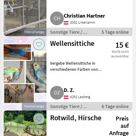
Tiere Kleintiere
Christian Hartner
8352 Unterlamm
Sonstige Tiere /
5 Tage online
Kleinanzeige
Kleintiere
Wellensittiche
15 €
MwSt nicht
ausweisbar
Vergebe Wellensittiche in
verschiedenen Farben von
2.025. Auch blutsfremde Paare
möglich. Rainbows sind auch
dabei. Farben: grün, hell und
D. Z.
dunkelblau, türkise, viole
4291 Lasberg
Sonstige Tiere /
6 Tage online
Kleinanzeige
Kleintiere
Rotwild, Hirsche
Preis
auf
Anfrage