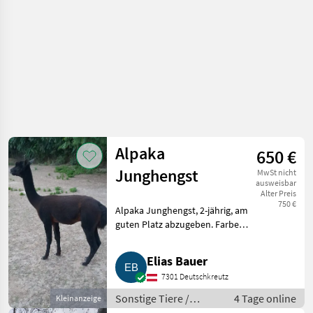
Alpaka
650 €
Junghengst
MwSt nicht
ausweisbar
Alter Preis
750 €
Alpaka Junghengst, 2-jährig, am
guten Platz abzugeben. Farbe:
Dunkelbraun. (Bei wirklichem
Interesse bitte melden).
Elias Bauer
Sonstige Tiere Alpakas
7301 Deutschkreutz
Sonstige Tiere /
4 Tage online
Kleinanzeige
Alpakas