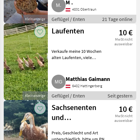
M .
4831 Obertraun
Geflügel / Enten
21 Tage online
Kleinanzeige
Laufenten
10 €
MwSt nicht
ausweisbar
Verkaufe meine 10 Wochen
alten Laufenten, viele
unterschiedliche Farben,
geschlecht können wir nur
schätzen. Bei Interesse bitte
Matthias Gaimann
melden. Geflügel Enten
6402 Hattingerberg
Geflügel / Enten
Seit gestern
Kleinanzeige
Sachsenenten
10 €
und
MwSt nicht
ausweisbar
Moschusenten
Preis, Geschlecht und Art
unterschiedlich, bitte um PN.