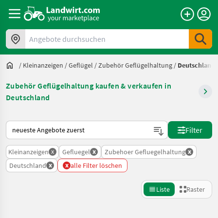
Angebote durchsuchen
/
Kleinanzeigen
/
Geflügel
/
Zubehör Geflügelhaltung
/
Deutschland
Zubehör Geflügelhaltung kaufen & verkaufen in
Deutschland
So wird auf Landwirt.com sortiert
Filter
x
x
x
Kleinanzeigen
Gefluegel
Zubehoer Gefluegelhaltung
x
x
Deutschland
alle Filter löschen
Liste
Raster