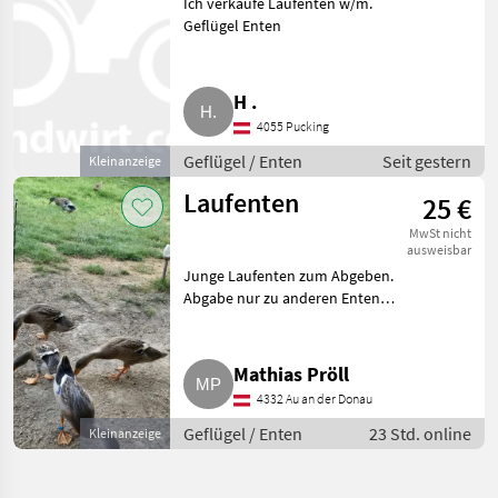
Ich verkaufe Laufenten w/m.
Geflügel Enten
H .
4055 Pucking
Geflügel / Enten
Seit gestern
Kleinanzeige
Laufenten
25 €
MwSt nicht
ausweisbar
Junge Laufenten zum Abgeben.
Abgabe nur zu anderen Enten
oder Mehrabnahme. Geflügel
Enten
Mathias Pröll
4332 Au an der Donau
Geflügel / Enten
23 Std. online
Kleinanzeige