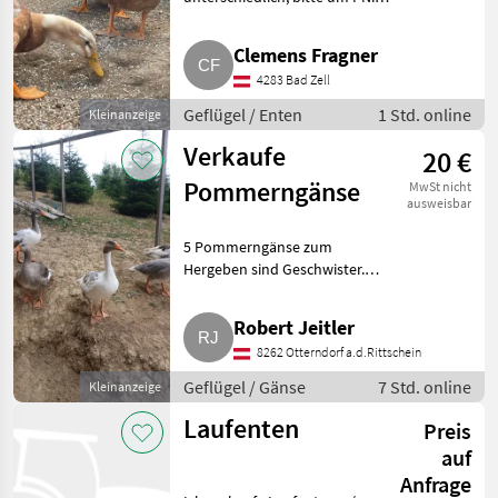
Geflügel Enten
Clemens Fragner
4283 Bad Zell
Geflügel / Enten
1 Std. online
Kleinanzeige
Verkaufe
20 €
Pommerngänse
MwSt nicht
ausweisbar
5 Pommerngänse zum
Hergeben sind Geschwister.
Sind im Frühjahr ausgebrütet
worden. Telefon. Robert.
Robert Jeitler
Geflügel Gänse
8262 Otterndorf a.d.Rittschein
Geflügel / Gänse
7 Std. online
Kleinanzeige
Laufenten
Preis
auf
Anfrage