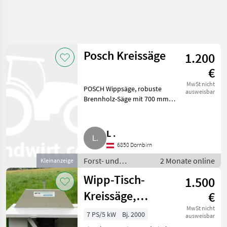
Suche
verfeinern
Posch Kreissäge
1.200
Kategorie
Land
Filter
4
2
€
2
MwSt nicht
POSCH Wippsäge, robuste
AKTUELLER
ausweisbar
Zurücksetzen
Ergebnisse
PFAD
Brennholz-Säge mit 700 mm
anzeigen
Blatt, Bilder folgen. Forst- und
Forsttechnik
Holztechnik Kreissägen
Forst Und
L .
Holztechnik
6850 Dornbirn
Kreissaegen
Forst- und
2 Monate online
Kleinanzeige
Holztechnik /
KATEGORIE
Wipp-Tisch-
1.500
WÄHLEN
Kreissägen
Kreissäge,
€
Posch
1
Brennholz-
MwSt nicht
7 PS/5 kW
Bj. 2000
ausweisbar
Sonstige
1