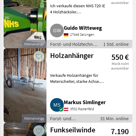
ausweisbar
Ich verkaufe diesen NHS 720 IE
4 Holzhäcksler.
Traktorbetrieben. Bj.: 2005.
Uneingeschränkte
Guido Witteweg
Konfiguration. Volle Zapfwelle,
27446 Selsingen
Ersatzmesser und
Bedienungsanleitung ink
Forst- und Holztechnik
1 Std. online
Kleinanzeige
/ Hacker & Häcksler
Holzanhänger
550 €
MwSt nicht
ausweisbar
Verkaufe Holzanhänger für
Meterscheiter, starke Achse.
Forst- und Holztechnik Sonstige
Holzmaschinen und
Forstmaschinen
Markus Simlinger
3532 Rastenfeld
Forst- und
31 Min. online
Kleinanzeige
Holztechnik /
Funkseilwinde
7.190
Sonstige