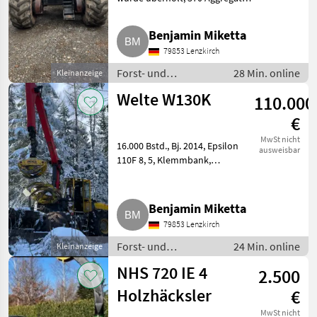
Traktionswinden-Vorbereitung,
gegen Aufpreis neue
Benjamin Miketta
unbenutzte 700er Reifen auf
79853 Lenzkirch
Felge verfügbar. Inzahlu
Forst- und
28 Min. online
Kleinanzeige
Holztechnik /
Welte W130K
110.000
Sonstige
Holzmaschinen und
€
Forstmaschinen
MwSt nicht
16.000 Bstd., Bj. 2014, Epsilon
ausweisbar
110F 8, 5, Klemmbank,
Rungenkorb, gerne mit
passendem Tieflader
abzugeben, große Seilwinde.
Benjamin Miketta
Forst- und Holztechnik
79853 Lenzkirch
Forstanhänger / Rüc
Forst- und
24 Min. online
Kleinanzeige
Holztechnik /
NHS 720 IE 4
2.500
Forstanhänger /
Rückewägen
Holzhäcksler
€
MwSt nicht