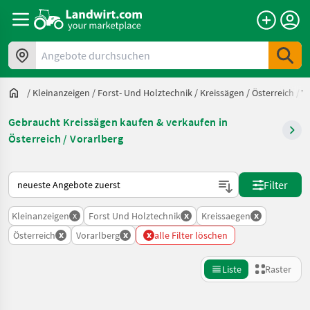
Angebote durchsuchen
/
Kleinanzeigen
/
Forst- Und Holztechnik
/
Kreissägen
/
Österreich
/
V
Gebraucht Kreissägen kaufen & verkaufen in
Österreich / Vorarlberg
So wird auf Landwirt.com sortiert
Filter
x
x
x
Kleinanzeigen
Forst Und Holztechnik
Kreissaegen
x
x
x
Österreich
Vorarlberg
alle Filter löschen
Liste
Raster