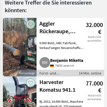
Weitere Treffer die Sie interessieren
könnten:
Aggler
32.000
Rückeraupe,
€
Vorlieferraupe
MwSt nicht
ausweisbar
9.000 Bstd., HBC Fahrfunk,
Verkauf wegen Neuanschaffung.
Forst- und Holztechnik Sonstige
Holzmaschinen und
Benjamin Miketta
Forstmaschinen
79853 Lenzkirch
Forst- und
14 Min. online
Kleinanzeige
Holztechnik /
Harvester
77.000
Sonstige
Holzmaschinen und
Komatsu 941.1
€
Forstmaschinen
MwSt nicht
ausweisbar
Bj. 2012, 14.000 Bstd., Maschine
wurde überholt, 370 Aggregat,