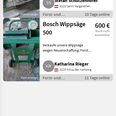
Stefan Schützenhofer
6220 Sankt Margarethen
Forst- und
10 Tage online
Kleinanzeige
Holztechnik /
Bosch Wippsäge
600 €
Kreissägen
500
MwSt nicht
ausweisbar
Verkaufe unsere Wippsäge
wegen Neuanschaffung. Forst-
und Holztechnik Kreissägen
Katharina Rieger
8225 Pöllau Bei Hartberg
Forst- und
11 Tage online
Kleinanzeige
Holztechnik /
Kreissägen