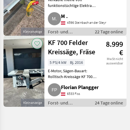
funktionstüchtige Elektra
Beckum PK 250. Die Säge ist
M .
sehr robust, präzise und ideal
für die Werkstatt. Besichtigung
4596 Steinbach an der Steyr
und Test vor Ort gerne mögli
Forst- und
22 Tage online
Kleinanzeige
Holztechnik /
KF 700 Felder
8.999
Kreissägen
Kreissäge, Fräse
€
MwSt nicht
5 PS/4 kW
Bj. 2016
ausweisbar
E-Motor, Sägen-Bauart:
Rolltisch-Kreissäge KF 700
Felder, Schiebetischlänge 2.050
Florian Plangger
mm, Fräse, Kreissäge
kombiniert. Forst- und
6533 Fiss
Holztechnik Kreissägen
Forst- und
24 Tage online
Kleinanzeige
Holztechnik /
Kreissägen