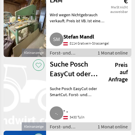
€
MwSt nicht
ausweisbar
Wird wegen Nichtgebrauch
verkauft. Preis ist VB. Ist eine
massive Bandsäge und sehr
schwer. Forst- und Holztechnik
Stefan Mandl
Kreissägen
8114 Gratwein-Strassengel
Forst- und
1 Monat online
Kleinanzeige
Holztechnik /
Suche Posch
Preis
Kreissägen
auf
EasyCut oder
Anfrage
SmartCut
Suche Posch EasyCut oder
SmartCut. Forst- und
Holztechnik Kreissägen
- .
3430 Tulln
Forst- und
1 Monat online
Kleinanzeige
Holztechnik /