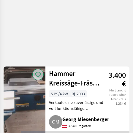
Kreissägen
Hammer
3.400
Kreissäge-Fräse-
€
Kombi Trend
MwSt nicht
5 PS/4 kW
Bj. 2003
ausweisbar
Alter Preis
B3L
Verkaufe eine zuverlässige und
1.234 €
voll funktionsfähige
Kombimaschine (Kreissäge,
Georg Miesenberger
Fräse), Hammer Trend B3L, 4
kW. Neuer Längsanschlag.
4230 Pregarten
Verkaufspreis € 3.400, -. Forst-