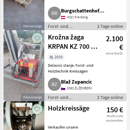
Holztechnik Kreissägen
Felder
3
Burgschattenhof
Elektra Beckum
2
4081 Rienberg
Burgschattenhof
Forst- und
2 Tage online
Kleinanzeige
Scheppach
2
Holztechnik /
Krožna žaga
2.100
Kreissägen
Vogesenblitz
2
KRPAN KZ 700 K
€
Alle 16
pro
ohne MwSt.
Bj. 2010
anzeigen
Delavno stanje. Forst- und
MARKTPLATZ
Holztechnik Kreissägen
Marktplatz
Händlerangebote
Kleinanzeigen
Blaž Zupancic
8360 ŽUŽEMBERK
Forst- und
2 Tage online
Kleinanzeige
Holztechnik /
Holzkreissäge
150 €
Kreissägen
MwSt nicht
ausweisbar
Verkaufen unsere