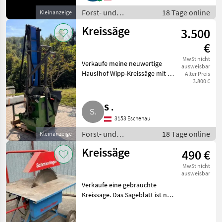
Forst- und
18 Tage online
Kleinanzeige
Holztechnik /
Kreissäge
3.500
Kreissägen
€
MwSt nicht
Verkaufe meine neuwertige
ausweisbar
Hauslhof Wipp-Kreissäge mit 4
Alter Preis
3.800 €
m Förderband und
Zapfwellenantrieb. Forst- und
Holztechnik Kreissägen
S .
3153 Eschenau
Forst- und
18 Tage online
Kleinanzeige
Holztechnik /
Kreissäge
490 €
Kreissägen
MwSt nicht
ausweisbar
Verkaufe eine gebrauchte
Kreissäge. Das Sägeblatt ist neu.
Die Abmessungen des Tisches
betragen 110 x 80 cm. Das