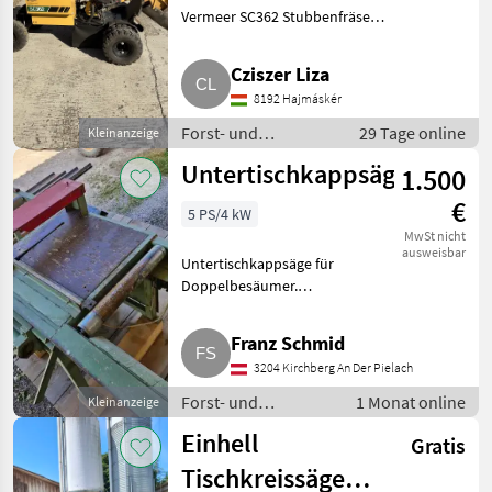
Vermeer SC362 Stubbenfräse
aus dem Bj. 2021, mit wenigen
Bstd.. Die Maschine befindet
Cziszer Liza
sich in einem sehr guten,
8192 Hajmáskér
gepflegten Zustand, wurde rege
Forst- und
29 Tage online
Kleinanzeige
Holztechnik /
Untertischkappsäge
1.500
Kreissägen
€
5 PS/4 kW
MwSt nicht
ausweisbar
Untertischkappsäge für
Doppelbesäumer.
Kreissägenmotor 4 kW,
Hubzylinder pneumatisch,
Franz Schmid
Tischbreite 80 cm, Rollenbreite
3204 Kirchberg An Der Pielach
60 cm, Tischlänge 325 cm,
Tischhöhe 80 cm. Fors
Forst- und
1 Monat online
Kleinanzeige
Holztechnik /
Einhell
Gratis
Kreissägen
Tischkreissäge