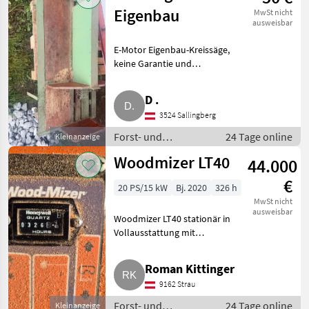
Eigenbau
MwSt nicht
ausweisbar
E-Motor Eigenbau-Kreissäge,
keine Garantie und
Gewährleistung. Forst- und
Holztechnik Kreissägen
D .
3524 Sallingberg
Forst- und
24 Tage online
Kleinanzeige
Holztechnik /
Woodmizer LT40
44.000
Kreissägen
€
20 PS/15 kW
Bj. 2020
326 h
MwSt nicht
ausweisbar
Woodmizer LT40 stationär in
Vollausstattung mit
Bettverlängerung auf 9, 9 m,
sehr viele Sägeblätter dabei, bei
Roman Kittinger
mir immer unter Dach
9162 Strau
gestanden, Abgabe wegen
Zeitmangel
Forst- und
24 Tage online
Kleinanzeige