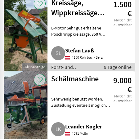
Kreissäge,
1.500
Kreissägen
Wippkreissäge
€
Posch
MwSt nicht
ausweisbar
E-Motor Sehr gut erhaltene
Posch Wippkreissäge, 350 V
Anschluss. Forst- und
Holztechnik Kreissägen
Stefan Lauß
4150 Rohrbach-Berg
Forst- und
9 Tage online
Kleinanzeige
Holztechnik /
Schälmaschine
9.000
Kreissägen
€
MwSt nicht
Sehr wenig benutzt worden,
ausweisbar
Zustellung eventuell möglich.
Forst- und Holztechnik
Kreissägen
Leander Kogler
4591 Molln