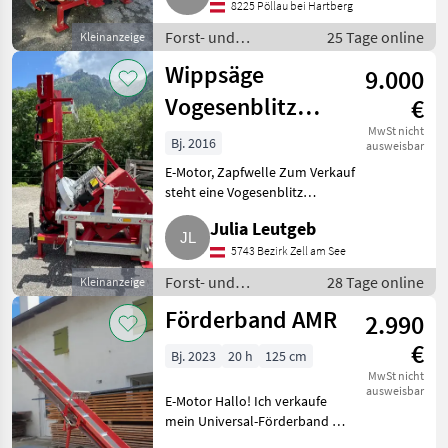
und Elektromotor 9, 2 kW (16A
8225 Pöllau bei Hartberg
Stecker), Holzschnittl
Forst- und
25 Tage online
Kleinanzeige
Holztechnik /
Wippsäge
9.000
Kreissägen
Vogesenblitz
€
Solomat SIT+
MwSt nicht
Bj. 2016
ausweisbar
700 PE5
E-Motor, Zapfwelle Zum Verkauf
steht eine Vogesenblitz
Solomat SIT+ 700 PE5
Julia Leutgeb
Wippsäge. Ausstattung und
Eigenschaften: Bj.: 2016, Modell:
5743 Bezirk Zell am See
Solomat SIT+ 700 PE5,
Forst- und
28 Tage online
Kleinanzeige
Kombiant
Holztechnik /
Förderband AMR
2.990
Kreissägen
€
Bj. 2023
20 h
125 cm
MwSt nicht
ausweisbar
E-Motor Hallo! Ich verkaufe
mein Universal-Förderband mit
Fahrwerk, da es leider nicht