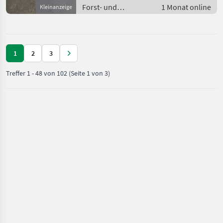
Forst- und
1 Monat online
Kleinanzeige
Holztechnik /
Kreissägen
1
2
3
Treffer
1
-
48
von
102
(Seite 1 von 3)