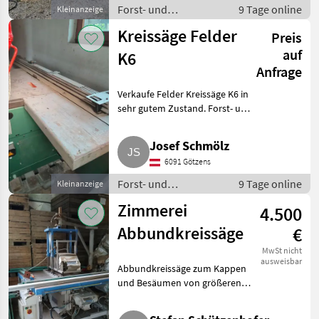
Forst- und
9 Tage online
Kleinanzeige
Holztechnik /
Kreissäge Felder
Preis
Kreissägen
auf
K6
Anfrage
Verkaufe Felder Kreissäge K6 in
sehr gutem Zustand. Forst- und
Holztechnik Kreissägen
Josef Schmölz
6091 Götzens
Forst- und
9 Tage online
Kleinanzeige
Holztechnik /
Zimmerei
4.500
Kreissägen
Abbundkreissäge
€
MwSt nicht
ausweisbar
Abbundkreissäge zum Kappen
und Besäumen von größeren
Dimensionen. Forst- und
Holztechnik Kreissägen