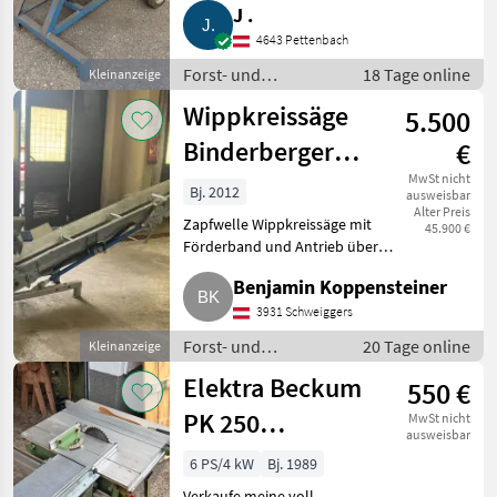
Sägeblatt hat einen Dm. von
J .
570 mm. Bei Fragen bitte
4643 Pettenbach
Forst- und
18 Tage online
Kleinanzeige
Holztechnik /
Wippkreissäge
5.500
Kreissägen
Binderberger
€
WS700
MwSt nicht
Bj. 2012
ausweisbar
Alter Preis
Zapfwelle Wippkreissäge mit
45.900 €
Förderband und Antrieb über
Zapfwelle. Die Kreissäge ist
Benjamin Koppensteiner
kaum gebraucht und daher in
einem Top-Zustand. Ideal zum
3931 Schweiggers
schnellen Brennholz abs
Forst- und
20 Tage online
Kleinanzeige
Holztechnik /
Elektra Beckum
550 €
Kreissägen
PK 250
MwSt nicht
ausweisbar
Tischkreissäge
6 PS/4 kW
Bj. 1989
Verkaufe meine voll