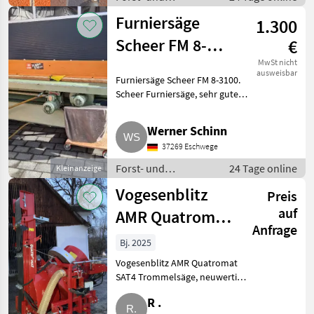
Holztechnik /
Furniersäge
1.300
Kreissägen
Scheer FM 8-
€
3100
MwSt nicht
ausweisbar
Furniersäge Scheer FM 8-3100.
Scheer Furniersäge, sehr guter
Zustand. Schnittlänge 3.100
mm. Anschlagsystem mit Skala.
Werner Schinn
Absaugventilator.
37269 Eschwege
Druckluftklemmung. Eine unve
Forst- und
24 Tage online
Kleinanzeige
Holztechnik /
Vogesenblitz
Preis
Kreissägen
auf
AMR Quatromat
Anfrage
SAT4, neuwertig
Bj. 2025
Vogesenblitz AMR Quatromat
SAT4 Trommelsäge, neuwertig
(Bj. 2025) mit wenig Bstd.,
R .
kombinierter Antrieb Zapfwelle