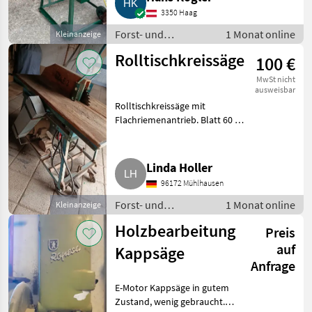
3350 Haag
Forst- und
1 Monat online
Kleinanzeige
Holztechnik /
Rolltischkreissäge
100 €
Kreissägen
MwSt nicht
ausweisbar
Rolltischkreissäge mit
Flachriemenantrieb. Blatt 60 cm
Dm. und mit Transporträder.
Forst- und Holztechnik
Kreissägen
Linda Holler
96172 Mühlhausen
Forst- und
1 Monat online
Kleinanzeige
Holztechnik /
Holzbearbeitung
Preis
Kreissägen
auf
Kappsäge
Anfrage
E-Motor Kappsäge in gutem
Zustand, wenig gebraucht.