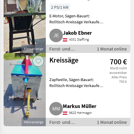
TKS 250 UV –
2 PS/1 kW
1.500 W
E-Motor, Sägen-Bauart:
Rolltisch-Kreissäge Verkaufe
eine Einhell Tischkreissäge mit
Jakob Ebner
1.500 W Leistung. Sägeblatt
gehört gewechselt, aber sonst
4331 Staffling
voll funktionstüchtig. F
Forst- und
1 Monat online
Kleinanzeige
Holztechnik /
Kreissäge
700 €
Kreissägen
MwSt nicht
ausweisbar
Alter Preis
Zapfwelle, Sägen-Bauart:
750 €
Rolltisch-Kreissäge Verkaufe
sehr wenig benutzte,
garagengepflegte Zapfwellen-
Kreissäge. Kreissägeblatt aus
Markus Müller
HSS-Stahl wird bei Verkauf neu
9620 Hermagor
ge
Forst- und
1 Monat online
Kleinanzeige
Holztechnik /