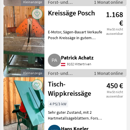
Forst- und
1 Monat online
Kleinanzeige
un
Holztechnik /
Kreissäge Posch
1.168
Kreissägen
€
MwSt nicht
E-Motor, Sägen-Bauart Verkaufe
ausweisbar
Posch Kreissäge in gutem
Zustand. Wird seit längerem
nicht benutzt, wegen Umstieg
auf Hackschnitzel. Forst- und
Patrick Achatz
Holztechnik Kreissägen
9102 Mittertrixen
Forst- und
1 Monat online
Kleinanzeige
Holztechnik /
Tisch-
450 €
Kreissägen
Wippkreissäge
MwSt nicht
ausweisbar
4 PS/3 kW
Sehr guter Zustand, mit 2
Hartmetallsägeblättern. Forst-
und Holztechnik Kreissägen
Hans Kogler