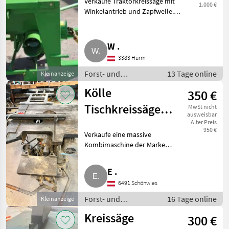
Verkaufe Traktorkreissäge mit
1.000 €
Winkelantrieb und Zapfwelle.
Forst- und Holztechnik
Kreissägen
W .
3383 Hürm
Forst- und
13 Tage online
Kleinanzeige
Holztechnik /
Kölle
350 €
Kreissägen
Tischkreissäge
MwSt nicht
ausweisbar
mit Fräse und
Alter Preis
950 €
Verkaufe eine massive
Langlochbohreinrichtung
Kombimaschine der Marke
Kölle, bestehend aus
Tischkreissäge, Fräse und
E .
Langlochbohreinrichtung. Die
6491 Schönwies
Maschine befindet sich in einem
gebrauchten
Forst- und
16 Tage online
Kleinanzeige
Holztechnik /
Kreissäge
300 €
Kreissägen