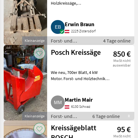
Holzkreissäge,
Zapfwellenantrieb. Preis: € 150,
-. Forst- und Holztechnik
Kreissägen
Erwin Braun
2225 Zistersdorf
Forst- und
4 Tage online
Kleinanzeige
Holztechnik /
Posch Kreissäge
850 €
Kreissägen
MwSt nicht
ausweisbar
Wie neu, 700er Blatt, 4 kW
Motor. Forst- und Holztechnik
Kreissägen
Martin Mair
6130 Schwaz
Forst- und
6 Tage online
Kleinanzeige
R
Holztechnik /
Kreissägeblatt
95 €
Kreissägen
BOSCH
MwSt nicht