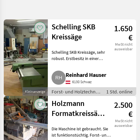
Suche
verfeinern
Schelling SKB
1.650
Kategorie
Land
Filter
4
Kreissäge
€
102
MwSt nicht
AKTUELLER
ausweisbar
Zurücksetzen
Ergebnisse
Schelling SKB Kreissäge, sehr
PFAD
anzeigen
robust. Erstbesitz in einer
Forsttechnik
Einmanntischlerei. Leider darf
ich sie nicht mehr in der
Forst Und
Reinhard Hauser
Holztechnik
Tischlerei verwenden, da sie
6130 Schwaz
keine CE-Kennzeichnun
Kreissaegen
Forst- und Holztechnik
1 Std. online
Kleinanzeige
/ Kreissägen
KATEGORIE
Holzmann
2.500
WÄHLEN
Formatkreissäge
€
Sonstige
75
mit Fräse
MwSt nicht
ausweisbar
Die Maschine ist gebraucht. Sie
Posch
8
ist funktionstüchtig. Forst- und