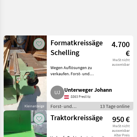
Formatkreissäge
4.700
Schelling
€
MwSt nicht
ausweisbar
Wegen Auflösungen zu
verkaufen. Forst- und
Holztechnik Kreissägen
Unterweger Johann
8863 Predlitz
Forst- und
13 Tage online
Kleinanzeige
Holztechnik /
Traktorkreissäge
950 €
Kreissägen
MwSt nicht
ausweisbar
Alter Preis