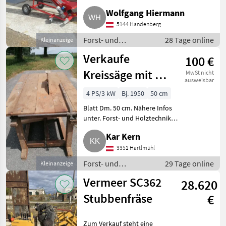
mehr benötigt wird. Das
Wolfgang Hiermann
Förderband ist 3-teilig
5144 Handenberg
teleskopierbar, mit 2 manuelle
Forst- und
28 Tage online
Kleinanzeige
Holztechnik /
Verkaufe
100 €
Kreissägen
Kreissäge mit 4
MwSt nicht
ausweisbar
PS Motor
4 PS/3 kW
Bj. 1950
50 cm
Blatt Dm. 50 cm. Nähere Infos
unter. Forst- und Holztechnik
Kreissägen
Kar Kern
3351 Hartlmühl
Forst- und
29 Tage online
Kleinanzeige
Holztechnik /
Vermeer SC362
28.620
Kreissägen
Stubbenfräse
€
Zum Verkauf steht eine