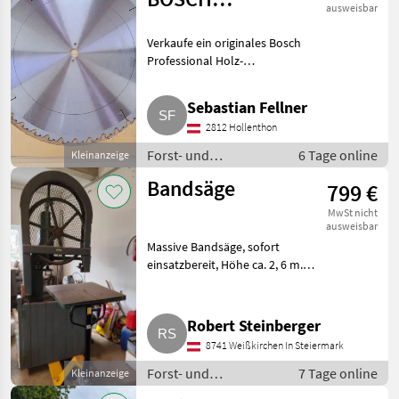
ausweisbar
Professional Dm.
Verkaufe ein originales Bosch
600 x 30 mm, 40
Professional Holz-
Zähne
Kreissägeblatt Dm. 600 x 30, 40
Zähne. Wurde nie benutzt und
Sebastian Fellner
ist original verpackt. Forst- und
2812 Hollenthon
Holztechnik Kreissägen
Forst- und
6 Tage online
Kleinanzeige
Holztechnik /
Bandsäge
799 €
Kreissägen
MwSt nicht
ausweisbar
Massive Bandsäge, sofort
einsatzbereit, Höhe ca. 2, 6 m.
Preis verhandelbar. Forst- und
Holztechnik Kreissägen
Robert Steinberger
8741 Weißkirchen In Steiermark
Forst- und
7 Tage online
Kleinanzeige
Holztechnik /