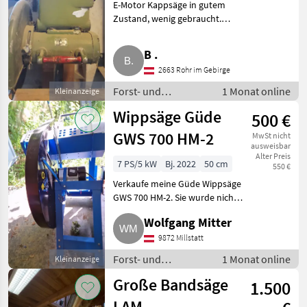
E-Motor Kappsäge in gutem
Zustand, wenig gebraucht.
Forst- und Holztechnik
Kreissägen
B .
2663 Rohr im Gebirge
Forst- und
1 Monat online
Kleinanzeige
Holztechnik /
Wippsäge Güde
500 €
Kreissägen
GWS 700 HM-2
MwSt nicht
ausweisbar
Alter Preis
7 PS/5 kW
Bj. 2022
50 cm
550 €
Verkaufe meine Güde Wippsäge
GWS 700 HM-2. Sie wurde nicht
genutzt und befindet sich daher
Wolfgang Mitter
in einem Top-Zustand. Die
ideale
9872 Millstatt
Brennholzwippenkreissäge für
Forst- und
1 Monat online
Kleinanzeige
schnelles un
Holztechnik /
Große Bandsäge
1.500
Kreissägen
LAM