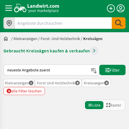
Angebote durchsuchen
/
Kleinanzeigen
/
Forst- Und Holztechnik
/
Kreissägen
Gebraucht Kreissägen kaufen & verkaufen
So wird auf Landwirt.com sortiert
Filter
x
x
x
Kleinanzeigen
Forst Und Holztechnik
Kreissaegen
x
alle Filter löschen
Liste
Raster