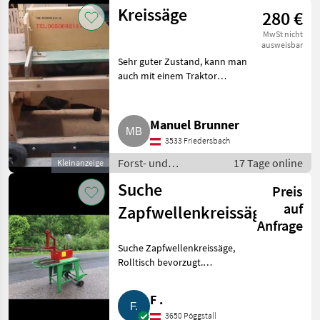
Holztechnik /
Kreissäge
280 €
Kreissägen
MwSt nicht
ausweisbar
Sehr guter Zustand, kann man
auch mit einem Traktor
transportieren. Motor 5, 5 kW,
Kreissägeblatt Ø 30 mm (Welle).
Forst- und Holztechnik
Manuel Brunner
Kreissägen
3533 Friedersbach
Forst- und
17 Tage online
Kleinanzeige
Holztechnik /
Suche
Preis
Kreissägen
auf
Zapfwellenkreissäge
Anfrage
Suche Zapfwellenkreissäge,
Rolltisch bevorzugt.
Preisgünstig in gutem Zustand.
Forst- und Holztechnik
F .
Kreissägen
3650 Pöggstall