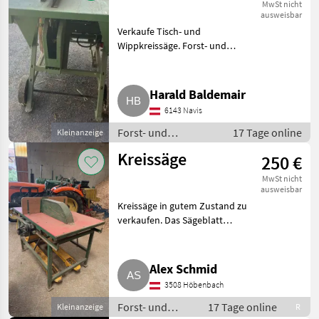
MwSt nicht
ausweisbar
Verkaufe Tisch- und
Wippkreissäge. Forst- und
Holztechnik Kreissägen
Harald Baldemair
6143 Navis
Forst- und
17 Tage online
Kleinanzeige
Holztechnik /
Kreissäge
250 €
Kreissägen
MwSt nicht
ausweisbar
Kreissäge in gutem Zustand zu
verkaufen. Das Sägeblatt
schneidet noch gut. Läuft mit
Starkstrom. Stecker mit
Phasenwender. Besichtigung
Alex Schmid
jederzeit möglich. Forst- und
3508 Höbenbach
Forst- und
17 Tage online
Kleinanzeige
R