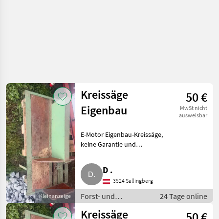
Kreissäge
50 €
Eigenbau
MwSt nicht
ausweisbar
E-Motor Eigenbau-Kreissäge,
keine Garantie und
Gewährleistung. Forst- und
Holztechnik Kreissägen
D .
3524 Sallingberg
Forst- und
24 Tage online
Kleinanzeige
Holztechnik /
Kreissäge
50 €
Kreissägen