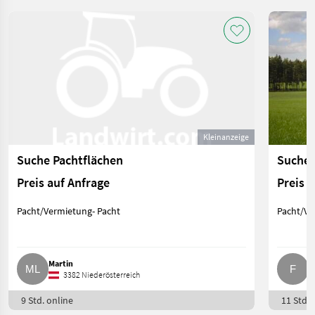
Kleinanzeige
Suche Pachtflächen
Suche 
Preis auf Anfrage
Preis 
Pacht/Vermietung- Pacht
Pacht/Ve
Martin
F.
3382 Niederösterreich
9 Std. online
11 Std. 