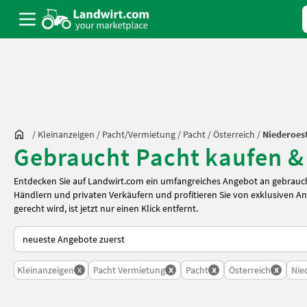
/
Kleinanzeigen
/
Pacht/Vermietung
/
Pacht
/
Österreich
/
Niederoes
Gebraucht Pacht kaufen & 
Entdecken Sie auf Landwirt.com ein umfangreiches Angebot an gebrauc
Händlern und privaten Verkäufern und profitieren Sie von exklusiven A
gerecht wird, ist jetzt nur einen Klick entfernt.
So wird auf Landwirt.com sortiert
x
x
x
x
Kleinanzeigen
Pacht Vermietung
Pacht
Österreich
Nie