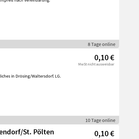
chtpreis nach Vereinbarung.
8 Tage online
0,10 €
MwSt nicht ausweisbar
iches in Drösing/Waltersdorf. LG.
10 Tage online
ndorf/St. Pölten
0,10 €