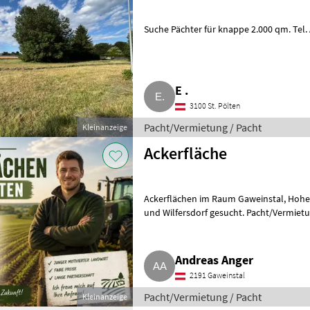
Suche Pächter für knappe 2.000 qm. Tel.
E .
3100 St. Pölten
Pacht/Vermietung / Pacht
Kleinanzeige
Ackerfläche
Ackerflächen im Raum Gaweinstal, Hohenruppersdorf, Klein-Harras, Bullendorf
und Wilfersdorf gesucht. Pacht/Vermiet
Andreas Anger
2191 Gaweinstal
Pacht/Vermietung / Pacht
Kleinanzeige