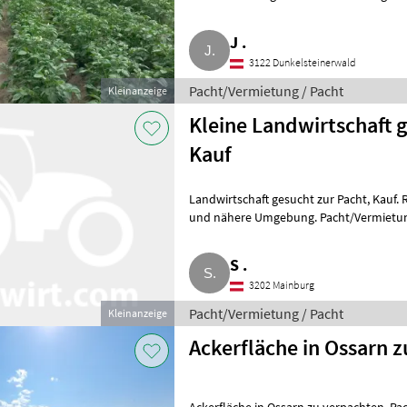
mit Zwischenfruchtanbau. Pacht
J .
3122 Dunkelsteinerwald
Pacht/Vermietung / Pacht
Kleinanzeige
Kleine Landwirtschaft g
Kauf
Landwirtschaft gesucht zur Pacht, Kauf. Raum St. Pölten-Land, Mank, Pielachtal
und nähere Umgebung. Pacht/Vermietu
S .
3202 Mainburg
Pacht/Vermietung / Pacht
Kleinanzeige
Ackerfläche in Ossarn 