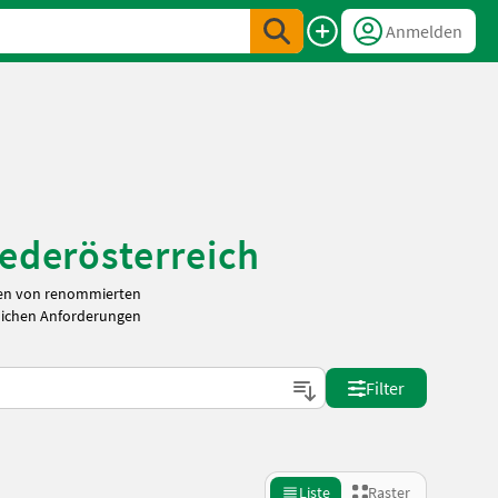
Anmelden
iederösterreich
inen von renommierten
tlichen Anforderungen
Filter
Liste
Raster