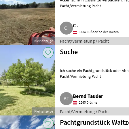
Ackerfläche in Ossarn zu verpachten. Pa
Pacht/Vermietung Pacht
C .
3134 Nußdorf ob der Traisen
Pacht/Vermietung / Pacht
Kleinanzeige
Suche
Ich suche ein Pachtgrundstück oder Ähnl
Pacht/Vermietung Pacht
Bernd Tauder
2265 Drösing
Pacht/Vermietung / Pacht
Kleinanzeige
Pachtgrundstück Waitze