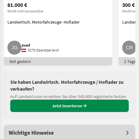
61.000 €
300 €
MwSt nicht ausweisbar
MwSt nich
Landwirtsch. Motorfahrzeuge- Hoflader
Landwirt
Josef
C
5270 Oberösterreich
Seit gestern
2 Tage o
Sie haben Landwirtsch. Motorfahrzeuge / Hoflader zu
verkaufen?
Auf Landwirt.com erreichen Sie über 545.000 registrierte Nutzer.
Jetzt inserieren
Wichtige Hinweise