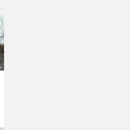
ge
Krokodilschaufel Weidemann
950 €
MwSt nicht ausweisbar
Landwirtsch. Motorfahrzeuge- Hoflader
Karl
4676 Oberösterreich