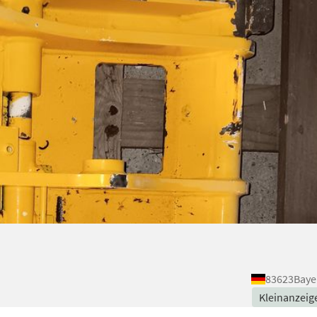
83623
Baye
Kleinanzeig