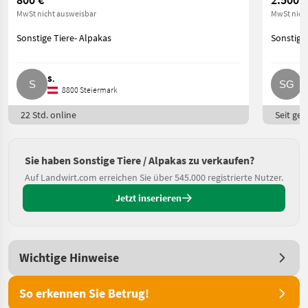
MwSt nicht ausweisbar
MwSt nich
Sonstige Tiere- Alpakas
Sonstige 
S.
S
8800 Steiermark
22 Std. online
Seit ges
Sie haben Sonstige Tiere / Alpakas zu verkaufen?
Auf Landwirt.com erreichen Sie über 545.000 registrierte Nutzer.
Jetzt inserieren
Wichtige Hinweise
So erkennen Sie Betrug!