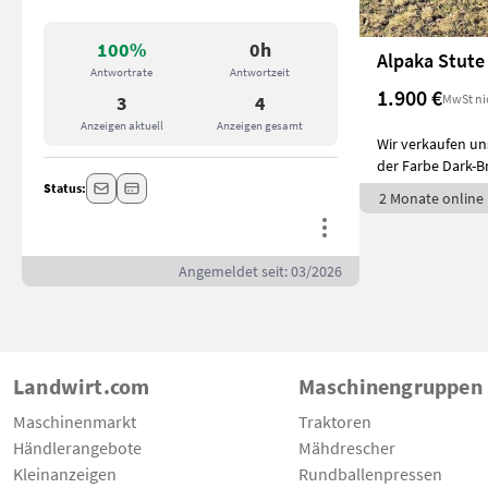
100%
0h
Alpaka Stute
Antwortrate
Antwortzeit
1.900 €
MwSt ni
3
4
Anzeigen aktuell
Anzeigen gesamt
Wir verkaufen un
der Farbe Dark-B
Status:
2 Monate online
Angemeldet seit: 03/2026
Landwirt.com
Maschinengruppen
Maschinenmarkt
Traktoren
Händlerangebote
Mähdrescher
Kleinanzeigen
Rundballenpressen