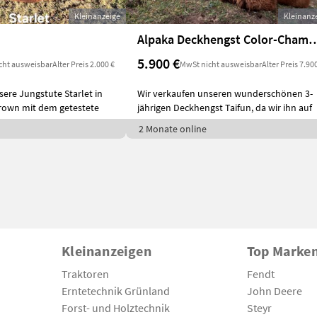
Kleinanzeige
Kleinanz
Alpaka Deckhengst Colo
5.900 €
cht ausweisbar
Alter Preis 2.000 €
MwSt nicht ausweisbar
Alter Preis 7.90
sere Jungstute Starlet in
Wir verkaufen unseren wunderschönen 3-
rown mit dem getestete
jährigen Deckhengst Taifun, da wir ihn auf
2 Monate online
Kleinanzeigen
Top Marke
Traktoren
Fendt
Erntetechnik Grünland
John Deere
Forst- und Holztechnik
Steyr