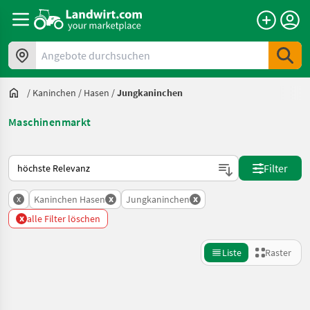
Angebote durchsuchen
/
Kaninchen / Hasen
/
Jungkaninchen
Maschinenmarkt
So wird auf Landwirt.com sortiert
Filter
x
x
x
Kaninchen Hasen
Jungkaninchen
x
alle Filter löschen
Liste
Raster