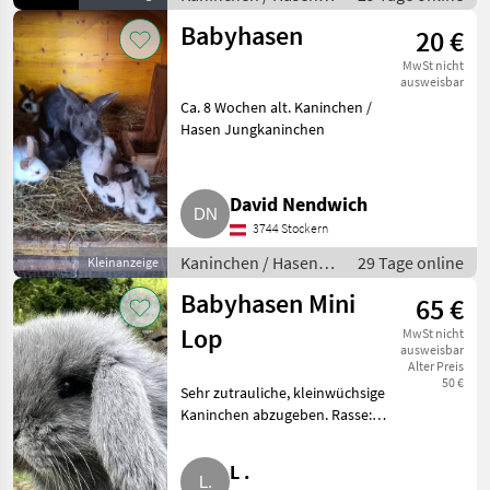
Jungkaninchen
Babyhasen
20 €
MwSt nicht
ausweisbar
Ca. 8 Wochen alt. Kaninchen /
Hasen Jungkaninchen
David Nendwich
3744 Stockern
Kaninchen / Hasen /
29 Tage online
Kleinanzeige
Jungkaninchen
Babyhasen Mini
65 €
Lop
MwSt nicht
ausweisbar
Alter Preis
50 €
Sehr zutrauliche, kleinwüchsige
Kaninchen abzugeben. Rasse:
Mini Lop. Kaninchen / Hasen
Jungkaninchen
L .