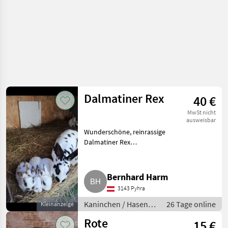
Dalmatiner Rex
40 €
MwSt nicht
ausweisbar
Wunderschöne, reinrassige
Dalmatiner Rex
Kaninchen/Hasen suchen ab
sofort ein neues Zuhause. Die
jungen Tiere sind sehr
Bernhard Harm
zutraulich, neugierig und an
3143 Pyhra
Menschen gewöhnt
Kaninchen / Hasen /
26 Tage online
Kleinanzeige
Jungkaninchen
Rote
15 €