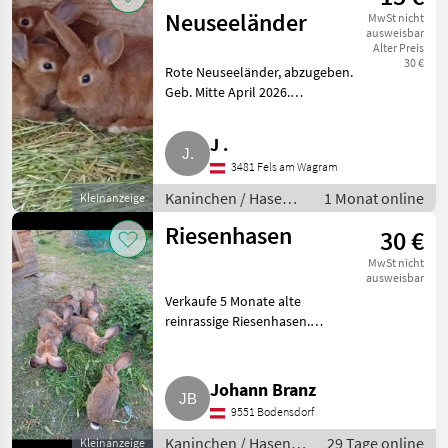
Neuseeländer
MwSt nicht
ausweisbar
Alter Preis
30 €
Rote Neuseeländer, abzugeben.
Geb. Mitte April 2026.
Kaninchen / Hasen
Jungkaninchen
J .
3481 Fels am Wagram
Kaninchen / Hasen /
1 Monat online
Kleinanzeige
Jungkaninchen
Riesenhasen
30 €
MwSt nicht
ausweisbar
Verkaufe 5 Monate alte
reinrassige Riesenhasen.
Kaninchen / Hasen
Jungkaninchen
Johann Branz
9551 Bodensdorf
Kaninchen / Hasen /
29 Tage online
Kleinanzeige