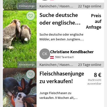
Kaninchen / Hasen /
22 Tage online
Kleinanzeige
Jungkaninchen
Suche deutsche
Preis
auf
oder englische
Anfrage
Widder
Suche deutsche oder englische
Widder, am besten Jungtiere.
Wenn möglich Pinzgau/Pongau.
Kontakt. Kaninchen / Hasen
Christiane Kendlbacher
Jungkaninchen
5660 Taxenbach
Kaninchen / Hasen /
23 Tage online
Kleinanzeige
Jungkaninchen
Fleischhasenjunge
8 €
zu verkaufen!
MwSt nicht
ausweisbar
Junge Fleischhasen zu
verkaufen. 9 Wochen alt,
jederzeit abholbereit.