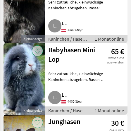
Sehr zutrauliche, kleinwüchsige
Kaninchen abzugeben. Rasse:
Mini Lop. Kaninchen / Hasen
Jungkaninchen
L .
4400 Steyr
Kaninchen / Hasen /
1 Monat online
Kleinanzeige
Jungkaninchen
Babyhasen Mini
65 €
Lop
MwSt nicht
ausweisbar
Sehr zutrauliche, kleinwüchsige
Kaninchen abzugeben. Rasse:
Mini Lop. Kaninchen / Hasen
Jungkaninchen
L .
4400 Steyr
Kaninchen / Hasen /
1 Monat online
Kleinanzeige
Jungkaninchen
Junghasen
30 €
Preis pro