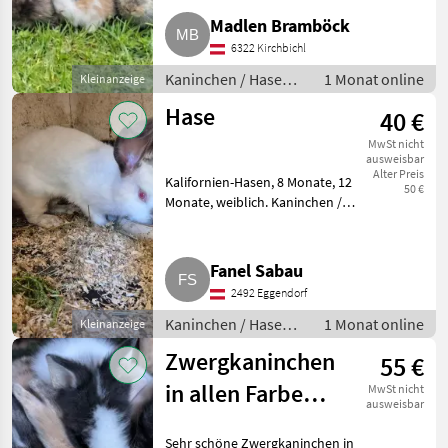
Farbenzwerg, männlich,
Madlen Bramböck
weiblich, ab 8 Wochen.
6322 Kirchbichl
Kaninchen / Hasen
Jungkaninchen
Kaninchen / Hasen /
1 Monat online
Kleinanzeige
Jungkaninchen
Hase
40 €
MwSt nicht
ausweisbar
Alter Preis
Kalifornien-Hasen, 8 Monate, 12
50 €
Monate, weiblich. Kaninchen /
Hasen Jungkaninchen
Fanel Sabau
2492 Eggendorf
Kaninchen / Hasen /
1 Monat online
Kleinanzeige
Jungkaninchen
Zwergkaninchen
55 €
in allen Farben
MwSt nicht
ausweisbar
zu verkaufen
Sehr schöne Zwergkaninchen in