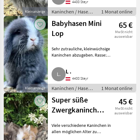
4400 Steyr
Kaninchen / Hasen /
1 Monat online
Kleinanzeige
Jungkaninchen
Babyhasen Mini
65 €
Lop
MwSt nicht
ausweisbar
Sehr zutrauliche, kleinwüchsige
Kaninchen abzugeben. Rasse:
Mini Lop. Kaninchen / Hasen
Jungkaninchen
L .
4400 Steyr
Kaninchen / Hasen /
1 Monat online
Kleinanzeige
Jungkaninchen
Super süße
45 €
Zwergkaninchen
MwSt nicht
ausweisbar
(Löwen,
Viele verschiedene Kaninchen in
Farbenzwerge)
allen möglichen Alter zu
verkaufen. Löwenkopf,