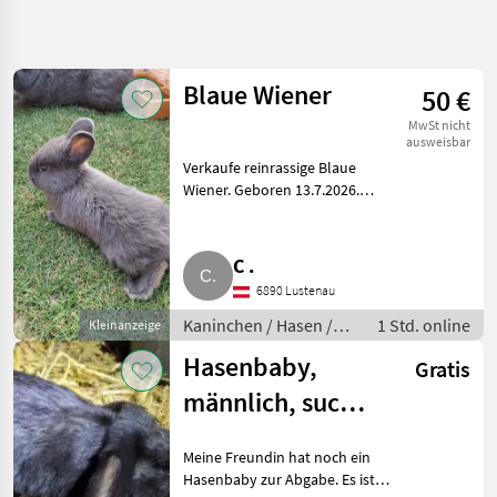
Suche
verfeinern
Blaue Wiener
50 €
Kategorie
Land
Filter
3
MwSt nicht
ausweisbar
71
Verkaufe reinrassige Blaue
AKTUELLER
Zurücksetzen
Ergebnisse
PFAD
Wiener. Geboren 13.7.2026.
anzeigen
Abzugeben in etwa 3 Wochen.
Tiermarkt
Kaninchen / Hasen
Kaninchen
Jungkaninchen
C .
Hasen
6890 Lustenau
Jungkaninchen
Kaninchen / Hasen /
1 Std. online
Kleinanzeige
Jungkaninchen
KATEGORIE
Hasenbaby,
WÄHLEN
Gratis
männlich, sucht
Jungkaninchen
71
dringend ein
Meine Freundin hat noch ein
MARKTPLATZ
neues Zuhause.
Hasenbaby zur Abgabe. Es ist