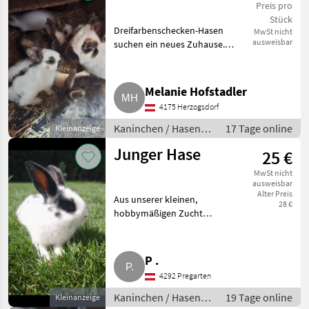
Preis pro
Stück
Dreifarbenschecken-Hasen
MwSt nicht
ausweisbar
suchen ein neues Zuhause.
Rammler € 15, -, Häsin € 20, -. Ab
April suchen unsere
entzückenden
Melanie Hofstadler
Dreifarbenschecken-Hasen ein
4175 Herzogsdorf
liebevolles Zuhause
Kaninchen / Hasen /
17 Tage online
Kleinanzeige
Jungkaninchen
Junger Hase
25 €
MwSt nicht
ausweisbar
Alter Preis
Aus unserer kleinen,
28 €
hobbymäßigen Zucht
verkaufen wir ab sofort
wunderschöne und vitale
Jungkaninchen. Die Kleinen
P .
sind bestens sozialisiert,
4292 Pregarten
neugierig und an mensch
Kaninchen / Hasen /
19 Tage online
Kleinanzeige