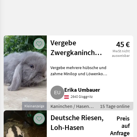
Vergebe
45 €
Zwergkaninchen-
MwSt nicht
ausweisbar
Gruppen,
Vergebe mehrere hübsche und
Löwenkopf und
zahme Minilop und Löwenkopf
Minilop
mindestens paarweise
gemeinsam ab. Haltung
Erika Umbauer
mindestens gem.
2640 Gloggnitz
Tierschutzgesetz oder größer,
gemeinsame Rammler-
Kaninchen / Hasen /
15 Tage online
Kleinanzeige
Jungkaninchen
Deutsche Riesen,
Preis
auf
Loh-Hasen
Anfrage