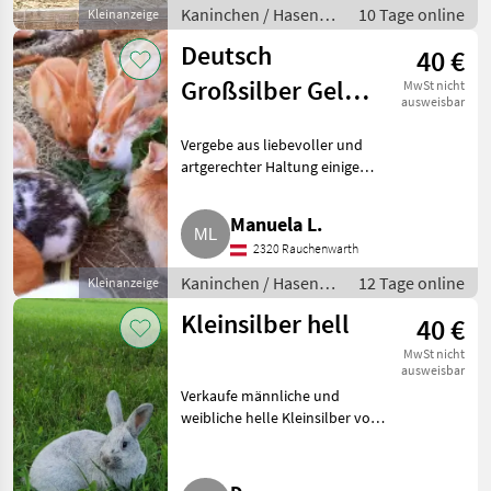
Kaninchen / Hasen /
10 Tage online
Kleinanzeige
Jungkaninchen
Deutsch
40 €
Großsilber Gelb,
MwSt nicht
ausweisbar
Scheck-Mix
Vergebe aus liebevoller und
Kaninchen
artgerechter Haltung einige
Kaninchen. Der Vater ist ein
reinrassiger Deutsch Großsilber
Manuela L.
Gelb und die Mutter Schecken,
2320 Rauchenwarth
Japaner, Rote Neus
Kaninchen / Hasen /
12 Tage online
Kleinanzeige
Jungkaninchen
Kleinsilber hell
40 €
MwSt nicht
ausweisbar
Verkaufe männliche und
weibliche helle Kleinsilber vom
Frühjahr 2026. Die Tiere sind
reinrassig und tätowiert.
Kleinsilber gehören zu den