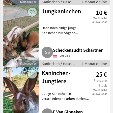
Kaninchen / Hasen /
1 Monat online
Kleinanzeige
Jungkaninchen
Jungkaninchen
10 €
MwSt nicht
ausweisbar
Habe noch einige junge
Kaninchen zur Abgabe.
Bekommen ca. 4 kg. Es sind
Männchen und Weibchen zur
Abgabe. Bei Mehrabnahme ist
Scheckenzucht Schartner
der Preis verhandelbar. Bei
7093 Jois
Interesse e
Kaninchen / Hasen /
1 Monat online
Kleinanzeige
Jungkaninchen
Kaninchen-
25 €
Jungtiere
Preis pro
Stück
MwSt nicht
Junge Kaninchen in
ausweisbar
verschiedenen Farben dürfen
ausziehen. Unsere Kaninchen
leben ganzjährig im Freiland
F Van Ginneken