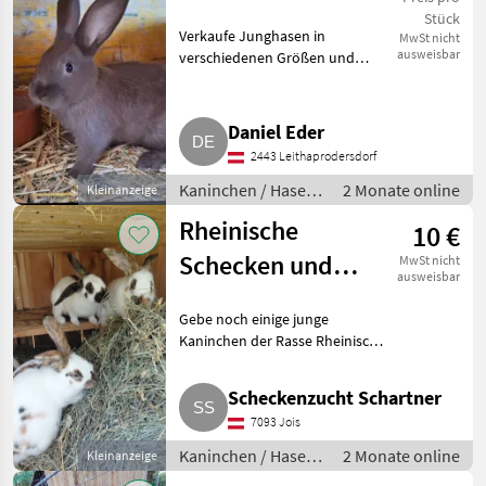
Stück
Verkaufe Junghasen in
MwSt nicht
ausweisbar
verschiedenen Größen und
Farben. Kaninchen / Hasen
Jungkaninchen
Daniel Eder
2443 Leithaprodersdorf
Kaninchen / Hasen
2 Monate online
Kleinanzeige
/ Jungkaninchen
Rheinische
10 €
Schecken und
MwSt nicht
ausweisbar
Mix-Kaninchen
Gebe noch einige junge
Kaninchen der Rasse Rheinische
Schecken und auch Mix-
Kaninchen ab. Diese
Scheckenzucht Schartner
bekommen ca. 3 bis 4 kg und
7093 Jois
werden sehr schnell zahm.
Beide Geschlech
Kaninchen / Hasen
2 Monate online
Kleinanzeige
/ Jungkaninchen