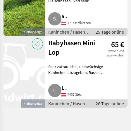
Fleischhasen. Sind sehr
zutraulich und an Kinder
gewöhnt. Immer in
S .
Außenhaltung. Mutter und
4716 Hofkirchen
Vater beide Blaue Wiener.
Können gerne jederz
Kaninchen / Hasen /
25 Tage online
Kleinanzeige
Jungkaninchen
Babyhasen Mini
65 €
Lop
MwSt nicht
ausweisbar
Sehr zutrauliche, kleinwüchsige
Kaninchen abzugeben. Rasse:
Mini Lop. Kaninchen / Hasen
Jungkaninchen
L .
4400 Steyr
Kaninchen / Hasen /
26 Tage online
Kleinanzeige
Jungkaninchen