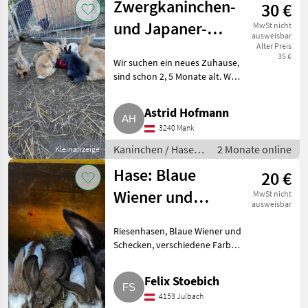
Zwergkaninchen-
30 €
und Japaner-
MwSt nicht
ausweisbar
Mixe
Alter Preis
35 €
Wir suchen ein neues Zuhause,
sind schon 2, 5 Monate alt. Wer
hat Platz für uns? Wir sind
Außenhaltung gewöhnt und
Astrid Hofmann
lieben Streicheleinheiten sowie
3240 Mank
leckere Karotten od
Kaninchen / Hasen
2 Monate online
Kleinanzeige
/ Jungkaninchen
Hase: Blaue
20 €
Wiener und
MwSt nicht
ausweisbar
Schecken,
Riesenhasen, Blaue Wiener und
verschiedene
Schecken, verschiedene Farben.
Farben
Wurf Ende März 2026. Pro Stk.
20 €. 4162 Julbach. Kaninchen /
Felix Stoebich
Hasen Jungkaninchen
4153 Julbach