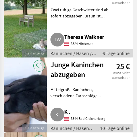
ausweisbar
Zwei ruhige Geschwister sind ab
sofort abzugeben. Braun ist
weiblich, Weiß ist männlich,
geboren am 9.6.2026. Platz vor
Preis. Liebe Grüße, Theresa und
Theresa Walkner
Familie. Kani
5324 Hintersee
Kaninchen / Hasen /
6 Tage online
Kleinanzeige
Jungkaninchen
Junge Kaninchen
25 €
abzugeben
MwSt nicht
ausweisbar
Mittelgroße Kaninchen,
verschiedene Farbschläge.
Zutraulich. Kaninchen / Hasen
Jungkaninchen
K .
8344 Bad Gleichenberg
Kaninchen / Hasen /
10 Tage online
Kleinanzeige
Jungkaninchen