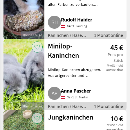
allen Farben zu verkaufen.
Diese und noch einige mehr
habe ich derzeit zu vergeben.
Rudolf Haider
Auch Vorbestellungen jederzeit
6403 Flaurling
möglich. Die sehr za
Kaninchen / Hasen /
1 Monat online
Kleinanzeige
Jungkaninchen
Minilop-
45 €
Kaninchen
Preis pro
Stück
MwSt nicht
Minilop-Kaninchen abzugeben.
ausweisbar
Aus artgerechter und
liebevoller Zucht. An Kinder
gewöhnt. Kaninchen / Hasen
Anna Pascher
Jungkaninchen
3971 St. Martin
Kaninchen / Hasen /
1 Monat online
Kleinanzeige
Jungkaninchen
Jungkaninchen
10 €
MwSt nicht
ausweisbar