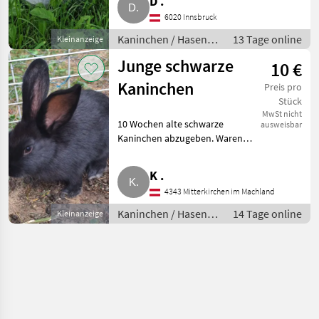
D .
kleinen Rassen und eignen s
6020 Innsbruck
Kaninchen / Hasen /
13 Tage online
Kleinanzeige
Jungkaninchen
Junge schwarze
10 €
Kaninchen
Preis pro
Stück
MwSt nicht
10 Wochen alte schwarze
ausweisbar
Kaninchen abzugeben. Waren
am 23.7.2026 10 Wochen alt.
Mutter: reinrassiger Californier.
K .
Vater: Blauer Wiener Mix.
4343 Mitterkirchen im Machland
Kaninchen / Hasen Jungkani
Kaninchen / Hasen /
14 Tage online
Kleinanzeige
Jungkaninchen