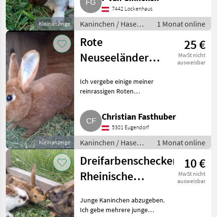
und in der Gruppe. Sie sind sehr
7442 Lockenhaus
gut sozialisiert, gut bemusk
Kaninchen / Hasen /
1 Monat online
Kleinanzeige
Jungkaninchen
Rote
25 €
Neuseeländer
MwSt nicht
ausweisbar
reinrassig
Ich vergebe einige meiner
reinrassigen Roten
Neuseeländer, Rammler,
Häsinnen und Jungtiere, Preis
Christian Fasthuber
je nach Alter ab € 25, -.
5301 Eugendorf
Kaninchen / Hasen
Jungkaninchen
Kaninchen / Hasen /
1 Monat online
Kleinanzeige
Jungkaninchen
Dreifarbenschecken,
10 €
Rheinische
MwSt nicht
ausweisbar
Schecken
Junge Kaninchen abzugeben.
Ich gebe mehrere junge