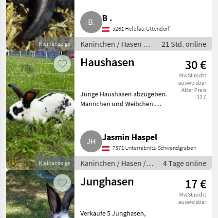
ein kleiner Bub (er ist nicht
Marktplatz
Händlerangebote
Kleinanzeigen
kastriert.). Derzeit ist er noch
B .
mit seinen Schwestern
5261 Helpfau-Uttendorf
zusammen in einem Stall
Kaninchen / Hasen /
21 Std. online
Kleinanzeige
Jungkaninchen
Haushasen
30 €
MwSt nicht
ausweisbar
Alter Preis
Junge Haushasen abzugeben.
32 €
Männchen und Weibchen.
Kaninchen / Hasen
Jungkaninchen
Jasmin Haspel
7371 Unterrabnitz-Schwendgraben
Kaninchen / Hasen /
4 Tage online
Kleinanzeige
Jungkaninchen
Junghasen
17 €
MwSt nicht
ausweisbar
Verkaufe 5 Junghasen,