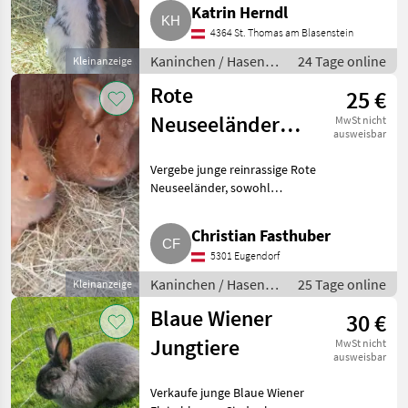
Kaninchen / Hasen
Katrin Herndl
Jungkaninchen
4364 St. Thomas am Blasenstein
Kaninchen / Hasen /
24 Tage online
Kleinanzeige
Jungkaninchen
Rote
25 €
Neuseeländer
MwSt nicht
ausweisbar
Jungtiere
Vergebe junge reinrassige Rote
Neuseeländer, sowohl
männliche als auch weibliche
Tiere, ab € 25, - pro Stk., je nach
Christian Fasthuber
Alter. Kaninchen / Hasen
5301 Eugendorf
Jungkaninchen
Kaninchen / Hasen /
25 Tage online
Kleinanzeige
Jungkaninchen
Blaue Wiener
30 €
Jungtiere
MwSt nicht
ausweisbar
Verkaufe junge Blaue Wiener