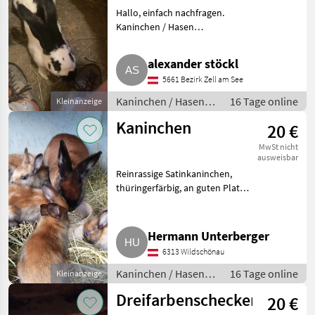
Hallo, einfach nachfragen.
Kaninchen / Hasen
Jungkaninchen
alexander stöckl
5661 Bezirk Zell am See
Kaninchen / Hasen /
16 Tage online
Kleinanzeige
Jungkaninchen
Kaninchen
20 €
MwSt nicht
ausweisbar
Reinrassige Satinkaninchen,
thüringerfärbig, an guten Platz
zu verkaufen, bei mehreren
Tieren Sonderpreis. Kaninchen /
Hasen Jungkaninchen
Hermann Unterberger
6313 Wildschönau
Kaninchen / Hasen /
16 Tage online
Kleinanzeige
Jungkaninchen
Dreifarbenschecken
20 €