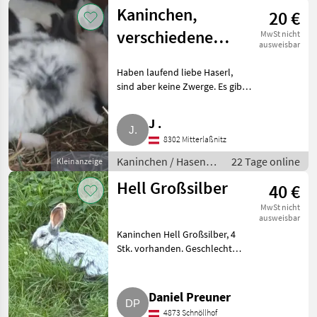
Jungkaninchen
Kaninchen,
20 €
verschiedene
MwSt nicht
ausweisbar
Farben,
Haben laufend liebe Haserl,
Männchen und
sind aber keine Zwerge. Es gibt
Weibchen
Männchen und Weibchen in
vielen verschiedenen Farben.
J .
8.302 Nestelbach bei Graz.
8302 Mitterlaßnitz
Mitnahme Nähe Autobahnab
Kaninchen / Hasen /
22 Tage online
Kleinanzeige
Jungkaninchen
Hell Großsilber
40 €
MwSt nicht
ausweisbar
Kaninchen Hell Großsilber, 4
Stk. vorhanden. Geschlecht
unbekannt, da freilaufend.
Kaninchen / Hasen
Jungkaninchen
Daniel Preuner
4873 Schnöllhof