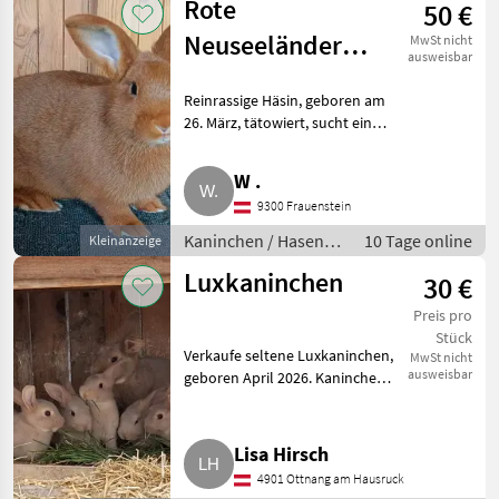
Rote
50 €
Neuseeländer
MwSt nicht
ausweisbar
Häsin
Reinrassige Häsin, geboren am
26. März, tätowiert, sucht ein
neues Zuhause. „Da mir meine
Tiere sehr am Herzen liegen
W .
und es sich um Lebewesen
9300 Frauenstein
handelt, werde ich vor
Kaninchen / Hasen /
10 Tage online
Kleinanzeige
Jungkaninchen
Luxkaninchen
30 €
Preis pro
Stück
Verkaufe seltene Luxkaninchen,
MwSt nicht
ausweisbar
geboren April 2026. Kaninchen /
Hasen Jungkaninchen
Lisa Hirsch
4901 Ottnang am Hausruck