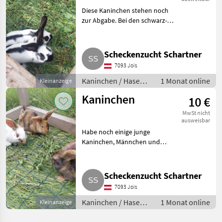
Diese Kaninchen stehen noch
zur Abgabe. Bei den schwarz-
weißen sind Männchen und
Weibchen dabei, bei den rein
schwarzen sind beides Mädels.
Scheckenzucht Schartner
Bei Interesse oder Fragen
7093 Jois
Kaninchen / Hasen /
1 Monat online
Kleinanzeige
Jungkaninchen
Kaninchen
10 €
MwSt nicht
ausweisbar
Habe noch einige junge
Kaninchen, Männchen und
Weibchen, zur Abgabe. Je 10 €.
Unterschiedliche Größen.
Bekommen zwischen 3 und 4
Scheckenzucht Schartner
kg. Kaninchen / Hasen
7093 Jois
Jungkaninchen
Kaninchen / Hasen /
1 Monat online
Kleinanzeige
Jungkaninchen