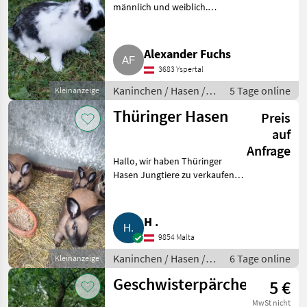
männlich und weiblich.
Kaninchen / Hasen
Jungkaninchen
Alexander Fuchs
3683 Yspertal
Kaninchen / Hasen /
5 Tage online
Kleinanzeige
Jungkaninchen
Thüringer Hasen
Preis
auf
Anfrage
Hallo, wir haben Thüringer
Hasen Jungtiere zu verkaufen.
Kaninchen / Hasen
Jungkaninchen
H .
9854 Malta
Kaninchen / Hasen /
6 Tage online
Kleinanzeige
Jungkaninchen
Geschwisterpärchen
5 €
MwSt nicht