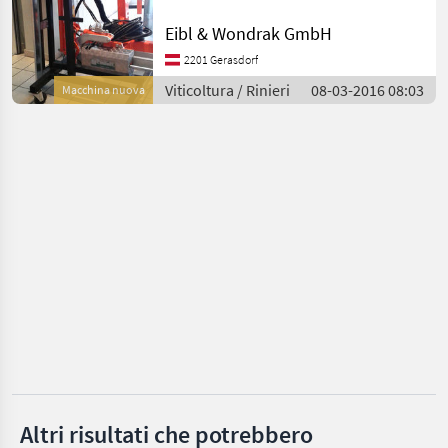
Tragerahmen mit
Ero
Eibl & Wondrak GmbH
hydraulischer Höhen-,
Seiten-,
2201 Gerasdorf
Binger
Neigungsverstellung, mit
Viticoltura / Rinieri
08-03-2016 08:03
Macchina nuova
Anbaurahmen für
Pellenc
Fronthydra
Clemens
Conpexim
Mostra
tutti 9
MARKETPLACE
Offerte dei
Marketplace
Annunci
rivenditori
Altri risultati che potrebbero