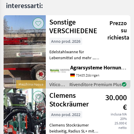
interessarti:
Sonstige
Prezzo
VERSCHIEDENE
su
richiesta
Anno prod. 2026
Edelstahlwanne für
Lebensmittel und mehr ...
Einachser / Tandem /
Agrarsysteme Hornung GmbH & Co. KG
Tridem Zweiachser mit
Drehschemel Sagen Sie uns
73485 Zöbingen
was Sie möchten Größe /
Viticoltura
Rivenditore Premium Plus
Macchina nuova
Breifung / Zubehör, dann
/
Clemens
be
30.000
Sonstige
Stockräumer
€
Anno prod. 2022
inclusa IVA
20%
25.000 €
Clemens Stockräumer
netto
beidseitig, Radius SL+ mit