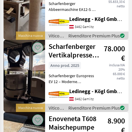
55.833,33 €
Scharfenberger
netto
Abbeermaschine EA12-S mit
Rollensortierer und
Ledinegg - Kögl GmbH - Obst- und Weinbautechnik
Quetschwalze – Präzision
und Flexibilität für die
8462 Gamlitz
Traubenverarbeitung -
Viticoltura
Rivenditore Premium Plus
Macchina nuova
Vorführmaschine
/
Scharfenberger
Beschreibung:
78.000
Scharfenberger
Vertikalpresse
€
EV 12
Anno prod. 2025
inclusa IVA
20%
65.000 €
Scharfenberger Europress
netto
EV 12 – Moderne
hydraulische Vertikalpresse
Ledinegg - Kögl GmbH - Obst- und Weinbautechnik
für hochwertige
Weinverarbeitung
8462 Gamlitz
Beschreibung: Die
Viticoltura
Rivenditore Premium Plus
Macchina nuova
Scharfenberger Europress
/
Enoveneta T608
EV 12 ist eine h
8.900
Scharfenberger
Maischepumpe
€