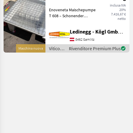
inclusa IVA
Enoveneta Maischepumpe
20%
7.416,67 €
T 608 – Schonender
netto
Maischetransport mit
Exzenterschnecken-
Ledinegg - Kögl GmbH - Obst- und Weinbautechnik
Technologie, Baujahr 2026
Beschreibung: Die
8462 Gamlitz
Enoveneta Maischepumpe
Viticoltura
Rivenditore Premium Plus
Macchina nuova
T 608 aus dem
/
Enoveneta