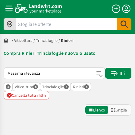
Sfoglia le offerte
/
Viticoltura
/
Trinciafoglie
/
Rinieri
Compra Rinieri Trinciafoglie nuovo o usato
Ecco come viene ordinato su Landwirt.com
Filtri
x
x
x
x
Viticoltura
Trinciafoglie
Rinieri
x
Cancella tutti i filtri
Elenco
Griglia