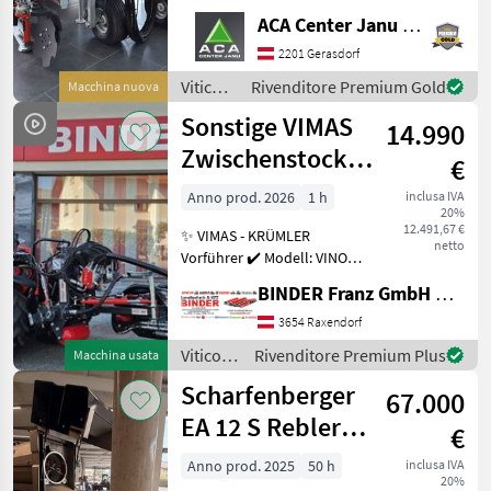
Zinkenkreisel, SB 2
ACA Center Janu GmbH
Geräteträger, Aushub
hydraulisch Links und
2201 Gerasdorf
Rechts, Arbeitsbreite 2400 -
Viticoltura
Rivenditore Premium Gold
Macchina nuova
3400 mm, inkl. Ventilblock
/
Sonstige VIMAS
14.990
Clemens
Zwischenstock-
€
KRÜMLER
Anno prod. 2026
1 h
inclusa IVA
20%
12.491,67 €
✨ VIMAS - KRÜMLER
netto
Vorführer ✔️ Modell: VINO -
Version HeavyDuty ✔️ in
BINDER Franz GmbH & CoKG
serienmäßiger Ausführung
✔️ Heckanbau - einseitig ✔️
3654 Raxendorf
Hohe
Viticoltura
Rivenditore Premium Plus
Macchina usata
Arbeitsgeschwindigkeit bis
/
Scharfenberger
zu 5, 5
67.000
Sonstige
EA 12 S Rebler +
€
Rollensortierer
Anno prod. 2025
50 h
inclusa IVA
20%