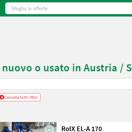
Sfoglia le offerte
nuovo o usato in Austria / S
x
Cancella tutti i filtri
RolX EL-A 170