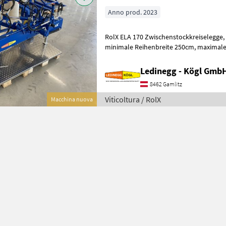
Anno prod. 2023
RolX ELA 170 Zwischenstockkreiselegge, Frontanbau, 540 U/min,
minimale Reihenbreite 250cm, maximale Ausladung mitte Traktor 170
cm, maximale Arbeitsbreite (alle 4 Kr
Ledinegg - Kögl GmbH
8462 Gamlitz
Viticoltura / RolX
Macchina nuova