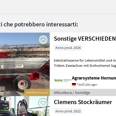
ati che potrebbero interessarti:
Sonstige VERSCHIEDE
Anno prod. 2026
Edelstahlwanne für Lebensmittel und meh
Tridem Zweiachser mit Drehschemel Sag
Größe / Breifung / Zubehör, dann be
Agrarsysteme Hornun
73485 Zöbingen
Viticoltura / Sonstige
Macchina nuova
Clemens Stockräumer
Anno prod. 2022