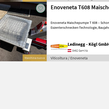
Enoveneta T608 Maisc
Enoveneta Maischepumpe T 608 – Schon
Exzenterschnecken-Technologie, Baujahr 2026 Beschreibung: Die
Enoveneta Maischepumpe T 608 aus de
Ledinegg - Kögl GmbH
8462 Gamlitz
Viticoltura / Enoveneta
Macchina nuova