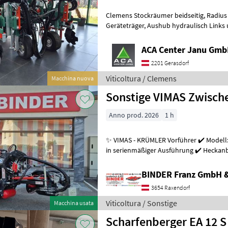
Clemens Stockräumer beidseitig, Radius SL+ mit Zinkenkreisel, SB 2
Geräteträger, Aushub hydraulisch Links und Rechts, Arbeitsbreite
2400 - 3400 mm, inkl. Ventilblock
ACA Center Janu Gm
2201 Gerasdorf
Viticoltura / Clemens
Macchina nuova
Sonstige VIMAS Zwisc
Anno prod. 2026
1 h
✨ VIMAS - KRÜMLER Vorführer ✔️ Modell:
in serienmäßiger Ausführung ✔️ Heckanba
Arbeitsgeschwindigkeit bis zu 5, 5
BINDER Franz GmbH 
3654 Raxendorf
Viticoltura / Sonstige
Macchina usata
Scharfenberger EA 12 S