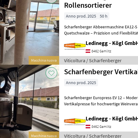
Rollensortierer
Anno prod. 2025
50 h
Scharfenberger Abbeermaschine EA12-S 
Quetschwalze – Präzision und Flexibilitä
- Vorführmaschine Beschreibung:
Ledinegg - Kögl GmbH
8462 Gamlitz
Viticoltura / Scharfenberger
Macchina nuova
Scharfenberger Vertika
Anno prod. 2025
Scharfenberger Europress EV 12 – Moder
Vertikalpresse für hochwertige Weinverarbeitung Besch
Scharfenberger Europress EV 12 ist eine 
Ledinegg - Kögl GmbH
8462 Gamlitz
Viticoltura / Scharfenberger
Macchina nuova