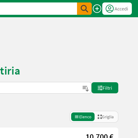
Accedi
tiria
Filtri
Elenco
Griglia
10.700 €