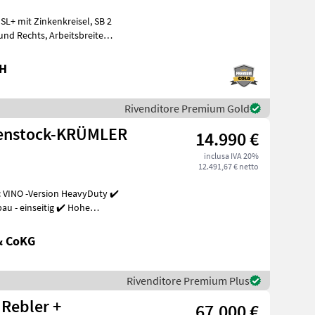
bH
Rivenditore Premium Gold
henstock-KRÜMLER
14.990 €
inclusa IVA 20%
12.491,67 € netto
 VINO -Version HeavyDuty ✔️
u - einseitig ✔️ Hohe
& CoKG
Rivenditore Premium Plus
 Rebler +
67.000 €