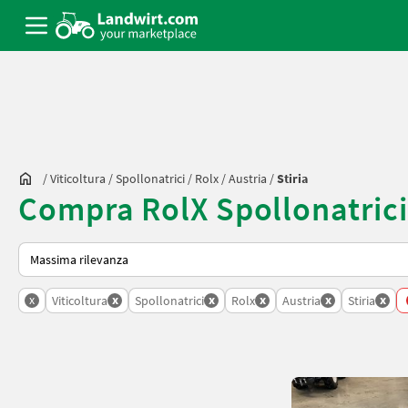
/
Viticoltura
/
Spollonatrici
/
Rolx
/
Austria
/
Stiria
Compra RolX Spollonatrici 
Ecco come viene ordinato su Landwirt.com
x
x
x
x
x
x
Viticoltura
Spollonatrici
Rolx
Austria
Stiria