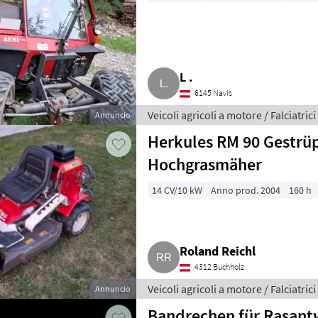
L .
6145 Navis
Veicoli agricoli a motore / Falciatrici
Annuncio
Herkules RM 90 Gestrü
Hochgrasmäher
14 CV/10 kW
Anno prod. 2004
160 h
Roland Reichl
4312 Buchholz
Veicoli agricoli a motore / Falciatrici
Annuncio
Bandrechen für Rasan