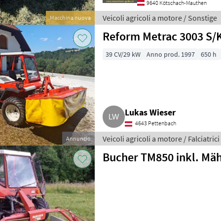
9640 Kötschach-Mauthen
Veicoli agricoli a motore / Sonstige
Macchina nuova
Reform Metrac 3003 S/K
39 CV/29 kW
Anno prod. 1997
650 h
Lukas Wieser
4643 Pettenbach
Veicoli agricoli a motore / Falciatrici
Annuncio
Bucher TM850 inkl. Mä