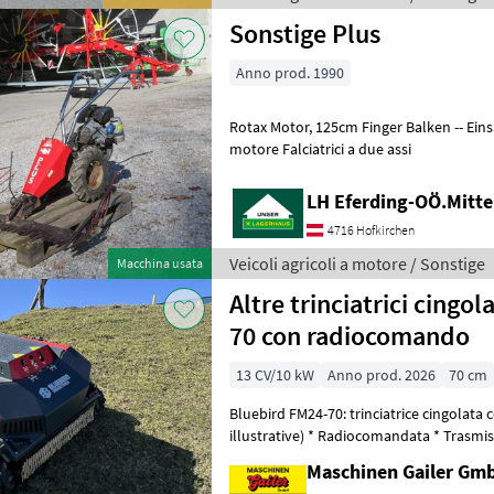
Sonstige Plus
Anno prod. 1990
Rotax Motor, 125cm Finger Balken -- Einsatzbereit Veicoli agricoli a
motore Falciatrici a due assi
LH Eferding-OÖ.Mitte
4716 Hofkirchen
Veicoli agricoli a motore / Sonstige
Macchina usata
Altre trinciatrici cingo
70 con radiocomando
13 CV/10 kW
Anno prod. 2026
70 cm
Bluebird FM24-70: trinciatrice cingolata
illustrative) * Radiocomandata * Trasmissione cingolata * Propulsione
ibrida (benzina/elettrica) *
Maschinen Gailer Gm