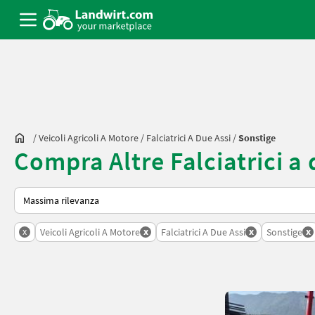
/
Veicoli Agricoli A Motore
/
Falciatrici A Due Assi
/
Sonstige
Compra Altre Falciatrici a
Ecco come viene ordinato su Landwirt.com
x
x
x
x
Veicoli Agricoli A Motore
Falciatrici A Due Assi
Sonstige