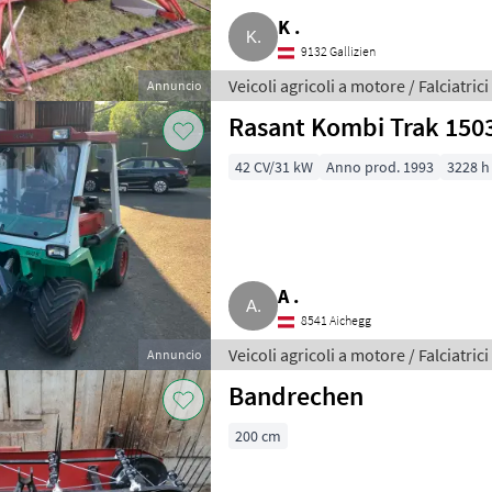
K .
9132 Gallizien
Veicoli agricoli a motore / Falciatrici
Annuncio
Rasant Kombi Trak 150
42 CV/31 kW
Anno prod. 1993
3228 h
A .
8541 Aichegg
Veicoli agricoli a motore / Falciatrici
Annuncio
Bandrechen
200 cm