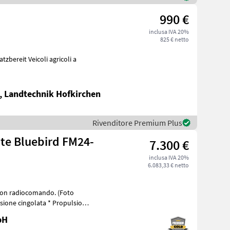
990 €
inclusa IVA 20%
825 € netto
, Landtechnik Hofkirchen
Rivenditore Premium Plus
late Bluebird FM24-
7.300 €
inclusa IVA 20%
6.083,33 € netto
 con radiocomando. (Foto
bH