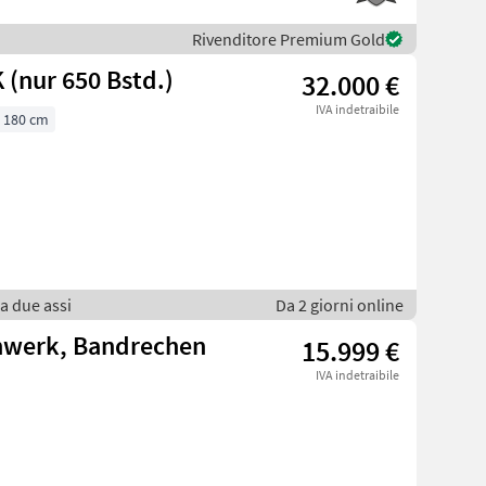
Rivenditore Premium Gold
 (nur 650 Bstd.)
32.000 €
IVA indetraibile
180 cm
 a due assi
Da 2 giorni online
hwerk, Bandrechen
15.999 €
IVA indetraibile