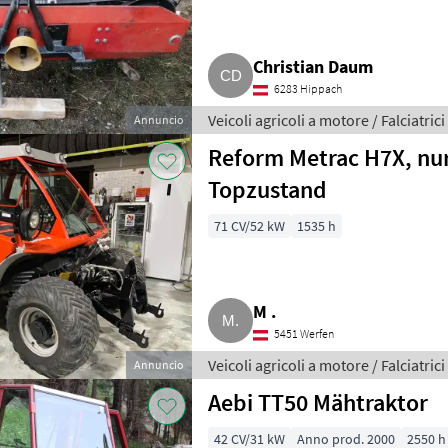
Christian Daum
6283 Hippach
Veicoli agricoli a motore / Falciatrici
Annuncio
Reform Metrac H7X, nur
Topzustand
71 CV/52 kW
1535 h
M .
5451 Werfen
Veicoli agricoli a motore / Falciatrici
Annuncio
Aebi TT50 Mähtraktor
42 CV/31 kW
Anno prod. 2000
2550 h