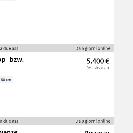
 a due assi
Da 5 giorni online
pp- bzw.
5.400 €
IVA indetraibile
80 cm
 a due assi
Da 8 giorni online
twanze
Prezzo su