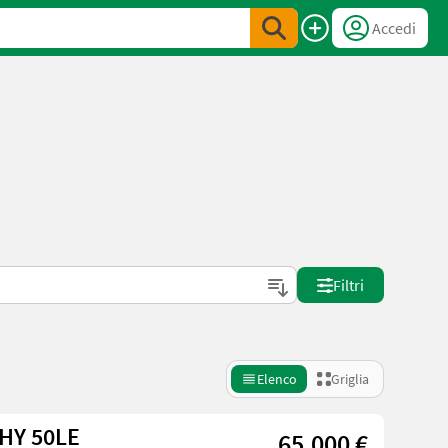
Accedi
Filtri
Elenco
Griglia
HY 50LE
65.000 €