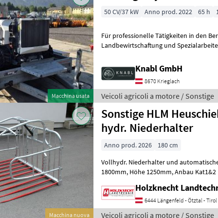
50 CV/37 kW
Anno prod. 2022
65 h
Für professionelle Tätigkeiten in den Be
Landbewirtschaftung und Spezialarbeite
Bedingungen entwickelt. Als multifunkti
Knabl GmbH
8670 Krieglach
Veicoli agricoli a motore / Sonstige
Macchina usata
Sonstige HLM Heuschie
hydr. Niederhalter
Anno prod. 2026
180 cm
Vollhydr. Niederhalter und automatisch
1800mm, Höhe 1250mm, Anbau Kat1&2 10 Stk. Löffelzinken länge
1400mm Zinken (1xDW Steuergerät erfo
Holzknecht Landtech
6444 Längenfeld - Ötztal - Tirol
Veicoli agricoli a motore / Sonstige
Macchina nuova