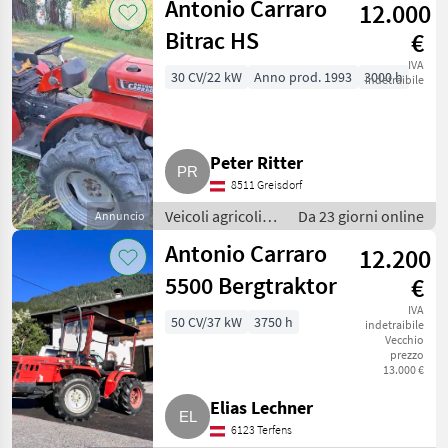
Antonio Carraro
12.000
motore
Bitrac HS
€
IVA
30 CV/22 kW
Anno prod. 1993
3000 h
indetraibile
Peter Ritter
8511 Greisdorf
Veicoli agricoli a
Da 23 giorni online
Annuncio
motore / Carri a
Antonio Carraro
12.200
motore
5500 Bergtraktor
€
IVA
50 CV/37 kW
3750 h
indetraibile
Vecchio
prezzo
13.000 €
Elias Lechner
6123 Terfens