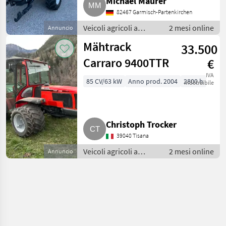
Michael Maurer
82467 Garmisch-Partenkirchen
Veicoli agricoli a
2 mesi online
Annuncio
motore / Carri a
Mähtrack
33.500
motore
Carraro 9400TTR
€
IVA
85 CV/63 kW
Anno prod. 2004
2800 h
indetraibile
Christoph Trocker
39040 Tisana
Veicoli agricoli a
2 mesi online
Annuncio
motore / Carri a
motore