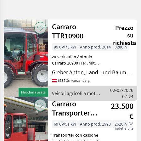
Affina
la
ricerca
Carraro
Prezzo
TTR10900
su
Categoria
Paese
Filtri
4
richiesta
99 CV/73 kW
Anno prod. 2014
3280 h
Mostra
zu verkaufen Antonio
PERCORSO
Reimposta
12
ATTUALE
Carraro 10900TTR , mit
risultati
3280 Betriebsstunden,
Greber Anton, Land- und Baumaschinentechnik
Settore
Baujahr 2014, super
agricolo
6867 Schwarzenberg
Zustand, Preis auf Anfrage
Veicoli
telefonisch melden!!!!
02-02-2026
Agricoli
Macchina usata
Veicoli agricoli a motore
Diesel, trazione integrale,
A
07:24
/ Carraro
Motore
sed
Carraro
23.500
Carri A
Transporter
Motore
€
Cargo 80
Carraro
69 CV/51 kW
Anno prod. 1998
2620 h
IVA
indetraibile
SCEGLI
Transporter con cassone
CATEGORIA