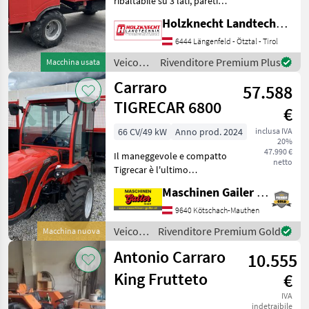
ribaltabile su 3 lati, pareti di
attacco da 2, 9x1, 8 m
Holzknecht Landtechnik GmbH.
Carraro
Cabina chiusa, versione 40
km/h Pneumatici larghi
6444 Längenfeld - Ötztal - Tirol
Mercedes
anteriori e posteriori Albero
Veicoli
Rivenditore Premium Plus
Macchina usata
card
agricoli
Carraro
Reform
57.588
a
motore
TIGRECAR 6800
€
Aebi
/
Carraro
66 CV/49 kW
Anno prod. 2024
inclusa IVA
20%
Lindner
47.990 €
Il maneggevole e compatto
netto
Tigrecar è l'ultimo
Caron
trasportatore di medie
Maschinen Gailer GmbH
prestazioni di Antonio
Mostra
Carraro. Oltre ad un nuovo
9640 Kötschach-Mauthen
tutti
stile slanciato, offre al
Veicoli
Rivenditore Premium Gold
16
Macchina nuova
conducente una posiz
agricoli
Antonio Carraro
10.555
a
MARKETPLACE
motore
King Frutteto
€
Offerte dei
/
Marketplace
Annunci
rivenditori
IVA
Carraro
indetraibile