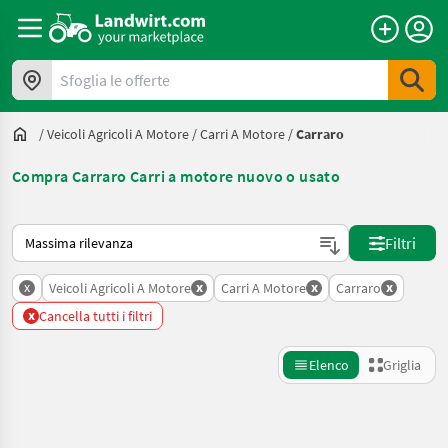
Sfoglia le offerte
/
Veicoli Agricoli A Motore
/
Carri A Motore
/
Carraro
Compra Carraro Carri a motore nuovo o usato
Ecco come viene ordinato su Landwirt.com
Filtri
x
x
x
x
Veicoli Agricoli A Motore
Carri A Motore
Carraro
x
Cancella tutti i filtri
Elenco
Griglia