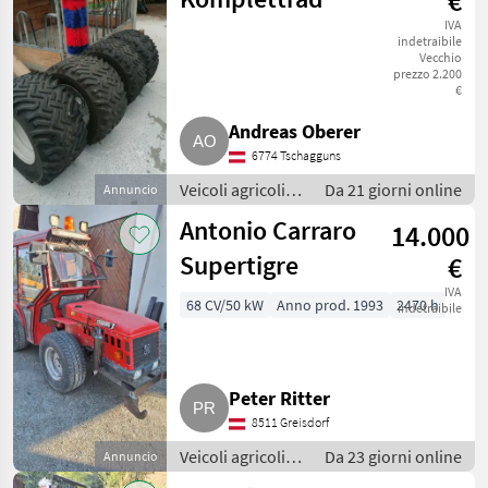
€
IVA
indetraibile
Vecchio
prezzo 2.200
€
Andreas Oberer
6774 Tschagguns
Veicoli agricoli a
Da 21 giorni online
Annuncio
motore / Carri a
Antonio Carraro
14.000
motore
Supertigre
€
IVA
68 CV/50 kW
Anno prod. 1993
2470 h
indetraibile
Peter Ritter
8511 Greisdorf
Veicoli agricoli a
Da 23 giorni online
Annuncio
motore / Carri a