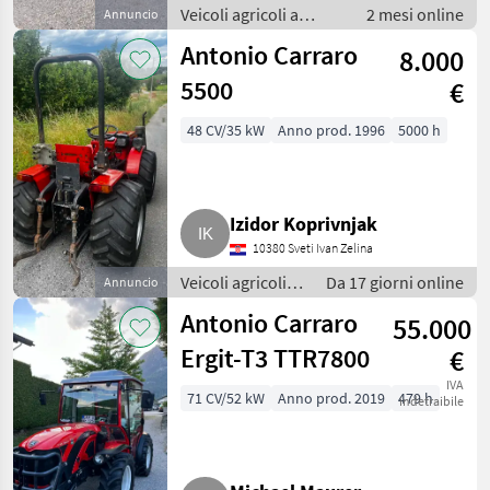
Veicoli agricoli a
2 mesi online
Annuncio
motore / Carri a
Antonio Carraro
8.000
motore
5500
€
48 CV/35 kW
Anno prod. 1996
5000 h
Izidor Koprivnjak
10380 Sveti Ivan Zelina
Veicoli agricoli a
Da 17 giorni online
Annuncio
motore / Carri a
Antonio Carraro
55.000
motore
Ergit-T3 TTR7800
€
IVA
71 CV/52 kW
Anno prod. 2019
479 h
indetraibile