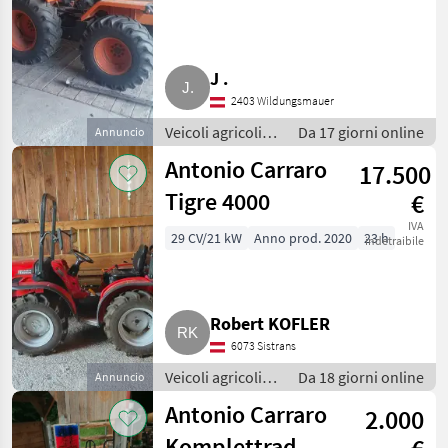
J .
2403 Wildungsmauer
Veicoli agricoli a
Da 17 giorni online
Annuncio
motore / Carri a
Antonio Carraro
17.500
motore
Tigre 4000
€
IVA
29 CV/21 kW
Anno prod. 2020
23 h
indetraibile
Robert KOFLER
6073 Sistrans
Veicoli agricoli a
Da 18 giorni online
Annuncio
motore / Carri a
Antonio Carraro
2.000
motore
Komplettrad