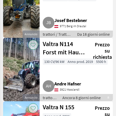
Josef Bestebner
9771 Berg im Drautal
trattori / Trattori
Da 18 giorni online
Annuncio
forestali
Valtra N114
Prezzo
su
Forst mit Hauer
richiesta
Bionic 130
130 CV/96 kW
Anno prod. 2019
5500 h
Andre Hafner
8921 Mooslandl
trattori /
Ancora 8 giorni online
Annuncio
R
Trattori
Valtra N 155
Prezzo
forestali
su