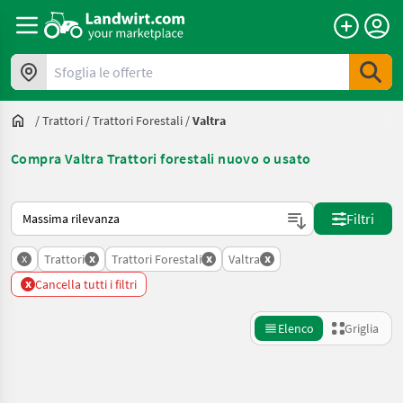
Sfoglia le offerte
/
Trattori
/
Trattori Forestali
/
Valtra
Compra Valtra Trattori forestali nuovo o usato
Ecco come viene ordinato su Landwirt.com
Filtri
x
x
x
x
Trattori
Trattori Forestali
Valtra
x
Cancella tutti i filtri
Elenco
Griglia