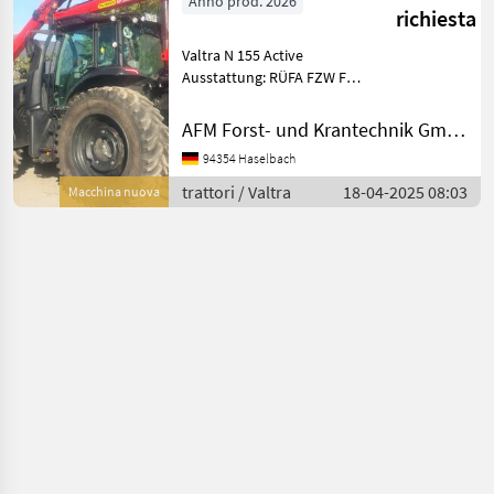
Anno prod. 2026
richiesta
Valtra N 155 Active
Ausstattung: RÜFA FZW FH
Mit oder ohne Kranaufbau
Cambio PowerShift, Sedile a
AFM Forst- und Krantechnik GmbH
sospensione pneumatica,
94354 Haselbach
Dispositivo di retromarcia, :
Cambio Power
trattori / Valtra
18-04-2025 08:03
Macchina nuova