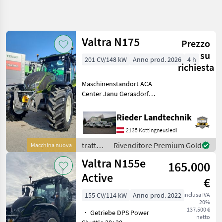
Affina
la
ricerca
Valtra N175
Prezzo
su
201 CV/148 kW
Anno prod. 2026
4 h
Categoria
Paese
Filtri
4
richiesta
Maschinenstandort ACA
Mostra
PERCORSO
Center Janu Gerasdorf
Reimposta
6
ATTUALE
64262700 N175D 1 146.467,
risultati
Settore
00 36104600 Unterlenker
Rieder Landtechnik
agricolo
Fanghaken Kat 3 36104800
2135 Kottingneusiedl
Unterlenker mechan
Trattori
trattori
Rivenditore Premium Gold
Macchina nuova
Trattori
/ Valtra
Forestali
Valtra N155e
165.000
Valtra
Active
€
SCEGLI
155 CV/114 kW
Anno prod. 2022
inclusa IVA
CATEGORIA
20%
137.500 €
・ Getriebe DPS Power
Valtra
netto