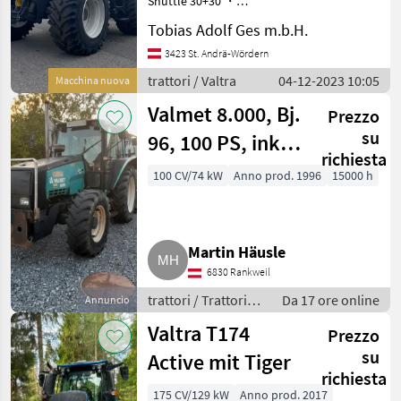
Shuttle 30+30 ・
Motorvorwärmung ・
Tobias Adolf Ges m.b.H.
HSM
Industrievorderachse 4WD
mit HiLock
3423 St. Andrä-Wördern
Welte
Differentialsperre und
trattori / Valtra
04-12-2023 10:05
Macchina nuova
Lenkwinkelsensor ・
Stahltank ・
Valmet 8.000, Bj.
Pfanzelt
Prezzo
Druckluftbeschaf
su
96, 100 PS, inkl.
Equus
richiesta
Seilwinde T80
100 CV/74 kW
Anno prod. 1996
15000 h
Binderberger
Mostra
tutti 7
Martin Häusle
6830 Rankweil
MARKETPLACE
trattori / Trattori
Da 17 ore online
Annuncio
Offerte dei
forestali
Marketplace
Annunci
rivenditori
Valtra T174
Prezzo
su
Active mit Tiger
richiesta
175 CV/129 kW
Anno prod. 2017