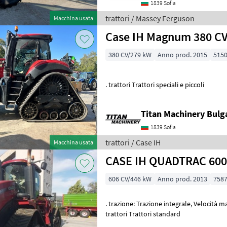
1839 Sofia
trattori / Massey Ferguson
Macchina usata
Case IH Magnum 380 C
380 CV/279 kW
Anno prod. 2015
5150
. trattori Trattori speciali e piccoli
Titan Machinery Bulg
1839 Sofia
trattori / Case IH
Macchina usata
CASE IH QUADTRAC 600
606 CV/446 kW
Anno prod. 2013
7587
. trazione: Trazione integrale, Velocità massima in km/h: 40 km/h
trattori Trattori standard