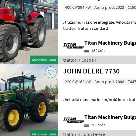
400 CV/294 kW
Anno prod. 2022
1180
. trazione: Trazione integrale, Velocità massima in km/h: 50 km/h
trattori Trattori standard
Titan Machinery Bulg
1839 Sofia
trattori / Case IH
Macchina usata
JOHN DEERE 7730
220 CV/162 kW
Anno prod. 2008
7447
. Velocità massima in km/h: 40 km/h trat
Titan Machinery Bulg
1839 Sofia
trattori / John Deere
Macchina usata