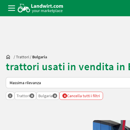
/
Trattori
/
Bulgaria
trattori usati in vendita in
Ecco come viene ordinato su Landwirt.com
x
x
x
x
Trattori
Bulgaria
Cancella tutti i filtri