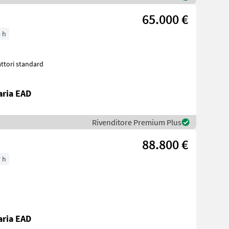
65.000 €
 h
attori standard
aria EAD
Rivenditore Premium Plus
88.800 €
 h
aria EAD