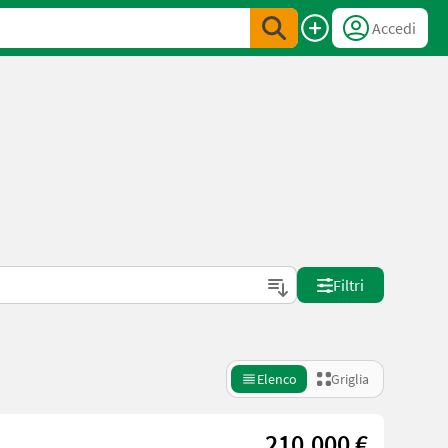
Accedi
Filtri
Elenco
Griglia
210.000 €