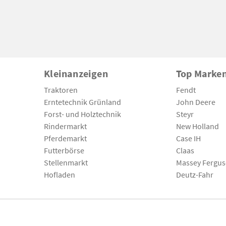
Kleinanzeigen
Top Marke
Traktoren
Fendt
Erntetechnik Grünland
John Deere
Forst- und Holztechnik
Steyr
Rindermarkt
New Holland
Pferdemarkt
Case IH
Futterbörse
Claas
Stellenmarkt
Massey Fergu
Hofladen
Deutz-Fahr