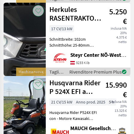
Gras
e
Herkules
5.250
macchine
da
RASENTRAKTOR
€
giardinaggio
HT 102-21 HD
/
17 CV/13 kW
inclusa IVA
20%
NEO
Husqvarna
4.375 €
Schnittbreite: 102cm
netto
Schnitthöhe: 25-80mm
Getriebe: Hydrostat
Steyr Center NÖ-West - Standort Kilb
Fangbox: 320l Tagliaerba e
macchine da giardinaggio
3233 Kilb
Trattorino da prato
Tagliaerba
Rivenditore Premium Plus
Macchina nuova
e
Husqvarna Rider
15.990
macchine
da
P 524X EFI a
€
giardinaggio
trazione
/
21 CV/15 kW
Anno prod. 2025
5 h
inclusa IVA
20%
integrale con
Herkules
13.325 €
Husqvarna Rider P524X EFI
piatto di taglio
netto
con - Motore Kawasaki
137X, modello
bicilindrico FX730V a
MAUCH Gesellschaft m.b.H. & Co.KG
iniezione diretta - Trazione