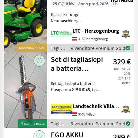
25 CV/18 kW
Anno prod. 2026
1 h
Klassifizierung:
Neumaschine;
Arbeitsbreite: 1.22;
LTC - Herzogenburg
Reifentyp: Pneumatische
Art; Reifengröße: 26x12.00
3130 Herzogenburg
-12; Differenzialsperre: Ja;
Tagliaerba
Rivenditore Premium Gold
Macchina nuova
Weitere
e
Set di tagliasiepi
Maschinenmerkmale: Zum
329 €
macchine
Ver
da
a batteria
inclusa IVA
giardinaggio
20%
Husqvarna 215
/ John
274,17 €
netto
Set tagliasiepi a batteria
iHD45
Deere
Husqvarna 215 iHD45, tipo
di motore: brushless,
lunghezza lama: 45 cm,
Landtechnik Villach GmbH
peso: 3, 2 kg, dotazione:
pannello di controllo
9500 Villach
digitale, modalità s
Tagliaerba
Rivenditore Premium Gold
Macchina usata
e
EGO AKKU
289 €
macchine