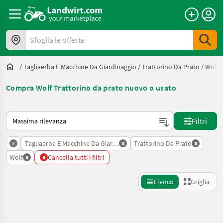
Sfoglia le offerte
/
Tagliaerba E Macchine Da Giardinaggio
/
Trattorino Da Prato
/
Wolf
Compra Wolf Trattorino da prato nuovo o usato
Ecco come viene ordinato su Landwirt.com
Filtri
x
x
x
Tagliaerba E Macchine Da Giardinaggio
Trattorino Da Prato
x
x
Wolf
Cancella tutti i filtri
Elenco
Griglia