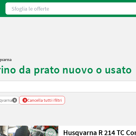
Sfoglia le offerte
qvarna
ino da prato nuovo o usato
x
x
qvarna
Cancella tutti i filtri
Husqvarna R 214 TC Co