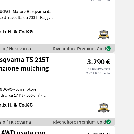
NUOVO - Motore Husqvarna da
o di raccolta da 200 l - Raggio
.b.H. & Co.KG
gio / Husqvarna
Rivenditore Premium Gold
usqvarna TS 215T
3.290 €
funzione mulching
inclusa IVA 20%
2.741,67 € netto
on motore
di circa 17 PS - 586 cm³ -
.b.H. & Co.KG
gio / Husqvarna
Rivenditore Premium Gold
 AWD usata con