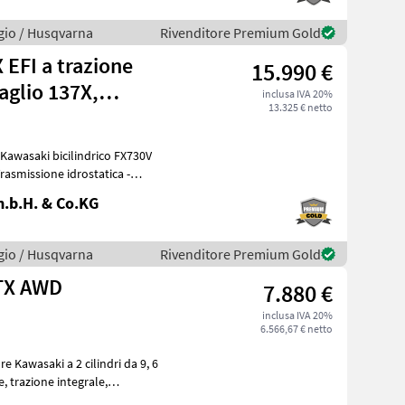
gio / Husqvarna
Rivenditore Premium Gold
 EFI a trazione
15.990 €
taglio 137X,
inclusa IVA 20%
13.325 € netto
one
Kawasaki bicilindrico FX730V
Trasmissione idrostatica -
.b.H. & Co.KG
gio / Husqvarna
Rivenditore Premium Gold
6TX AWD
7.880 €
inclusa IVA 20%
6.566,67 € netto
Kawasaki a 2 cilindri da 9, 6