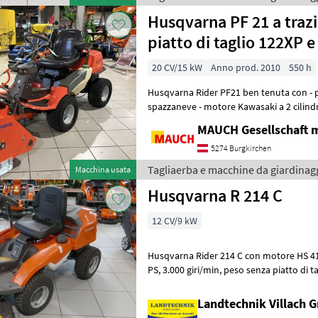
Husqvarna PF 21 a trazi
piatto di taglio 122XP 
20 CV/15 kW
Anno prod. 2010
550 h
Husqvarna Rider PF21 ben tenuta con - pi
spazzaneve - motore Kawasaki a 2 cilindri
integrale - sollevamento idraulico
MAUCH Gesellschaft m
5274 Burgkirchen
Tagliaerba e macchine da giardinag
Macchina usata
Husqvarna R 214 C
12 CV/9 kW
Husqvarna Rider 214 C con motore HS 413AE, potenza: 8, 4 kW
PS, 3.000 giri/min, peso senza piatto di taglio: 228 kg, piatto di taglio:
94 cm, dotazioni: sterzo
Landtechnik Villach