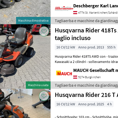
Deschberger Karl La
4774 St. Marienkirchen/Schärd
Tagliaerba e macchine da giardinag
Macchina dimostrativa
Husqvarna Rider 418Ts 
taglio incluso
16 CV/12 kW
Anno prod. 2013
555 h
Husqvarna Rider 418TS AWD con - trazion
Kawasaki a 2 cilindri - sollevamento idrau
cm - Servosterzo - Recente revi
MAUCH Gesellschaft m
5274 Burgkirchen
Tagliaerba e macchine da giardinag
Macchina usata
Husqvarna Rider 216 T
16 CV/12 kW
Anno prod. 2025
4 h
- Schnittbreite: 103 cm - Schnitthöhe, min: 25 mm - Schnitthöhe, max: