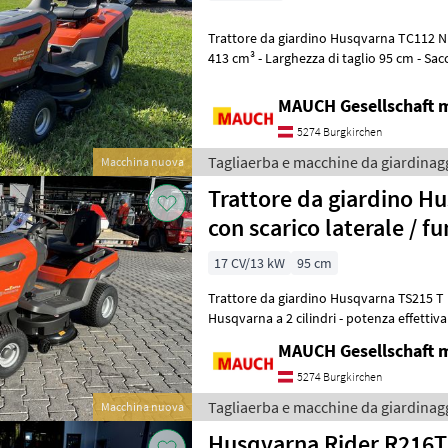
Trattore da giardino Husqvarna TC112 
413 cm³ - Larghezza di taglio 95 cm - Sacc
di sterzata molto ridotto
MAUCH Gesellschaft m
5274 Burgkirchen
Tagliaerba e macchine da giardinag
Macchina nuova
Trattore da giardino H
con scarico laterale / 
17 CV/13 kW
95 cm
Trattore da giardino Husqvarna TS215 T NUOVO - c
Husqvarna a 2 cilindri - potenza effettiva 
trasmissione idrostatica - piatto d
MAUCH Gesellschaft m
5274 Burgkirchen
Tagliaerba e macchine da giardinag
Macchina nuova
Husqvarna Rider R216T