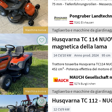
75 mm - Tiefenführungsrollen - Messerz
Reifengröße: 170/60-8 - R
Pongruber Landtechn
5161 Elixhausen
Tagliaerba e macchine da giardinag
Macchina nuova
Husqvarna TC 114 NUOV
magnetica della lama
14 CV/10 kW
Anno prod. 2024
95 cm
Trattore tosaerba Husqvarna TC114 NUOVO - Motore Husqva
452 cm³ - Potenza effettiva del motore di
elettromagnetica delle lame - Trasmissi
MAUCH Gesellschaft m
5274 Burgkirchen
Tagliaerba e macchine da giardinag
Macchina nuova
Husqvarna TC 112 - N
12 CV/9 kW