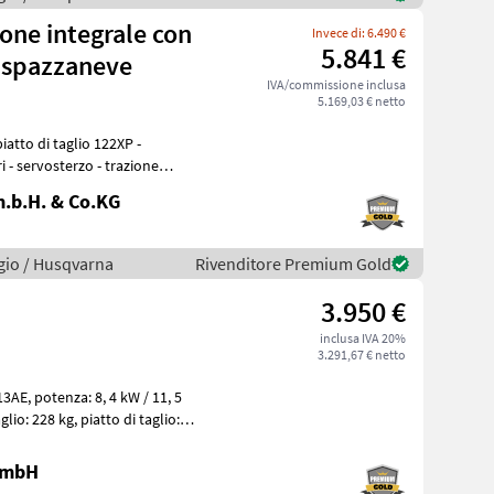
one integrale con
Invece di: 6.490 €
5.841 €
e spazzaneve
IVA/commissione inclusa
5.169,03 € netto
atto di taglio 122XP -
 - servosterzo - trazione
.b.H. & Co.KG
gio / Husqvarna
Rivenditore Premium Gold
3.950 €
inclusa IVA 20%
3.291,67 € netto
 / 11, 5
 GmbH