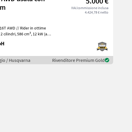
5.000 €
cm
IVA/commissione inclusa
4.424,78 € netto
16T AWD // Rider in ottime
bH
gio / Husqvarna
Rivenditore Premium Gold