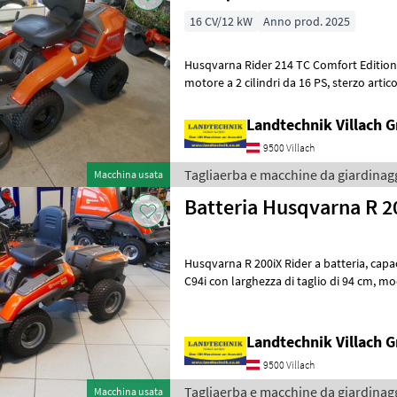
16 CV/12 kW
Anno prod. 2025
Husqvarna Rider 214 TC Comfort Edition c
motore a 2 cilindri da 16 PS, sterzo articolato, trasmissione idrostatica,
innesto automatico delle
Landtechnik Villach
9500 Villach
Tagliaerba e macchine da giardinag
Macchina usata
Batteria Husqvarna R 2
Husqvarna R 200iX Rider a batteria, capacità: 38, 5 Ah, piatto di taglio:
C94i con larghezza di taglio di 94 cm, modalità savE, azionamento
elettrico del gruppo di ta
Landtechnik Villach
9500 Villach
Tagliaerba e macchine da giardinag
Macchina usata