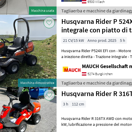
9500 Villach
Tagliaerba e macchine da giardinag
Macchina usata
Husqvarna Rider P 524X
integrale con piatto di 
modello da dimostrazi
21 CV/15 kW
Anno prod. 2025
5 h
Husqvarna Rider P524X EFI con - Motore 
a iniezione diretta - Trazione integrale - 
Sterzo dell'asse posterior
MAUCH Gesellschaft m
5274 Burgkirchen
Tagliaerba e macchine da giardinag
Macchina dimostrativa
Husqvarna Rider R 31
3 h
112 cm
Husqvarna Rider R 316TX AWD con motore 
kW, lubrificazione a pressione del motore, trazione integrale,
trasmissione idrostatica, display,