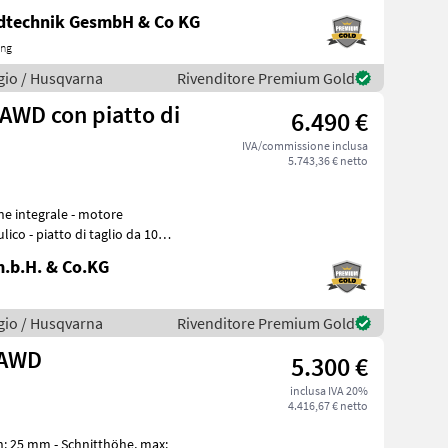
ndtechnik GesmbH & Co KG
ing
gio / Husqvarna
Rivenditore Premium Gold
AWD con piatto di
6.490 €
IVA/commissione inclusa
5.743,36 € netto
e integrale - motore
lico - piatto di taglio da 103
.b.H. & Co.KG
gio / Husqvarna
Rivenditore Premium Gold
 AWD
5.300 €
inclusa IVA 20%
4.416,67 € netto