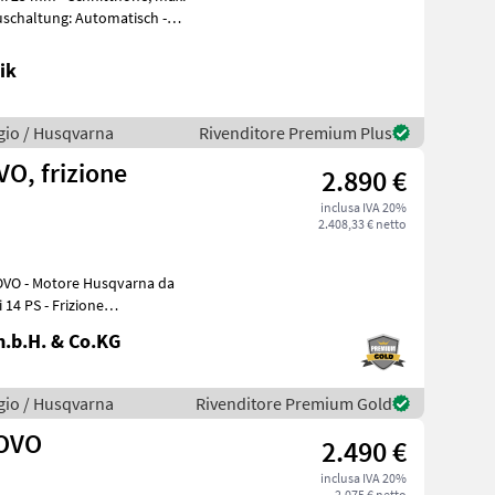
uschaltung: Automatisch -
ik
gio / Husqvarna
Rivenditore Premium Plus
O, frizione
2.890 €
inclusa IVA 20%
2.408,33 € netto
rna da
 14 PS - Frizione
one
.b.H. & Co.KG
gio / Husqvarna
Rivenditore Premium Gold
UOVO
2.490 €
inclusa IVA 20%
2.075 € netto