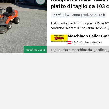
piatto di taglio da 103 
16 CV/12 kW
Anno prod. 2022
65 h
Trattore da giardino Husqvarna Rider R2
condizioni Motore: Husqvarna HV 586AE, 2 cilindri, 586 cm³, 12 kW (a
2.900 giri/min) Trasmissio
Maschinen Gailer Gm
9640 Kötschach-Mauthen
Tagliaerba e macchine da giardinag
Macchina usata