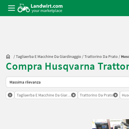
/
Tagliaerba E Macchine Da Giardinaggio
/
Trattorino Da Prato
/
Hus
Compra Husqvarna Trattor
Ecco come viene ordinato su Landwirt.com
x
x
x
Tagliaerba E Macchine Da Giardinaggio
Trattorino Da Prato
Hus