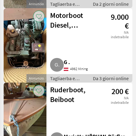
Tagliaerba e
Da 2 giorni online
Annuncio
macchine da
Motorboot
9.000
giardinaggio /
Attrezzatura
Diesel,
€
sportiva
Jetantrieb
IVA
indetraibile
G .
4962 Mining
Tagliaerba e
Da 3 giorni online
Annuncio
macchine da
Ruderboot,
200 €
giardinaggio /
Attrezzatura
Beiboot
IVA
sportiva
indetraibile