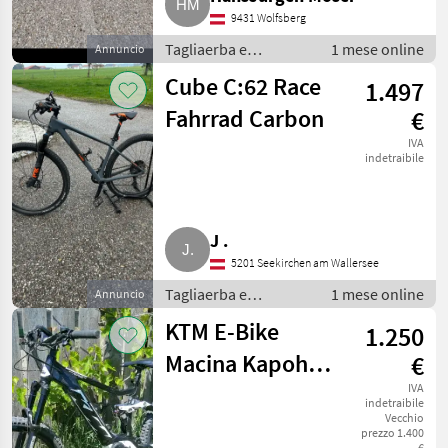
9431 Wolfsberg
Tagliaerba e
1 mese online
Annuncio
macchine da
Cube C:62 Race
1.497
giardinaggio /
Attrezzatura sportiva
Fahrrad Carbon
€
IVA
indetraibile
J .
5201 Seekirchen am Wallersee
Tagliaerba e
1 mese online
Annuncio
macchine da
KTM E-Bike
1.250
giardinaggio /
Attrezzatura sportiva
Macina Kapoho
€
274
IVA
indetraibile
Vecchio
prezzo 1.400
€