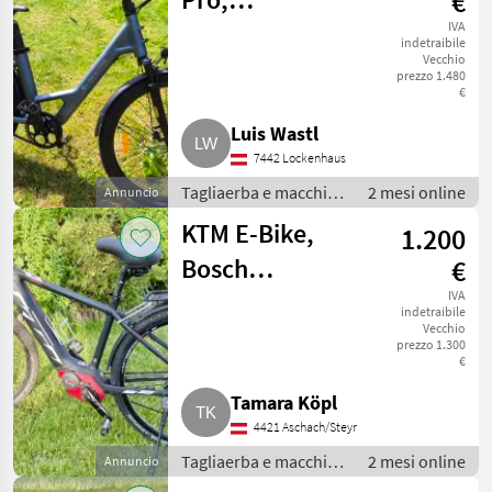
€
Automatikschaltung,
IVA
indetraibile
Vecchio
neuwertig,
prezzo 1.480
€
Garantie
Luis Wastl
7442 Lockenhaus
Tagliaerba e macchine
2 mesi online
Annuncio
da giardinaggio /
KTM E-Bike,
1.200
Attrezzatura sportiva
Bosch
€
Performance
IVA
indetraibile
Vecchio
Line CX
prezzo 1.300
€
Tamara Köpl
4421 Aschach/Steyr
Tagliaerba e macchine
2 mesi online
Annuncio
da giardinaggio /