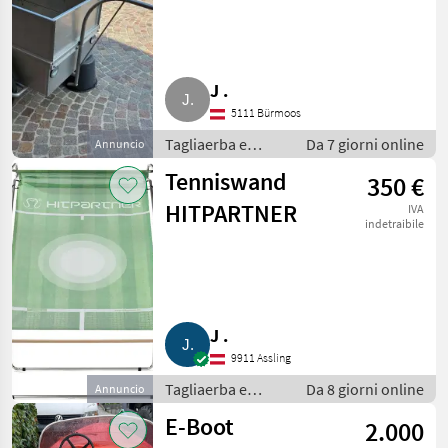
auch Roller
J .
5111 Bürmoos
Tagliaerba e
Da 7 giorni online
Annuncio
macchine da
Tenniswand
350 €
giardinaggio /
Attrezzatura
HITPARTNER
IVA
sportiva
indetraibile
J .
9911 Assling
Tagliaerba e
Da 8 giorni online
Annuncio
macchine da
E-Boot
2.000
giardinaggio /