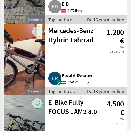
E D
4470 Enns
Tagliaerba e
Da 16 giorni online
Annuncio
macchine da
Mercedes-Benz
1.200
giardinaggio /
Attrezzatura
Hybrid Fahrrad
€
sportiva
IVA
indetraibile
Ewald Rasom
9241 Wernberg
Tagliaerba e
Da 18 giorni online
Annuncio
macchine da
E-Bike Fully
4.500
giardinaggio /
Attrezzatura
FOCUS JAM2 8.0
€
sportiva
IVA
indetraibile