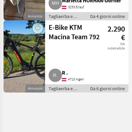
Marietta HÖRHAN-Dörfler
3253 Erlauf
Tagliaerba e
Da 4 giorni online
Annuncio
macchine da
E-Bike KTM
2.290
giardinaggio /
Attrezzatura
Macina Team 792
€
sportiva
IVA
indetraibile
R .
4710 Aigen
Tagliaerba e
Da 6 giorni online
Annuncio
macchine da
giardinaggio /
Attrezzatura
sportiva