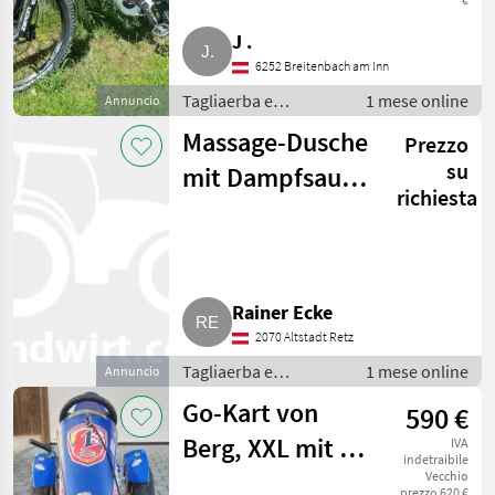
J .
6252 Breitenbach am Inn
Tagliaerba e
1 mese online
Annuncio
macchine da
Massage-Dusche
Prezzo
giardinaggio /
Attrezzatura sportiva
su
mit Dampfsauna
richiesta
für 2 Personen
Rainer Ecke
2070 Altstadt Retz
Tagliaerba e
1 mese online
Annuncio
macchine da
Go-Kart von
590 €
giardinaggio /
Attrezzatura sportiva
Berg, XXL mit 3-
IVA
indetraibile
Gang-Schaltung,
Vecchio
prezzo 620 €