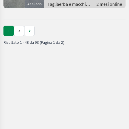
Tagliaerba e macchine
2 mesi online
Annuncio
da giardinaggio /
Attrezzatura sportiva
1
2
Risultato
1
-
48
da
93
(Pagina 1 da 2)