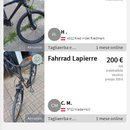
H .
4312 Ried in der Riedmark
Tagliaerba e
1 mese online
Annuncio
macchine da
Fahrrad Lapierre
200 €
giardinaggio /
Attrezzatura sportiva
IVA
indetraibile
Vecchio
prezzo 300 €
C. M.
5722 Niedernsill
Tagliaerba e
1 mese online
Annuncio
macchine da