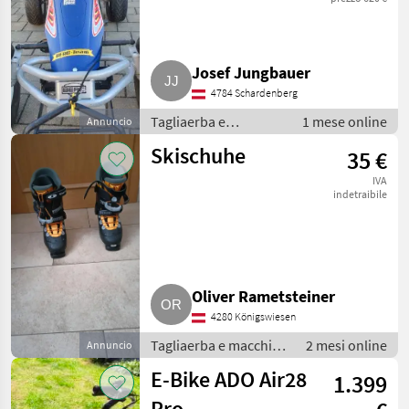
im guten
Zustand
Josef Jungbauer
4784 Schardenberg
Tagliaerba e
1 mese online
Annuncio
macchine da
Skischuhe
35 €
giardinaggio /
Attrezzatura sportiva
IVA
indetraibile
Oliver Rametsteiner
4280 Königswiesen
Tagliaerba e macchine
2 mesi online
Annuncio
da giardinaggio /
E-Bike ADO Air28
1.399
Attrezzatura sportiva
Pro,