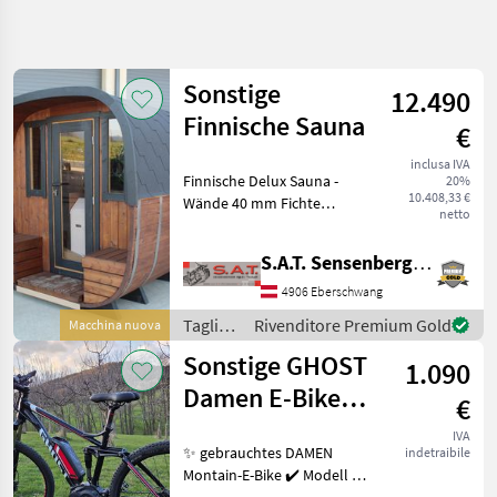
Affina
la
ricerca
Sonstige
12.490
Finnische Sauna
€
Categoria
Paese
Filtri
4
inclusa IVA
Finnische Delux Sauna -
20%
Mostra
10.408,33 €
Wände 40 mm Fichte
PERCORSO
Reimposta
93
netto
ATTUALE
Thermoholz - Dach mit
risultati
Icopal Plano Waben
Altro
S.A.T. Sensenberger Agrar-Technik
bedeckt - Außenveredelung
Tagliaerba E
erfolgt mit Remmers HK
4906 Eberschwang
Macchine Da
Lasur oder Tikkurila Terra
Giardinaggio
Tagliaerba
Rivenditore Premium Gold
Macchina nuova
e
Attrezzatura
Sonstige GHOST
1.090
Sportiva
macchine
da
Damen E-Bike
Sonstige
€
giardinaggio
Fully
/
IVA
SCEGLI
✨ gebrauchtes DAMEN
indetraibile
Sonstige
CATEGORIA
Montain-E-Bike ✔️ Modell :
GHOST Fully ✔️ in