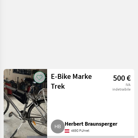
giardinaggio /
Attrezzatura sportiva
E-Bike Marke
500 €
Trek
IVA
indetraibile
Herbert Braunsperger
4690 Pühret