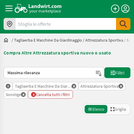
Sfoglia le offerte
/
Tagliaerba E Macchine Da Giardinaggio
/
Attrezzatura Sportiva
/
Son
Compra Altre Attrezzatura sportiva nuovo o usato
Ecco come viene ordinato su Landwirt.com
Filtri
x
x
x
Tagliaerba E Macchine Da Giardinaggio
Attrezzatura Sportiva
x
x
Sonstige
Cancella tutti i filtri
Elenco
Griglia