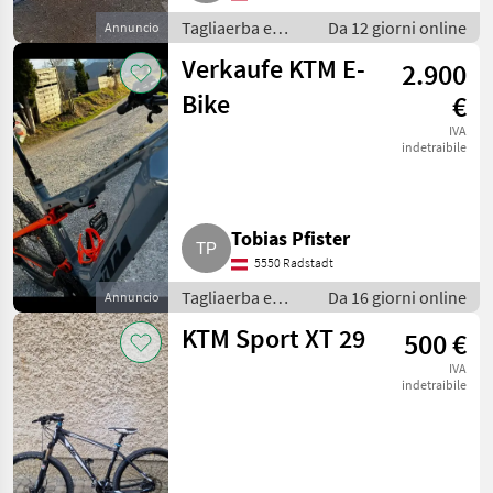
Tagliaerba e
Da 12 giorni online
Annuncio
macchine da
Verkaufe KTM E-
2.900
giardinaggio /
Attrezzatura
Bike
€
sportiva
IVA
indetraibile
Tobias Pfister
5550 Radstadt
Tagliaerba e
Da 16 giorni online
Annuncio
macchine da
KTM Sport XT 29
500 €
giardinaggio /
Attrezzatura
IVA
sportiva
indetraibile