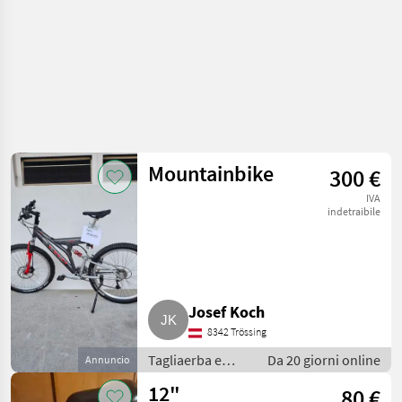
Mountainbike
300 €
IVA
indetraibile
Josef Koch
8342 Trössing
Tagliaerba e
Da 20 giorni online
Annuncio
macchine da
12"
80 €
giardinaggio /