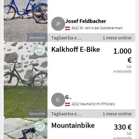
Josef Feldbacher
8422 St. Veit in der Südsteiermark
Tagliaerba e
1 mese online
Annuncio
macchine da
Kalkhoff E-Bike
1.000
giardinaggio /
Attrezzatura sportiva
€
IVA
indetraibile
G .
4212 Neumarkt im M?hlkreis
Tagliaerba e
1 mese online
Annuncio
macchine da
Mountainbike
330 €
giardinaggio /
Attrezzatura sportiva
IVA
indetraibile