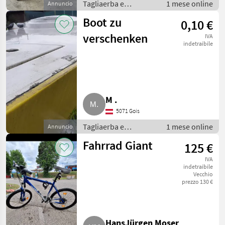
Tagliaerba e
1 mese online
Annuncio
macchine da
Boot zu
0,10 €
giardinaggio /
Attrezzatura sportiva
verschenken
IVA
indetraibile
M .
5071 Gois
Tagliaerba e
1 mese online
Annuncio
macchine da
Fahrrad Giant
125 €
giardinaggio /
Attrezzatura sportiva
IVA
indetraibile
Vecchio
prezzo 130 €
HansJürgen Moser