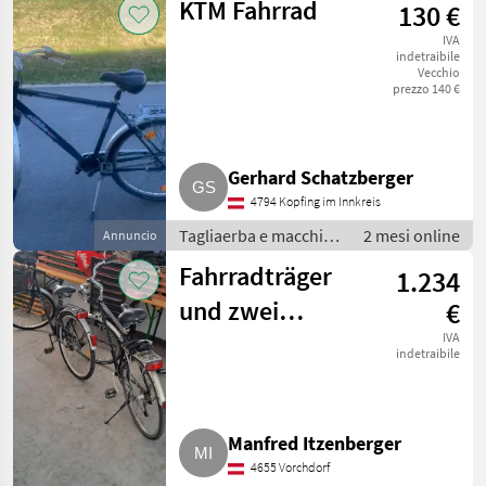
KTM Fahrrad
130 €
Attrezzatura sportiva
IVA
indetraibile
Vecchio
prezzo 140 €
Gerhard Schatzberger
4794 Kopfing im Innkreis
Tagliaerba e macchine
2 mesi online
Annuncio
da giardinaggio /
Fahrradträger
1.234
Attrezzatura sportiva
und zwei
€
Fahrräder
IVA
indetraibile
Manfred Itzenberger
4655 Vorchdorf