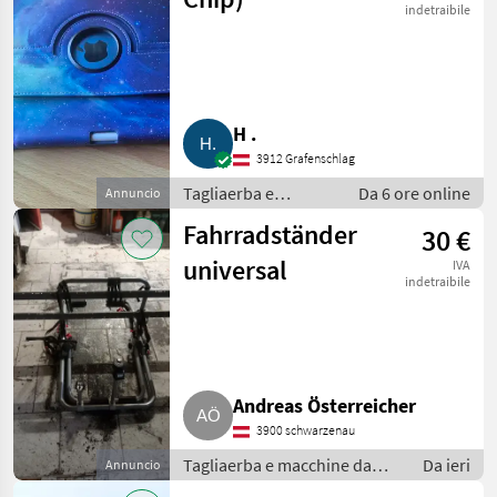
sportiva
indetraibile
H .
3912 Grafenschlag
Tagliaerba e
Da 6 ore online
Annuncio
macchine da
Fahrradständer
30 €
giardinaggio /
Attrezzatura
universal
IVA
sportiva
indetraibile
Andreas Österreicher
3900 schwarzenau
Tagliaerba e macchine da
Da ieri
Annuncio
giardinaggio / Attrezzatura