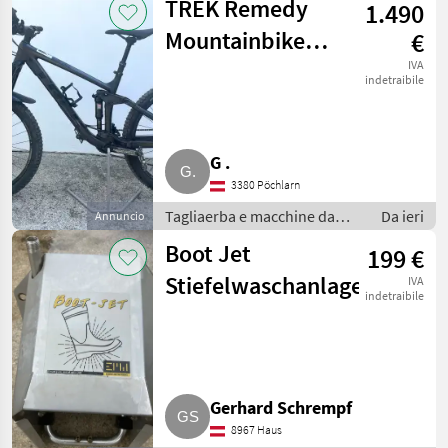
TREK Remedy
1.490
sportiva
Mountainbike
€
(Enduro/Freeride)
IVA
indetraibile
G .
3380 Pöchlarn
Tagliaerba e macchine da
Da ieri
Annuncio
giardinaggio / Attrezzatura
Boot Jet
199 €
sportiva
Stiefelwaschanlage
IVA
indetraibile
Gerhard Schrempf
8967 Haus