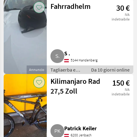
macchine da
Fahrradhelm
30 €
giardinaggio /
Attrezzatura
IVA
sportiva
indetraibile
S .
5144 Handenberg
Tagliaerba e
Da 10 giorni online
Annuncio
macchine da
Kilimanjaro Rad
150 €
giardinaggio /
Attrezzatura
27,5 Zoll
IVA
sportiva
indetraibile
Patrick Keiler
6200 Jenbach