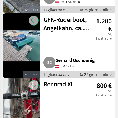
4073 Wilhering
Tagliaerba e
Da 25 giorni online
Annuncio
macchine da
GFK-Ruderboot,
1.200
giardinaggio /
Attrezzatura
Angelkahn, ca. 4
€
sportiva
m, inkl. Zubehör
IVA
indetraibile
Gerhard Oschounig
9500 Villach
Tagliaerba e
Da 27 giorni online
Annuncio
macchine da
Rennrad XL
800 €
giardinaggio /
Attrezzatura
IVA
sportiva
indetraibile