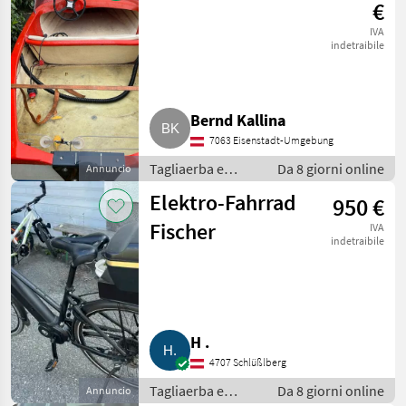
Attrezzatura
€
sportiva
IVA
indetraibile
Bernd Kallina
7063 Eisenstadt-Umgebung
Tagliaerba e
Da 8 giorni online
Annuncio
macchine da
Elektro-Fahrrad
950 €
giardinaggio /
Attrezzatura
Fischer
IVA
sportiva
indetraibile
H .
4707 Schlüßlberg
Tagliaerba e
Da 8 giorni online
Annuncio