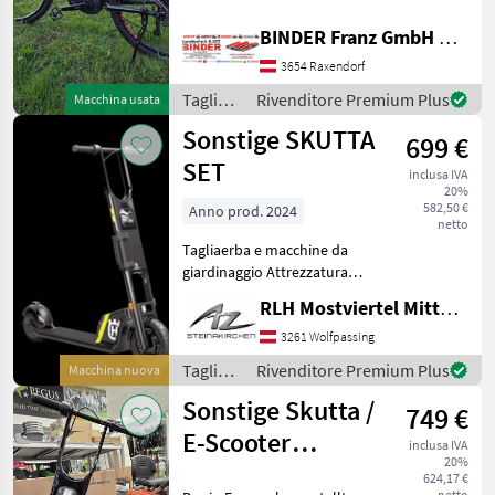
Sonstige
serienmäßiger Ausführung
BINDER Franz GmbH & CoKG
✔️ Bosch Digitaltacho 7.248
MARKETPLACE
km ✔️ vorne u. hinten
3654 Raxendorf
gefedert ✔️ VA-Fed
Tagliaerba
Rivenditore Premium Plus
Macchina usata
Offerte dei
Marketplace
Annunci
e
rivenditori
Sonstige SKUTTA
699 €
macchine
da
SET
inclusa IVA
giardinaggio
20%
/
582,50 €
Anno prod. 2024
netto
Sonstige
Tagliaerba e macchine da
giardinaggio Attrezzatura
sportiva
RLH Mostviertel Mitte - Standort Steinakirchen
3261 Wolfpassing
Tagliaerba
Rivenditore Premium Plus
Macchina nuova
e
Sonstige Skutta /
749 €
macchine
da
E-Scooter
inclusa IVA
giardinaggio
20%
Husqvarna
/
624,17 €
netto