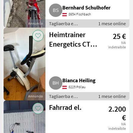
Bernhard Schulhofer
8654 Fischbach
Tagliaerba e
1 mese online
Annuncio
macchine da
Heimtrainer
25 €
giardinaggio /
Attrezzatura sportiva
Energetics CT
IVA
indetraibile
3.6
Bianca Heiling
8225 Pöllau
Tagliaerba e
1 mese online
Annuncio
macchine da
Fahrrad el.
2.200
giardinaggio /
Attrezzatura sportiva
€
IVA
indetraibile