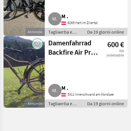
M .
6265 Hart im Zillertal
Tagliaerba e
Da 19 giorni online
Annuncio
macchine da
Damenfahrrad
600 €
giardinaggio /
Attrezzatura
Backfire Air Pro
IVA
sportiva
indetraibile
800
M .
5311 Innerschwand am Mondsee
Tagliaerba e
Da 19 giorni online
Annuncio
macchine da
giardinaggio /
Attrezzatura
sportiva