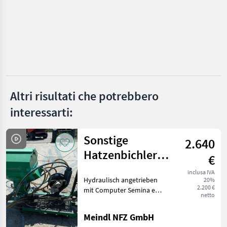
Sfoggia
Amazone
Horsch
Lemken
Pöttinger
Altri risultati che potrebbero
interessarti:
Kuhn
Mostra
Sonstige
2.640
tutti
Hatzenbichler
49
€
Kleinsamenstreuer
inclusa IVA
MARKETPLACE
Hydraulisch angetrieben
20%
2.200 €
mit Computer Semina e
Offerte dei
netto
Marketplace
Annunci
cura Spargitore universale
rivenditori
Meindl NFZ GmbH