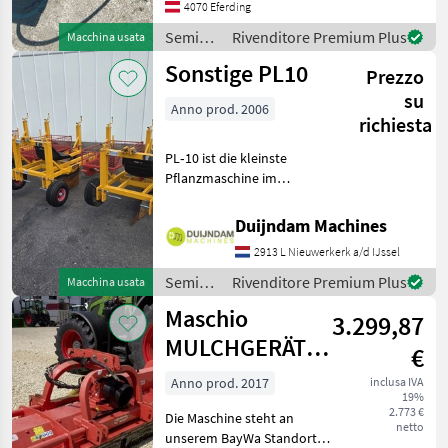
4070 Eferding
Semina
Rivenditore Premium Plus
Macchina usata
e cura /
Sonstige PL10
Prezzo
Sonstige
su
Anno prod. 2006
richiesta
PL‑10 ist die kleinste
Pflanzmaschine im
Damcon-Sortiment, speziell
entwickelt zum Pflanzen
Duijndam Machines
von Unterlagen,
2913 L Nieuwerkerk a/d IJssel
Jungpflanzen, Koniferen
und ähnlichen
Semina
Rivenditore Premium Plus
Macchina usata
PflanztypenMit Drei
e cura /
Maschio
3.299,87
Sonstige
MULCHGERÄT
€
BISONTE 280
Anno prod. 2017
inclusa IVA
19%
"AB"
2.773 €
Die Maschine steht an
netto
unserem BayWa Standort in