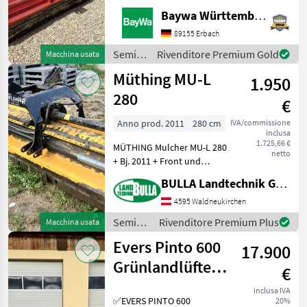
DE-73527 Herlikofen.Gerne
Baywa Württemberg
steht Ihnen Herr Rössler
unter Tel.: 0151 1610 3908
89155 Erbach
für Ihre Anfrage zur
Semina
Rivenditore Premium Gold
Macchina usata
Verfügung!Maschio
e cura /
Müthing MU-L
1.950
Maschio
280
€
Anno prod. 2011
280 cm
IVA/commissione
inclusa
1.725,66 €
MÜTHING Mulcher MU-L 280
netto
+ Bj. 2011 + Front und
Heckmaschine +
BULLA Landtechnik GmbH
hydraulischer
Seitenverschub +
4595 Waldneukirchen
Gelenkwelle +
Semina
Rivenditore Premium Plus
Macchina usata
Privatverkauf:
e cura /
Evers Pinto 600
699/18663317 Tipo di
17.900
Müthing
martello: Mazza
Grünlandlüfter -
€
Grünlandlockerer
inclusa IVA
✅EVERS PINTO 600
20%
- Gr