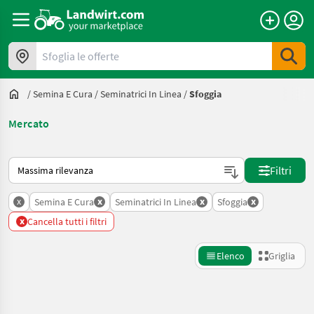
Sfoglia le offerte
/
Semina E Cura
/
Seminatrici In Linea
/
Sfoggia
Mercato
Ecco come viene ordinato su Landwirt.com
Filtri
x
x
x
x
Semina E Cura
Seminatrici In Linea
Sfoggia
x
Cancella tutti i filtri
Elenco
Griglia