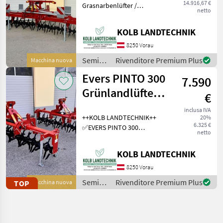
14.916,67 €
Grasnarbenlüfter /
netto
Bodenlüfter ✅Arbeitsbreite
6.0m ✅Sternwalze leicht
KOLB LANDTECHNIK
schrägstellbar, dadurch 2
verschieden Intensive
8250 Vorau
Bearbeitungsstufen ✅Zinke
Semina
Rivenditore Premium Plus
Macchina nuova
e cura /
Evers PINTO 300
7.590
Evers
Grünlandlüfter -
€
Grünlandlockerer
inclusa IVA
++KOLB LANDTECHNIK++
20%
- Gr
6.325 €
✅EVERS PINTO 300
netto
Grasnarbenlüfter /
Bodenlüfter ✅Arbeits- und
KOLB LANDTECHNIK
Transportbreite 3.0m
✅Sternwalze leicht
8250 Vorau
schrägstellbar, dadurch 2
Semina
Rivenditore Premium Plus
TOP
Macchina nuova
verschied
e cura /
Evers