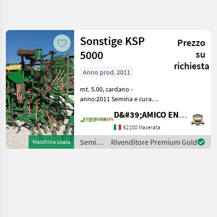
Affina
la
ricerca
Sonstige KSP
Prezzo
5000
su
Categoria
Paese
Filtri
4
richiesta
Anno prod. 2011
Mostra
PERCORSO
mt. 5.00, cardano -
Reimposta
1
ATTUALE
anno:2011 Semina e cura
risultati
Seminatrici in linea
Settore
D&#39;AMICO ENGLES SRL
agricolo
62100 Macerata
Semina
E Cura
Semina
Rivenditore Premium Gold
Macchina usata
Seminatrici
e cura /
In Linea
Sfoggia
Sfoggia
SCEGLI
CATEGORIA