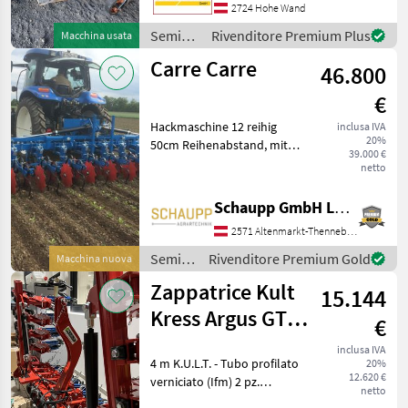
Ordnung Einsatzbereit
2724 Hohe Wand
Telaio di base: Ribaltabile i
Semina
Rivenditore Premium Plus
Macchina usata
e cura /
Carre Carre
46.800
Kongskilde
€
Hackmaschine 12 reihig
inclusa IVA
20%
50cm Reihenabstand, mit
39.000 €
Kamerasteuerung, 11
netto
Elemente mit 3 Zinken, 2
Elemente mit 2 Zinken,
Schaupp GmbH Landtechnik
Pflanzenschutzscheiben,
2571 Altenmarkt-Thenneberg
Telaio di base: Ribaltabil
Semina
Rivenditore Premium Gold
Macchina nuova
e cura /
Zappatrice Kult
15.144
Carre
Kress Argus GT a
€
18 file
inclusa IVA
4 m K.U.L.T. - Tubo profilato
20%
12.620 €
verniciato (Ifm) 2 pz.
netto
Articolazione meccanica per