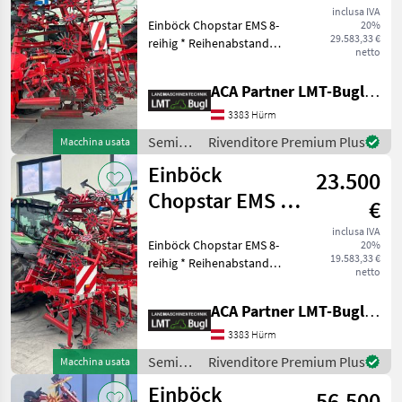
reihig mit Row
inclusa IVA
Einböck Chopstar EMS 8-
20%
Guad
29.583,33 €
reihig * Reihenabstand
netto
75cm * Hackkörper mit
Einzugsverstärkung *
ACA Partner LMT-Bugl GmbH
Spindelverstellbare
Farmflex-Tasträder * 5
3383 Hürm
Stück Vibrofeder je Körper
Semina
Rivenditore Premium Plus
Macchina usata
mi
e cura /
Einböck
23.500
Einböck
Chopstar EMS 8-
€
reihig mit
inclusa IVA
Einböck Chopstar EMS 8-
20%
Section-Control
19.583,33 €
reihig * Reihenabstand
netto
75cm * Section-Control
Reihenaushebung über ISO-
ACA Partner LMT-Bugl GmbH
Bus mit GPS * Hackkörper
mit Einzugsverstärkung *
3383 Hürm
Spindelverstellba
Semina
Rivenditore Premium Plus
Macchina usata
e cura /
Einböck
56.500
Einböck