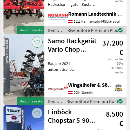
netto
Hackschar in guten Zustand
- 3 Hackschar pro Element -
Romann Landtechnik & Nutzfahrzeuge e.U.
Pflanzenschutzscheibe für
12 Reihen - Fingerhacke für
2111 Harmannsdorf-Rückersdorf
12 Reihen -
Semina
Rivenditore Premium Plus
Macchina usata
Begrenzungslicht mit
e cura /
Samo Hackgerät
37.200
Einböck
Vario Chop
€
12R50
inclusa IVA
Baujahr 2021 -
20%
31.000 €
automatische
netto
Kameralenkung -
Kamerasystem Claas
Wingelhofer & Söhne GmbH
Culticam mit Terminal
(optional verfügbar) -
2084 Starrein
Section Control manuell -
Semina
Rivenditore Premium Gold
Macchina usata
13 Hackelemente - Tiefen
e cura /
Einböck
8.500
Samo
Chopstar 5-90
€
EMS