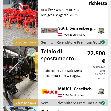
richiesta
Hackgerät-6
NEU Özdöken ACM-KG7 -6-
reihig-NEU
reihiges Hackgerät -70-75
cm Reihenabstand -Extra
flache Hackschare -
S.A.T. Sensenberger Agrar-Technik
Parallelogramm -
Pflanzenschutzscheiben -
4906 Eberschwang
Tiefenführungsräder -4 St
Semina
Rivenditore Premium Gold
Macchina nuova
e cura /
Telaio di
22.800
Sonstige
spostamento
€
laterale Kult
inclusa IVA
Telaio scorrevole Kult Kress
20%
Kress 3-9 m
19.000 €
Telecamera Tillet & Hague
netto
Versione pesante Terminale
incluso Sistema di
MAUCH Gesellschaft m.b.H. & Co.KG
sostituzione rapida Cat. 2
Sono a vostra disposizi
5274 Burgkirchen
Semina
Rivenditore Premium Gold
Macchina nuova
e cura /