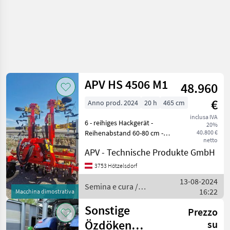
APV HS 4506 M1
48.960
€
Anno prod. 2024
20 h
465 cm
inclusa IVA
6 - reihiges Hackgerät -
20%
Reihenabstand 60-80 cm -
40.800 €
netto
Stabiler Geräterahmen mit
APV - Technische Produkte GmbH
Markierungen für die
gängigsten Reihenweiten -
3753 Hötzelsdorf
Parallelogramme
13-08-2024
kugelgelagert - Hac
Semina e cura /
16:22
Macchina dimostrativa
APV
Sonstige
Prezzo
Özdöken
su