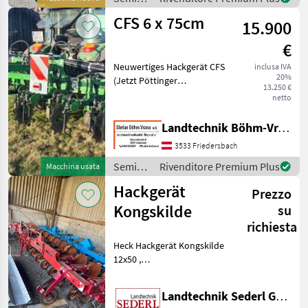
Reihenabstand 1
e cura /
CFS 6 x 75cm
15.900
Garford
€
Neuwertiges Hackgerät CFS
inclusa IVA
20%
(Jetzt Pöttinger
13.250 €
Hacktechnik), Bj. 2020,
netto
derzeit eingestellt auf
6x75cm, inkl. große
Landtechnik Böhm-Vrana GmbH
Pflanzenschutzscheiben,
3533 Friedersbach
hydr. Verschiebrahmen
(daher a
Semina
Rivenditore Premium Plus
Macchina usata
e cura /
Hackgerät
Prezzo
CFS
Kongskilde
su
richiesta
Heck Hackgerät Kongskilde
12x50 ,
Pflanzenschutzscheiben ,
Spurkranzräder, technisch
Landtechnik Sederl GmbH
und Optisch Komplett in