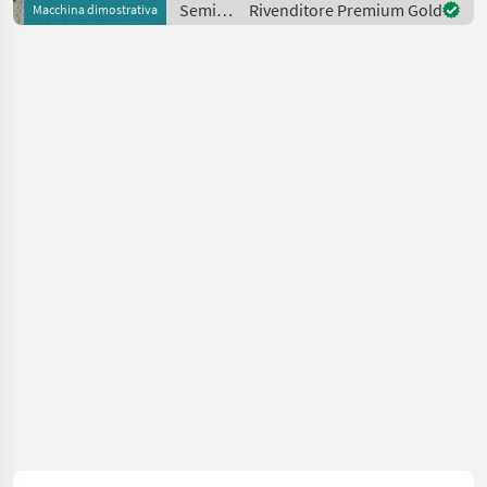
Semina
Rivenditore Premium Gold
Macchina dimostrativa
Beleuc
e cura /
Kult
Kress