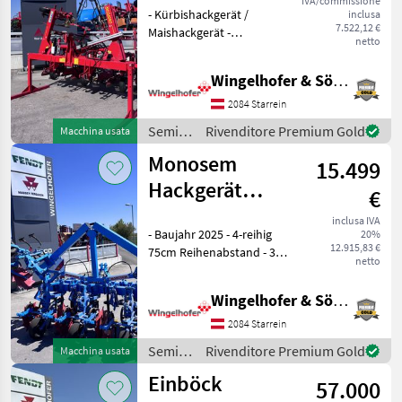
IVA/commissione
- Kürbishackgerät /
inclusa
Heckhackgerät
7.522,12 €
Maishackgerät -
4x90cm
netto
Reihenabstand 4x90cm -
Baujahr: 2014 -
Wingelhofer & Söhne GmbH
Hydraulische Klappung
beidseitig - Einböck Row
2084 Starrein
Guard 500 Vorbereitung -
Semina
Rivenditore Premium Gold
Macchina usata
Hackkörpe
e cura /
Monosem
15.499
Einböck
Hackgerät
€
MULTICROP
inclusa IVA
- Baujahr 2025 - 4-reihig
20%
4x75cm
12.915,83 €
75cm Reihenabstand - 3
netto
Elemente mit 5 Zinken - 2
Elemente mit 3 Zinken - 4
Wingelhofer & Söhne GmbH
Stk.
Pflanzenschutzscheiben - 4
2084 Starrein
Stk. Fingerhacke
Semina
Rivenditore Premium Gold
Macchina usata
Frontanbau
e cura /
Einböck
57.000
Monosem