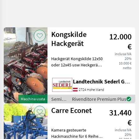
Kongskilde
12.000
Hackgerät
€
inclusa IVA
Hackgerät Kongskilde 12x50
20%
10.000 €
oder 12x45 usw Heckgerät
netto
mit Spurkranzräder -
Optisch und technisch in
Landtechnik Sederl GmbH
Ordnung -
Pflanzenschutzscheiben -
2724 Hohe Wand
Hydraulisch Klappbar
Semina
Rivenditore Premium Plus
Macchina usata
Numero
e cura /
Carre Econet
31.440
Kongskilde
€
Kamera gesteuerte
inclusa IVA
20%
Hackmaschine für 6 Reihen