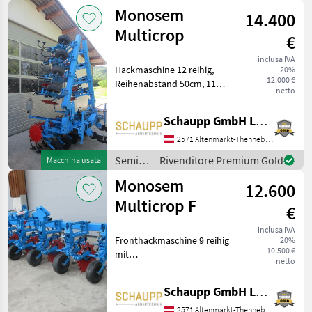
e cura /
Monosem
14.400
Einböck
Multicrop
€
inclusa IVA
Hackmaschine 12 reihig,
20%
12.000 €
Reihenabstand 50cm, 11
netto
Elemente mit 3 Zinken, 2
Elemente mit 2 Zinken,
Schaupp GmbH Landtechnik
Hydraulisch klappbar,
Pflanzenschutzscheiben,
2571 Altenmarkt-Thenneberg
Beleuchtung Telaio di ba
Semina
Rivenditore Premium Gold
Macchina usata
e cura /
Monosem
12.600
Monosem
Multicrop F
€
inclusa IVA
Fronthackmaschine 9 reihig
20%
10.500 €
mit
netto
Pflanzenschutzscheiben,
Hydraulisch klappbar, 8
Schaupp GmbH Landtechnik
Elemente mit 5 Zinken, 2
Elemente mit 3 Zinken,
2571 Altenmarkt-Thenneberg