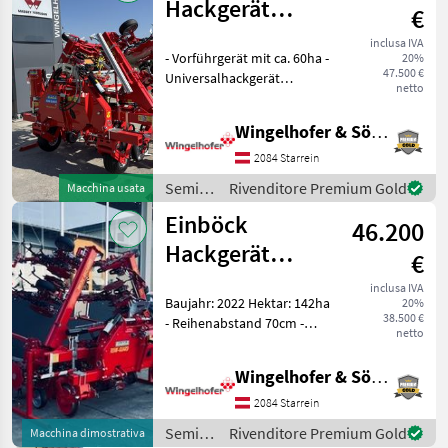
Hackgerät
€
Chopstar One
inclusa IVA
- Vorführgerät mit ca. 60ha -
20%
6x75cm
47.500 €
Universalhackgerät
netto
Chopstar One - 6-reihig -
75cm Reihenabstand -
Wingelhofer & Söhne GmbH
Traktorspur 150cm -
Standardklappung (
2084 Starrein
Transportbreite 3m - G
Semina
Rivenditore Premium Gold
Macchina usata
e cura /
Einböck
46.200
Einböck
Hackgerät
€
Chopstar Prime
inclusa IVA
Baujahr: 2022 Hektar: 142ha
20%
7x70cm
38.500 €
- Reihenabstand 70cm -
netto
Reihenanzahl 7 - 8Stk.
Parallelogramme und
Wingelhofer & Söhne GmbH
Hackkörper Prime - 28Stk.
Zinkenträger - 7Stk.
2084 Starrein
Schutzscheibe
Semina
Rivenditore Premium Gold
Macchina dimostrativa