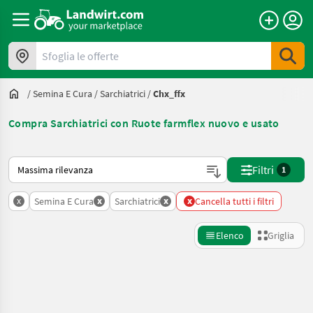
Sfoglia le offerte
/
Semina E Cura
/
Sarchiatrici
/
Chx_ffx
Compra Sarchiatrici con Ruote farmflex nuovo e usato
Ecco come viene ordinato su Landwirt.com
Filtri
1
x
x
x
x
Semina E Cura
Sarchiatrici
Cancella tutti i filtri
Elenco
Griglia
Affina