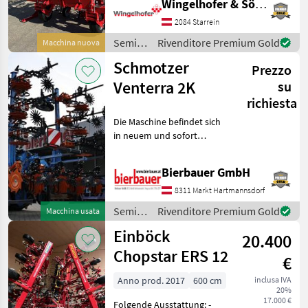
Wingelhofer & Söhne GmbH
Zinkenausstattung: - 6 Stk.
Kult Kress
4
Hackkörper ONE
2084 Starrein
spindelverstellbare Fa
Semina
Rivenditore Premium Gold
Macchina nuova
Carre
2
e cura /
Schmotzer
Prezzo
Einböck
Kongskilde
2
Venterra 2K
su
richiesta
Schmotzer
2
Die Maschine befindet sich
Mostra
in neuem und sofort
tutti
einsatzbereitem Zustand
11
und kann nach
Bierbauer GmbH
telefonischer Vereinbarung
MARKETPLACE
gerne vor Ort besichtigt
8311 Markt Hartmannsdorf
werden. Neumaschine sofo
Semina
Rivenditore Premium Gold
Macchina usata
Offerte dei
Marketplace
Annunci
e cura /
rivenditori
Einböck
20.400
Schmotzer
Chopstar ERS 12
€
Anno prod. 2017
600 cm
inclusa IVA
20%
17.000 €
Folgende Ausstattung: -