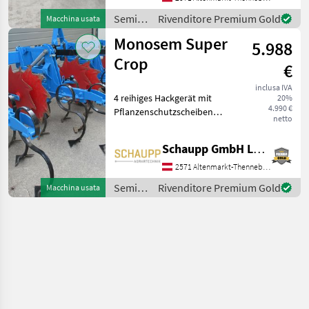
Tiefeneistellung mit Raster,
Semina
Rivenditore Premium Gold
Macchina usata
Große Tie
e cura /
Monosem Super
5.988
Monosem
Crop
€
inclusa IVA
4 reihiges Hackgerät mit
20%
4.990 €
Pflanzenschutzscheiben
netto
aufklappbar, 3 Element mit
5 Zinken, 2 Elemente außen
Schaupp GmbH Landtechnik
mit 3 Zinken, Zusätzliche
Belastungsfedern für
2571 Altenmarkt-Thenneberg
besseren Einzug.
Semina
Rivenditore Premium Gold
Macchina usata
e cura /
Monosem