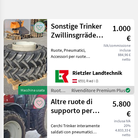
Affina
la
ricerca
Sonstige Trinker
1.000
Zwillinsgrräder
€
Categoria
Paese
Filtri
3
380/85R28
IVA/commissione
Ruote, Pneumatici,
inclusa
Mostra
884,96 €
Accessori per ruote
PERCORSO
Reimposta
13
netto
ATTUALE
accoppiate, Cerchioni
risultati
Ruote/pneumatici/cerchioni
Settore
Rietzler Landtechnik
Ruote complete
agricolo
6531 Ried I.O.
Ruote
Pneumatici
Ruote/pneumatici/cerchioni
Rivenditore Premium Plus
Macchina usata
Cerchioni
/
Altre ruote di
Ruote
5.800
Sonstige
Complete
supporto per
€
SCEGLI
Steyr Profi, New
inclusa IVA
CATEGORIA
Cerchi Trinker interamente
20%
Holland T6, Cas
4.833,33 €
saldati con pneumatici
Ruote complete
13
netto
Mitas Posteriore MITAS