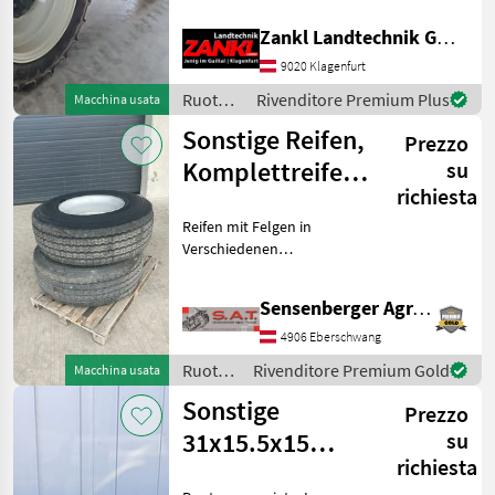
HC1000 VF 380/90R46 50%
Zankl Landtechnik GmbH
Anteriore MITAS AC85
MARKETPLACE
320/85R34 25% Carreggiata:
9020 Klagenfurt
Offerte dei
218 cm Adatte
Marketplace
Annunci
Ruote/pneumatici/cerchioni
Rivenditore Premium Plus
Macchina usata
rivenditori
/
Sonstige Reifen,
Prezzo
Sonstige
Komplettreifen,
su
richiesta
Anhängerreifen
Reifen mit Felgen in
Verschiedenen
Dimensionen -Komplettrad
Farma Neu 4 Stk.
Sensenberger Agrar-Technik
385/65R22.5 8 Lochfelge
ET0 -Komplettrad
4906 Eberschwang
Goodyear Gebraucht 2 Stk.
Ruote/pneumatici/cerchioni
Rivenditore Premium Gold
Macchina usata
385/65R22.5 8 Loch
/
Sonstige
Prezzo
Sonstige
31x15.5x15
su
richiesta
33x15.5x15