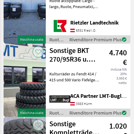
Ruote accoppiate: Largo -
425x55r17
largo, Ruote, Pneumatici,
Cerchioni
Ruote/pneumatici/cerchioni
Rietzler Landtechnik
Ruote complete
6531 Ried I.O.
Ruote/pneumatici/cerchioni
Rivenditore Premium Plus
Macchina usata
/
Sonstige BKT
4.740
Sonstige
270/95R36 u.
€
320/90R50
inclusa IVA
Kulturräder zu Fendt 414 /
20%
3.950 €
415 und 500 Vario Fixfelgen
netto
mit Spurmaß 1.800mm BKT
270/95R36 8Loch BKT
ACA Partner LMT-Bugl GmbH
320/90R50 8Loch Tipo di
macchina: Trattori, Tipo di
3383 Hürm
costruzione
Ruote/pneumatici/cerchioni
Rivenditore Premium Plus
Macchina usata
/
Sonstige
1.020
Sonstige
Kompletträder