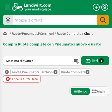
Sfoglia le offerte
/
Ruote/pneumatici/cerchioni
/
Ruote Complete
/
Chx_p
Compra Ruote complete con Pneumatici nuovo e usato
Ecco come viene ordinato su Landwirt.com
Filtri
1
x
x
x
Ruote Pneumatici Cerchioni
Ruote Complete
x
Cancella tutti i filtri
Elenco
Griglia