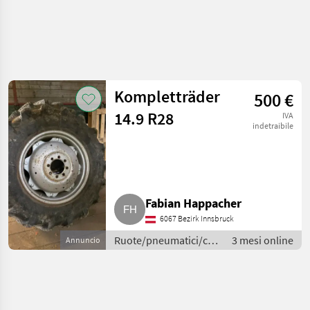
Kompletträder
500 €
14.9 R28
IVA
indetraibile
Fabian Happacher
6067 Bezirk Innsbruck
Ruote/pneumatici/cerchioni
3 mesi online
Annuncio
/ Ruote complete