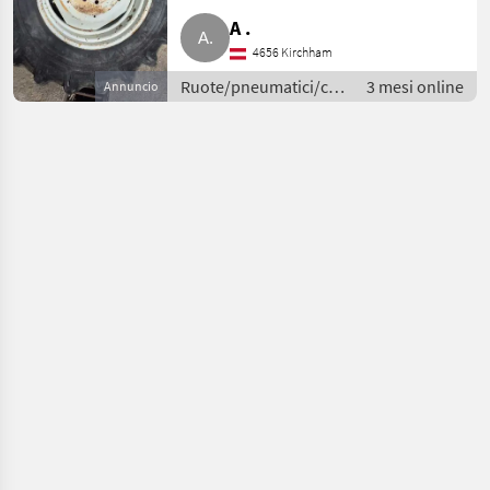
A .
4656 Kirchham
Ruote/pneumatici/cerchioni
3 mesi online
Annuncio
/ Ruote complete