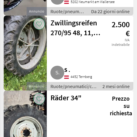
5202 Neumarkt am Wallersee
Ruote/pneumatici/cerchioni
Da 22 giorni online
Annuncio
/ Ruote
Zwillingsreifen
2.500
complete
270/95 48, 11,2-
€
48
IVA
indetraibile
S .
4452 Ternberg
Ruote/pneumatici/cerchioni
2 mesi online
Annuncio
/ Ruote complete
Räder 34"
Prezzo
su
richiesta