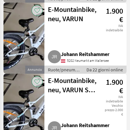
/ Ruote
E-Mountainbike,
1.900
complete
neu, VARUN
€
IVA
indetraibile
Johann Reitshammer
5202 Neumarkt am Wallersee
Ruote/pneumatici/cerchioni
Da 22 giorni online
Annuncio
/ Ruote
E-Mountainbike,
1.900
complete
neu, VARUN S26-
€
1
IVA
indetraibile
Vecchio
prezzo 2.000
€
Johann Reitshammer