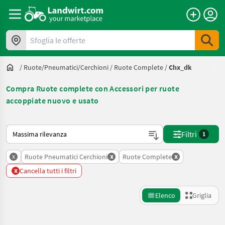
Sfoglia le offerte
/
Ruote/pneumatici/cerchioni
/
Ruote Complete
/
Chx_dk
Compra Ruote complete con Accessori per ruote
accoppiate nuovo e usato
Ecco come viene ordinato su Landwirt.com
Filtri
1
x
x
x
Ruote Pneumatici Cerchioni
Ruote Complete
x
Cancella tutti i filtri
Elenco
Griglia