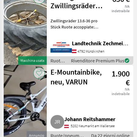
Zwillingsräder
IVA
indetraibile
13.6-36
Zwillingsräder 13.6-36 pro
Stück Ruote accoppiate:
Largo - stretto, Tipo di
macchina: Trattori, Ruote,
Landtechnik Zechmeister GmbH & Co KG
Pneumatici, Accessori per
ruote accoppiate, Ruote di
4792 Münzkirchen
manutenzione, C
Ruote/pneumatici/cerchioni
Rivenditore Premium Plus
Macchina usata
/
E-Mountainbike,
1.900
Sonstige
neu, VARUN
€
IVA
indetraibile
Johann Reitshammer
5202 Neumarkt am Wallersee
Ruote/pneumatici/cerchioni
Da 22 giorni online
Annuncio