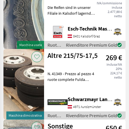
IVA/commissione
Die Reifen sind in unserer
inclusa
2.477,88 €
Filiale in Kalsdorf lagernd!
netto
Tipo di macchina: Trattori,
Ruote, Accessori per ruote
Esch-Technik Maschinenhandels GmbH, Vertriebszentrum Süd
accoppiate, Cerchioni
Ruote/pneumatici/cerchioni
8401 Kalsdorf/Graz
Ruote co
Ruote/pneumatici/cerchioni
Rivenditore Premium Gold
Macchina usata
/
Altre 215/75-17,5
269 €
Sonstige
inclusa IVA
20%
224,17 €
N. 41349 - Prezzo al pezzo 4
netto
ruote complete Fulda
Ecotonn per pneumatici
gemellati - con cerchio a 8
fori ET 135 (6, 75x17, 5) - con
Schwarzmayr Landtechnik GmbH - Aurolzmünster
foro interno da 220 mm -
4971 Aurolzmünster
con cer
Ruote/pneumatici/cerchioni
Rivenditore Premium Gold
Macchina dimostrativa
/
Sonstige
650 €
Sonstige