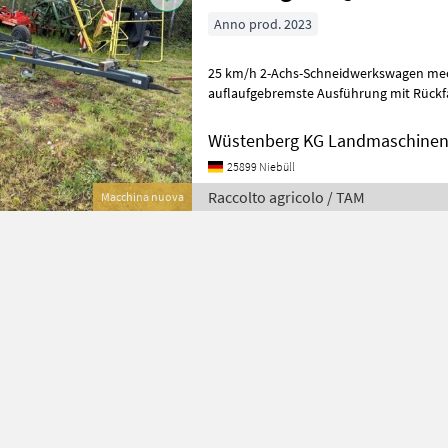
Anno prod. 2023
25 km/h 2-Achs-Schneidwerkswagen me
auflaufgebremste Ausführung mit Rückf
Bereifung 10.0/75-15.3 22PR zusätzlich m
Wüstenberg KG Landmaschine
25899 Niebüll
Raccolto agricolo / TAM
Macchina nuova