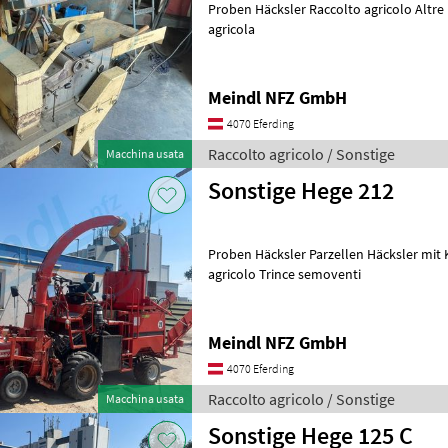
Proben Häcksler Raccolto agricolo Altre macchine per raccolta
agricola
Meindl NFZ GmbH
4070 Eferding
Raccolto agricolo / Sonstige
Macchina usata
Sonstige Hege 212
Proben Häcksler Parzellen Häcksler mit Kempe
agricolo Trince semoventi
Meindl NFZ GmbH
4070 Eferding
Raccolto agricolo / Sonstige
Macchina usata
Sonstige Hege 125 C