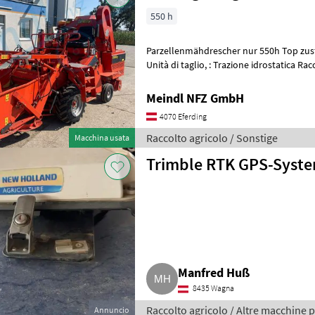
550 h
Parzellenmähdrescher nur 550h Top zust
Unità di taglio, : Trazione idrostatica Raccolto agricolo
Mietitrebbiatrice
Meindl NFZ GmbH
4070 Eferding
Raccolto agricolo / Sonstige
Macchina usata
Trimble RTK GPS-Syst
Manfred Huß
8435 Wagna
Raccolto agricolo / Altre macchine p
Annuncio