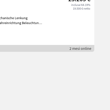
inclusa IVA 19%
19.500 € netto
chanische Lenkung
ahreinrichtung Beleuchtung
it Stauk
n
2 mesi online