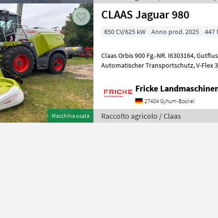
CLAAS Jaguar 980
850 CV/625 kW
Anno prod. 2025
447 
Claas Orbis 900 Fg.-NR. I6303164, Gutfluss Premium Line, AutoPilot,
Automatischer Transportschutz, V-Flex 36, Gutfluss XL Premuim Line
Professional, Vorsatzantrieb V
Fricke Landmaschin
27404 Gyhum-Bockel
Raccolto agricolo / Claas
Macchina usata