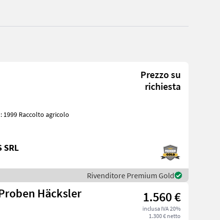
Prezzo su
richiesta
S SRL
Rivenditore Premium Gold
 Proben Häcksler
1.560 €
inclusa IVA 20%
1.300 € netto