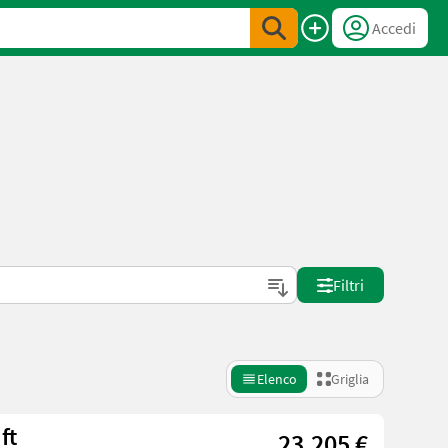
Accedi
Filtri
Elenco
Griglia
ft
23.205 €