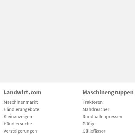
Landwirt.com
Maschinengruppen
Maschinenmarkt
Traktoren
Händlerangebote
Mähdrescher
Kleinanzeigen
Rundballenpressen
Händlersuche
Pflüge
Versteigerungen
Güllefässer