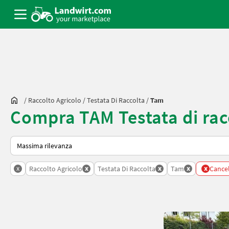
/
Raccolto Agricolo
/
Testata Di Raccolta
/
Tam
Compra TAM Testata di rac
Ecco come viene ordinato su Landwirt.com
x
x
x
x
x
Raccolto Agricolo
Testata Di Raccolta
Tam
Cancell