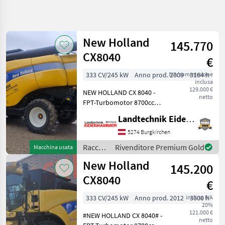
Affina
la
ricerca
New Holland
145.770
CX8040
€
Categoria
Paese
Filtri
5
333 CV/245 kW
Anno prod. 2009
IVA/commissione
3164 h
35
inclusa
Mostra
129.000 €
PERCORSO
NEW HOLLAND CX 8040 -
Reimposta
3
netto
ATTUALE
FPT-Turbomotor 8700ccm
risultati
333PS - 4-Gang
Settore
Landtechnik Eidenhammer GmbH
Hydrogetriebe mit
agricolo
Differentialsperre 32km/h -
5274 Burgkirchen
Raccolto
5 Schüttler mit
Agricolo
Raccolto
Rivenditore Premium Gold
Macchina usata
Zentrifigalabscheider - 4
agricolo
Mietitrebbiatrice
New Holland
Trommel Masch
145.200
/ New
New
Holland
CX8040
Holland
€
Cx8040
333 CV/245 kW
Anno prod. 2012
inclusa IVA
3600 h
35
20%
121.000 €
SCEGLI
#NEW HOLLAND CX 8040# -
netto
CATEGORIA