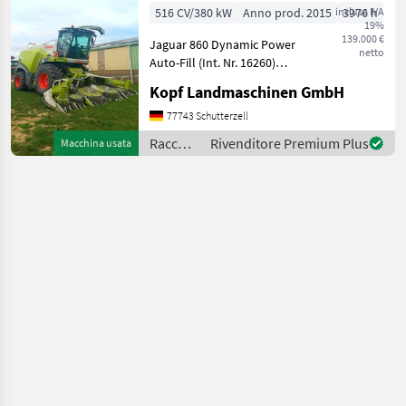
Auto-Fill
516 CV/380 kW
Anno prod. 2015
inclusa IVA
3976 h
19%
139.000 €
Jaguar 860 Dynamic Power
netto
Auto-Fill (Int. Nr. 16260)
Baujahr 2015 3.976
Kopf Landmaschinen GmbH
Betriebsstunden 2.668
Trommelstunden 1.524
77743 Schutterzell
Effektive Stunden 6.747 ha
Raccolto
Rivenditore Premium Plus
Macchina usata
40km/h MB R6-Zyl. OM 47
agricolo
/ Claas