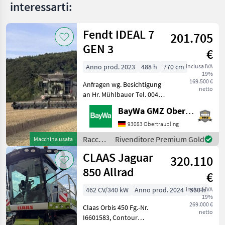
CX8040
interessarti:
MARKETPLACE
Fendt IDEAL 7
201.705
Offerte dei
GEN 3
Marketplace
Annunci
€
rivenditori
Anno prod. 2023
488 h
770 cm
inclusa IVA
19%
169.500 €
Anfragen wg. Besichtigung
netto
an Hr. Mühlbauer Tel. 0049
151 1610 4033.Rapsmesser,
BayWa GMZ Obertraubling
Computer di bordo,
Trazione idrostatica,
93083 Obertraubling
Trazione integrale, Testata
Raccolto
Rivenditore Premium Gold
Macchina usata
per colza, Trinciapa
agricolo
CLAAS Jaguar
320.110
/ Fendt
850 Allrad
€
462 CV/340 kW
Anno prod. 2024
inclusa IVA
560 h
19%
269.000 €
Claas Orbis 450 Fg.-Nr.
netto
I6601583, Contour