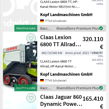
244.000 €
CLAAS Lexion 6800 TT, HP-
netto
Kanal Motor NEU!(Int-Nr.:
15223) Baujahr 2021 1892
Kopf Landmaschinen GmbH
Betriebsstunden, 1280
Trommelstunden, 881 eff.
77743 Schutterzell
Stunden, Beleuchtung LED
Raccolto
Rivenditore Premium Plus
Macchina usata
klappbare Vorsa
agricolo
Claas Lexion
320.110
/ Claas
6800 TT Allrad
€
HP Kanal hydr.
462 CV/340 kW
Anno prod. 2021
inclusa IVA
1892 h
19%
Motor
269.000 €
CLAAS Lexion 6800 TT
netto
Allrad, HP-Kanal Motor
NEU! (Int-Nr.: 15223)
Kopf Landmaschinen GmbH
Baujahr 2021 1892
Betriebsstunden, 1280
77743 Schutterzell
Trommelstunden, 881 eff.
Raccolto
Rivenditore Premium Plus
Macchina usata
Stunden, Beleuchtung LED
agricolo
Claas Jaguar 860
klappba
165.410
/ Claas
Dynamic Power
€