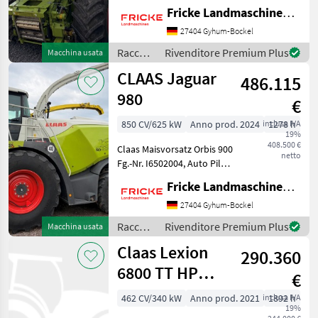
Bodenanpassung,
Fricke Landmaschinen GmbH
Transportschutz, 2 Gang
Schaltgetriebe, V Classic 24
27404 Gyhum-Bockel
Messertrommel, Korn
Raccolto
Rivenditore Premium Plus
Macchina usata
CRacker M 80/100,
agricolo
CLAAS Jaguar
Auswurfkrümmerbe
486.115
/ Claas
980
€
850 CV/625 kW
Anno prod. 2024
inclusa IVA
1278 h
19%
408.500 €
Claas Maisvorsatz Orbis 900
netto
Fg.-Nr. I6502004, Auto Pilot,
2 Transporträder,
Fricke Landmaschinen GmbH
automatischer
Transportschutz, Auto
27404 Gyhum-Bockel
Contour Bodenanpassung,
Raccolto
Rivenditore Premium Plus
Macchina usata
Gutfluss Premium Line, 2
agricolo
Claas Lexion
Gang
290.360
/ Claas
6800 TT HP
€
Kanal hydr.
462 CV/340 kW
Anno prod. 2021
inclusa IVA
1892 h
19%
Motor NEU