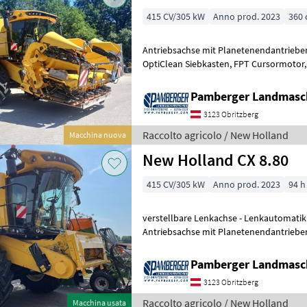
415 CV/305 kW
Anno prod. 2023
360
Antriebsachse mit Planetenendantrieben 
OptiClean Siebkasten, FPT Cursormotor, 1.000 l Kraftstofftank,
Hydraulik für Lenkautomatikkomponen
Pamberger Landmasc
3123 Obritzberg
Raccolto agricolo / New Holland
Macchina nuova
New Holland CX 8.80
415 CV/305 kW
Anno prod. 2023
94 h
verstellbare Lenkachse - Lenkautomatik
Antriebsachse mit Planetenendantrieben
fü
Pamberger Landmasc
3123 Obritzberg
Raccolto agricolo / New Holland
Macchina usata