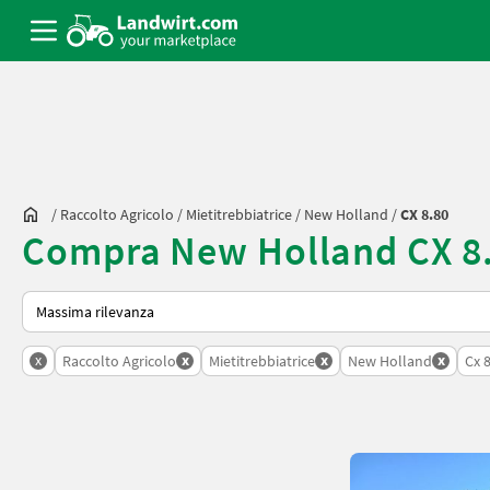
/
Raccolto Agricolo
/
Mietitrebbiatrice
/
New Holland
/
CX 8.80
Compra New Holland CX 8.
Ecco come viene ordinato su Landwirt.com
x
x
x
x
Raccolto Agricolo
Mietitrebbiatrice
New Holland
Cx 