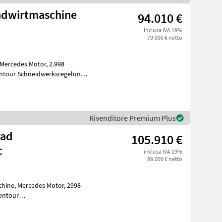
andwirtmaschine
94.010 €
inclusa IVA 19%
79.000 € netto
Rivenditore Premium Plus
rad
105.910 €
c
inclusa IVA 19%
89.000 € netto
tor, 2998
uchtung für klappbare Vorsa