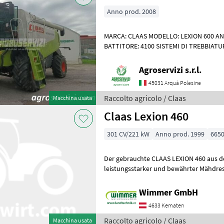
Anno prod. 2008
MARCA: CLAAS MODELLO: LEXION 600 AN
BATTITORE: 4100 SISTEMI DI TREBBIATU
POTENZA: 530 CV ORE DI LAVORO: 6704
Agroservizi s.r.l.
45031 Arquà Polesine
Raccolto agricolo / Claas
Macchina usata
Claas Lexion 460
301 CV/221 kW
Anno prod. 1999
6650
Der gebrauchte CLAAS LEXION 460 aus de
leistungsstarker und bewährter Mähdres
Erntearbeiten. Mit 6.650 Betriebsstunde
Wimmer GmbH
4633 Kematen
Raccolto agricolo / Claas
Macchina usata