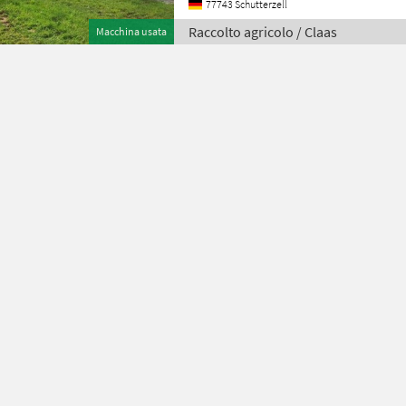
77743 Schutterzell
Raccolto agricolo / Claas
Macchina usata