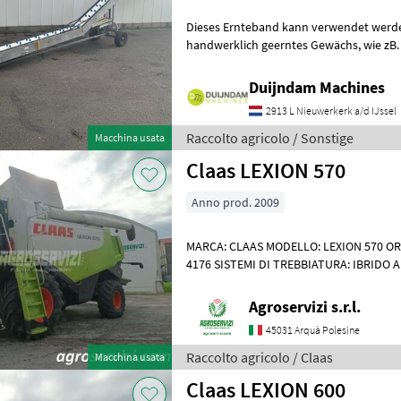
Dieses Ernteband kann verwendet werden
handwerklich geerntes Gewächs, wie zB. Blumenkohl, Endivie, Sellerie,
Rosenkohl, Salat, Brokkoli,
Duijndam Machines
2913 L Nieuwerkerk a/d IJssel
Raccolto agricolo / Sonstige
Macchina usata
Claas LEXION 570
Anno prod. 2009
MARCA: CLAAS MODELLO: LEXION 570 OR
4176 SISTEMI DI TREBBIATURA: IBRIDO 
CV ORE DI LAVORO: 6925 PNEUMATICI PO
Agroservizi s.r.l.
45031 Arquà Polesine
Raccolto agricolo / Claas
Macchina usata
Claas LEXION 600