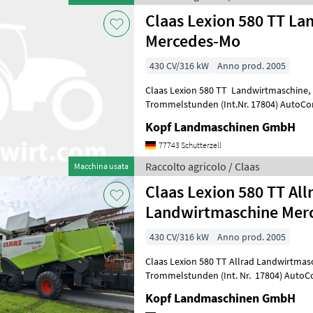
Claas Lexion 580 TT L
Mercedes-Mo
430 CV/316 kW
Anno prod. 2005
Claas Lexion 580 TT Landwirtmaschine, Mercedes Motor, 2.998
Trommelstunden (Int.Nr. 17804) AutoContour Schneidwerksregelung,
Beleuchtung für klappbare Vorsatzgerät
Kopf Landmaschinen GmbH
77743 Schutterzell
Raccolto agricolo / Claas
Macchina usata
Claas Lexion 580 TT All
Landwirtmaschine Mer
430 CV/316 kW
Anno prod. 2005
Claas Lexion 580 TT Allrad Landwirtmaschine, Mercedes Mo
Trommelstunden (Int. Nr. 17804) AutoContour
Schneidwerksregelung, Bele
Kopf Landmaschinen GmbH