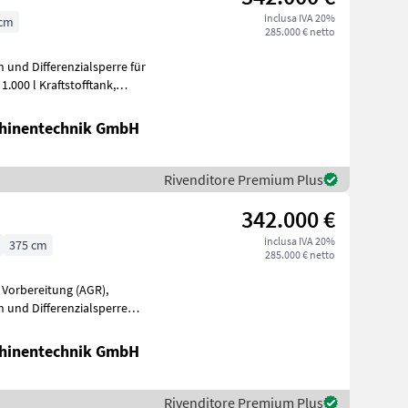
inclusa IVA 20%
 cm
285.000 € netto
und Differenzialsperre für
t
hinentechnik GmbH
Rivenditore Premium Plus
342.000 €
inclusa IVA 20%
375 cm
285.000 € netto
 Vorbereitung (AGR),
 und Differenzialsperre
rOptiClean Siebkasten, TW800/70R38, FPT Cur
hinentechnik GmbH
Rivenditore Premium Plus