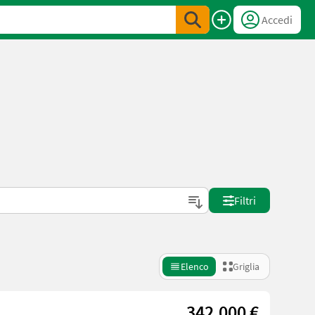
Accedi
Filtri
Elenco
Griglia
342.000 €