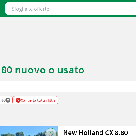
Sfoglia le offerte
80 nuovo o usato
x
x
8 80
Cancella tutti i filtri
New Holland CX 8.80